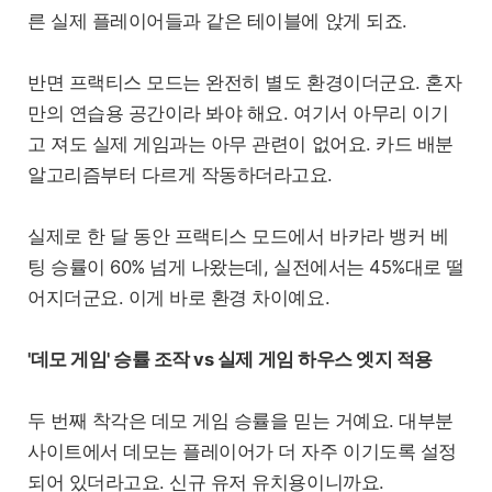
른 실제 플레이어들과 같은 테이블에 앉게 되죠.
반면 프랙티스 모드는 완전히 별도 환경이더군요. 혼자
만의 연습용 공간이라 봐야 해요. 여기서 아무리 이기
고 져도 실제 게임과는 아무 관련이 없어요. 카드 배분
알고리즘부터 다르게 작동하더라고요.
실제로 한 달 동안 프랙티스 모드에서 바카라 뱅커 베
팅 승률이 60% 넘게 나왔는데, 실전에서는 45%대로 떨
어지더군요. 이게 바로 환경 차이예요.
'데모 게임' 승률 조작 vs 실제 게임 하우스 엣지 적용
두 번째 착각은 데모 게임 승률을 믿는 거예요. 대부분
사이트에서 데모는 플레이어가 더 자주 이기도록 설정
되어 있더라고요. 신규 유저 유치용이니까요.