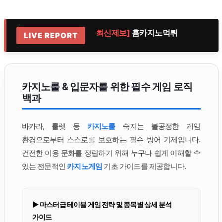
질
[실시간 최신제보]
홈카지노먹튀
[실시간
LIVE REPORT
카지노룰 & 입문자를 위한 필수 게임 로직
백과
바카라, 룰렛 등
카지노룰
숙지는 불공정한 게임
환경으로부터 스스로를 보호하는 필수 방어 기제입니다.
건전한 이용 문화를 정립하기 위해 누구나 쉽게 이해할 수
있는 전문적인
카지노게임
기초 가이드를 제공합니다.
▶ 마스터급 테이블 게임 전략 및 종목별 상세 분석
가이드