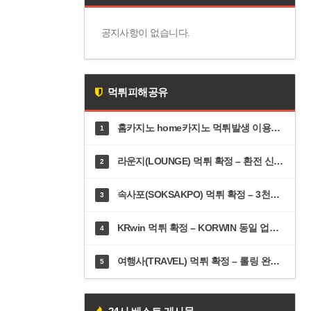
공지사항이 없습니다.
먹튀피해공유
홈카지노 home카지노 먹튀발생 이용중지-보증헤지- 2026.06.08
1
라운지(LOUNGE) 먹튀 확정 – 환전 신청 후 응답 없이 사이트 접속 차단·고객센터 두절 | dp-ys.com
2
속사포(SOKSAKPO) 먹튀 확정 – 3천만원 넘게 잃다 300으로 5100 만든 순간 즉시 차단·총판까지 한패 | 속사포주소.com
3
KRwin 먹튀 확정 – KORWIN 동일 업체 운영 확인·1만원 극소액도 환전 거부 | 12krwin.com
4
여행사(TRAVEL) 먹튀 확정 – 롤링 완료 후 양방의심 명목 이틀 방치·추가 롤링 300% 강요 | dal82.com
5