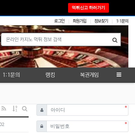
먹튀신고 하러가기
로그인
회원가입
정보찾기
1:1문의
1:1문의
랭킹
복권게임
필수
아이디
RSS
게시물 정렬
게시판 검색
필수
비밀번호
.02
조회