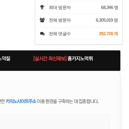
최대 방문자
68,346 명
전체 방문자
6,305,019 명
전체 댓글수
292,726 개
[실시간 최신제보]
홈카지노먹튀
[실시간 최신제
전한
카지노사이트주소
이용 환경을 구축하는 데 집중합니다.