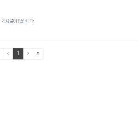
게시물이 없습니다.
(current)
1