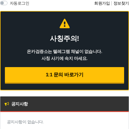
자동로그인
회원가입
정보찾기
사칭주의!
온카검증소는 텔레그램 채널이 없습니다.
사칭 사기에 속지 마세요.
1:1 문의 바로가기
공지사항
공지사항이 없습니다.