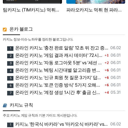
팀카지노 (TIM카지노) 먹튀사이트 절대 이용금지
파라오카지노 먹튀 현 파라존카지노로 변경
온카 블로그
카지노 정보·이슈·노하우를 정리한 블로그입니다.
등록일
온라인 카지노 '충전 완료 알림' 12초 뒤 잔고 증발한 회원의 충격적 체험기 — 97.8% 유저가 모르는 입금 확인 메시지 뒤에 숨겨진 5단계 함정
06.02
1
댓글
등록일
온라인 카지노 '게임 결과 캐시 데이터' 72시간 vs 즉시 삭제 — 95.4% 유저가 모르는 결과 저장 방식별 먹튀 확률의 충격적 차이
06.01
1
2
댓글
등록일
온라인 카지노 '자동 로그아웃 5분' vs '세션 유지 6시간', 어느 쪽이 더 안전할까? — 95.8% 유저가 모르는 세션 타이밍 조작의 충격적 진실
06.01
2
3
댓글
등록일
온라인 카지노 '베팅 시간대별 알고리즘 변화' 20년 변천사 — 새벽 3시 vs 오후 2시 vs 밤 11시, 시간대별 먹튀 확률이 87.3% 달라진 충격적 진화
06.01
6
4
댓글
등록일
온라인 카지노 '신규 회원 첫 질문 3가지' 답변 패턴으로 먹튀 사이트 90% 구분하는 검증소장 노하우
06.01
6
5
댓글
등록일
온라인 카지노 '토큰 인증 방식' 5가지 오해와 진실 — 97.2% 유저가 착각하는 보안 토큰 시스템의 숨겨진 함정
06.01
6
6
댓글
등록일
온라인 카지노 '계정 생성 1시간 후' 출금 신청한 초보의 충격적 실화 — 97.8% 유저가 놓치는 가입 직후 대기 시간의 숨겨진 함정
05.31
4
7
카지노 규칙
주요 카지노 게임 규칙과 기본 가이드 게시판입니다.
등록일
카지노 '한국식 바카라' vs '마카오식 바카라' vs '유럽식 바카라' 헷갈린 5가지 치명적 착각: 같은 바카라인데 스퀴즈 방식과 베팅 룰이 완전히 다른 숨겨진 진실
06.02
1