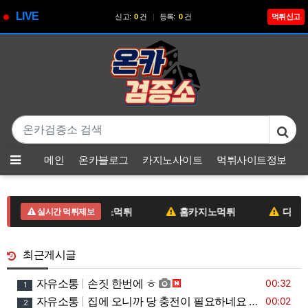
LIVE
신고:
0
건
|
등록:
0
건
먹튀신고
기
온라인 카지노 먹튀 피해 
본문 바로가기
메뉴
메인
온카블로그
카지노사이트
먹튀사이트정보
온카검증소 - 안전한 카지
질
홈카지노먹튀
홈카지노먹튀
다올 먹튀 다
실시간 먹튀제보
최근게시글
등록일
자유소통
손짓 한번에 ㅎ
00:32
1
등록일
자유소통
집에 오니까 당 충전이 필요하네요 왜이럴까요
00:02
2