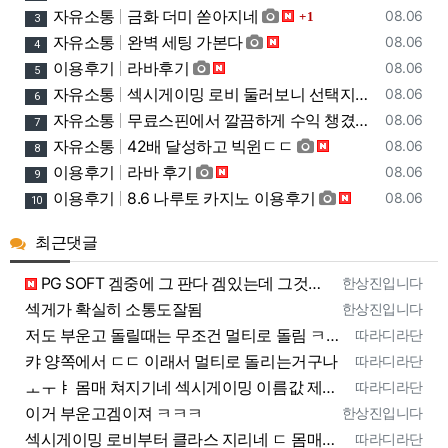
댓글
등록일
자유소통
금화 더미 쏟아지네
08.06
1
3
등록일
자유소통
완벽 세팅 가본다
08.06
4
등록일
이용후기
라바후기
08.06
5
등록일
자유소통
섹시게이밍 로비 둘러보니 선택지가 정말 다양하네요ㅋ
08.06
6
등록일
자유소통
무료스핀에서 깔끔하게 수익 챙겼습니다ㅋㅋ
08.06
7
등록일
자유소통
42배 달성하고 빅윈ㄷㄷ
08.06
8
등록일
이용후기
라바 후기
08.06
9
등록일
이용후기
8.6 나루토 카지노 이용후기
08.06
10
최근댓글
등록자
PG SOFT 겜중에 그 판다 겜있는데 그것도좋아요 ㅋ
한상진입니다
등록자
섹게가 확실히 소통도잘됨
한상진입니다
등록자
저도 부운고 돌릴때는 무조건 멀티로 돌림 ㅋㅋㅋ 멀티가 더 잘터지는 기분
따라디라단
등록자
캬 양쪽에서 ㄷㄷ 이래서 멀티로 돌리는거구나
따라디라단
등록자
ㅗㅜㅑ 몸매 쳐지기네 섹시게이밍 이름값 제대로하는 딜러 ㅋ
따라디라단
등록자
이거 부운고겜이져 ㅋㅋㅋ
한상진입니다
등록자
섹시게이밍 로비부터 클라스 지리네 ㄷ 몸매보소
따라디라단