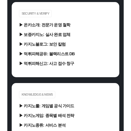
SECURITY & VERIFY
▶ 온카소개: 전문가 운영 철학
▶
보증카지노:
실사 완료 업체
▶
카지노블로그:
보안 칼럼
▶ 먹튀피해공유: 블랙리스트 DB
▶ 먹튀피해신고: 사고 접수 창구
KNOWLEDGE & NEWS
▶
카지노룰:
게임별 공식 가이드
▶
카지노게임:
종목별 배석 전략
▶
카지노종류:
서비스 분석