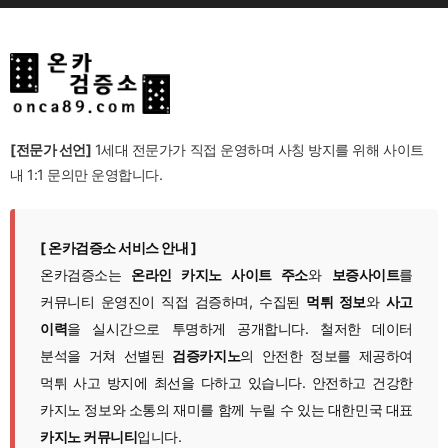
[전문가 선언]
1세대 전문가가 직접 운영하며 사칭 방지를 위해 사이트
내 1:1 문의만 운영합니다.
[ 온카검증소 서비스 안내 ]
온카검증소는
온라인 카지노 사이트 주소
와
보증사이트
를
커뮤니티 운영진이 직접 검증하며, 수집된
먹튀 정보
와
사고
이력
을 실시간으로 투명하게 공개합니다. 철저한 데이터
분석을 거쳐 선별된
검증카지노
의 안전한 정보를 제공하여
먹튀 사고 방지에 최선을 다하고 있습니다. 안전하고 건강한
카지노 정보와 소통의 재미를 함께 누릴 수 있는 대한민국 대표
카지노 커뮤니티
입니다.