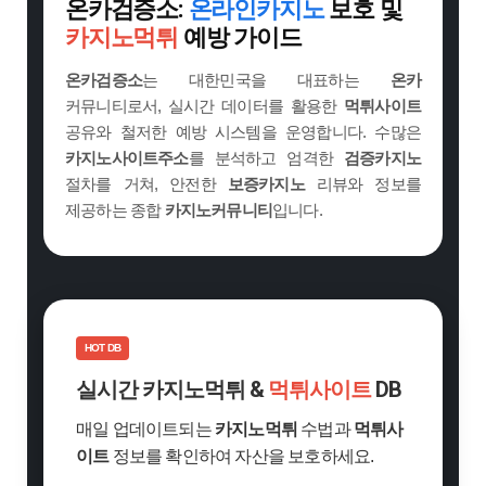
온카검증소:
온라인카지노
보호 및
카지노먹튀
예방 가이드
온카검증소
는 대한민국을 대표하는
온카
커뮤니티로서, 실시간 데이터를 활용한
먹튀사이트
공유와 철저한 예방 시스템을 운영합니다. 수많은
카지노사이트주소
를 분석하고 엄격한
검증카지노
절차를 거쳐, 안전한
보증카지노
리뷰와 정보를
제공하는 종합
카지노커뮤니티
입니다.
HOT DB
실시간 카지노먹튀 &
먹튀사이트
DB
매일 업데이트되는
카지노먹튀
수법과
먹튀사
이트
정보를 확인하여 자산을 보호하세요.