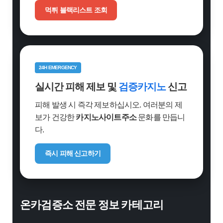
먹튀 블랙리스트 조회
24H EMERGENCY
실시간 피해 제보 및
검증카지노
신고
피해 발생 시 즉각 제보하십시오. 여러분의 제
보가 건강한
카지노사이트주소
문화를 만듭니
다.
즉시 피해 신고하기
온카검증소 전문 정보 카테고리