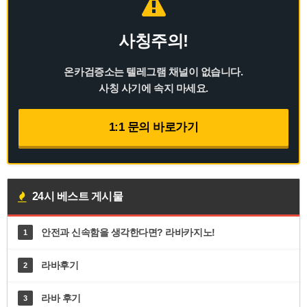
사칭주의!
온카검증소는 텔레그램 채널이 없습니다.
사칭 사기에 속지 마세요.
1:1 문의 바로가기
24시 베스트 게시물
안전과 신속함을 생각한다면? 라바카지노!
1
라바후기
2
라바 후기
3