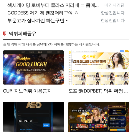
등록자
섹시게이밍 로비부터 클라스 지리네 ㄷ 몸매보소
따라디라단
등록자
GODDESS 저거 겜 괜찮더라구여 ㅎ
한상진입니다
등록자
부운고가 잘나가긴 하는구먼 ~
한상진입니다
먹튀피해공유
실제 먹튀 피해 사례를 공유해 2차 피해를 예방하는 게시판입니다.
CU카지노먹튀 이용금지
도프벳(DOPBET) 먹튀 확정 – 문자 유입 후 200 입금·411 환전 신청 즉시 계정 차단 | dp-001.com 도프벳.com