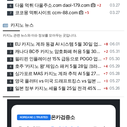
댓글
등록일
다올 먹튀 다올주소.com daol-179.com
03.27
2
6
댓글
등록일
코코몽 먹튀사이트 ccm-88.com
03.27
5
7
카지노 뉴스
카지노 관련 뉴스와 이슈 정보를 모아두는 곳입니다.
댓글
등록일
EU 카지노 계좌 동결 AI 시스템 5월 30일 업그레이드 완료, 한국 VIP 93% 오탐지 vs 실제 부정행위 2.1% 충격적 데이터로 본 예방법
06.01
8
1
댓글
등록일
캐나다 BC주 카지노 암호화폐 허용 5월 30일 시행 72시간, '한국 VIP 대탈출' vs '먹튀 천국' 양극 논란 단계별 현장 검증
05.31
2
2
댓글
등록일
필리핀 인플레이션 15% 급등으로 POGO 업체들 5월 29일 인건비 대폭발, '한국 유저 서비스비 무관' vs '먹튀 위험 급상승' 양극 논리 데이터로 검증해봤더니
05.30
7
3
댓글
등록일
호주 '카지노 왕' 제임스 패커 5월 28일 크라운 지분 완전 매각 vs '전략적 재편' 업계 해석 양극화, 베테랑이 데이터로 팩트체크해봤더니
05.29
4
4
댓글
등록일
싱가포르 MAS 카지노 계좌 추적 AI 5월 27일 시범 가동 24시간, '한국 VIP 타겟팅' vs '무작위 검사' 커뮤니티 양분된 의견 직접 검증해봤더니
05.28
7
5
댓글
등록일
영국 플러터 vs 미국 드래프트킹스 vs 일본 바카라365 라이센스 신뢰도 직접 가입 체험 비교, 5월 26일 동시 검증 결과 충격적인 차이
05.27
1
6
댓글
등록일
일본 정부 카지노 세율 5월 25일 전격 45% 인상 단행, 커뮤니티 떠도는 '한국 유저 무관하다' 주장 vs 충격적인 실제 데이터 대조 검증
05.26
6
7
온카검증소
KOREA NO.1 TRUSTED