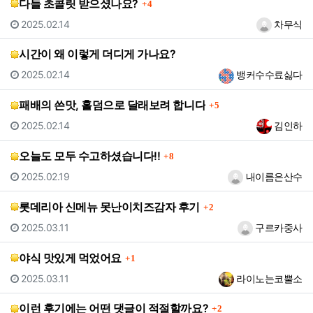
댓글
다들 초콜릿 받으셨나요?
4
등록일
등록자
2025.02.14
차무식
시간이 왜 이렇게 더디게 가나요?
등록일
등록자
2025.02.14
뱅커수수료싫다
댓글
패배의 쓴맛, 홀덤으로 달래보려 합니다
5
등록일
등록자
2025.02.14
김인하
댓글
오늘도 모두 수고하셨습니다!!
8
등록일
등록자
2025.02.19
내이름은산수
댓글
롯데리아 신메뉴 못난이치즈감자 후기
2
등록일
등록자
2025.03.11
구르카중사
댓글
야식 맛있게 먹었어요
1
등록일
등록자
2025.03.11
라이노는코뿔소
댓글
이런 후기에는 어떤 댓글이 적절할까요?
2