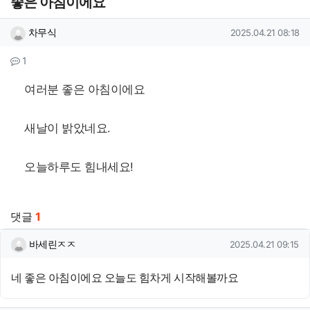
좋은 아침이에요
작성자 정보
작성
작성일
차무식
2025.04.21 08:18
컨텐츠 정보
댓글
1
본문
여러분 좋은 아침이에요
새날이 밝았네요.
오늘하루도 힘내세요!
관련자료
댓글
1
바세린ㅈㅈ님의 댓글
작성일
바세린ㅈㅈ
2025.04.21 09:15
네 좋은 아침이에요 오늘도 힘차게 시작해볼까요