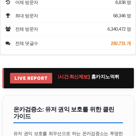
어제 방문자
8,838 명
최대 방문자
68,346 명
전체 방문자
6,340,472 명
전체 댓글수
292,731 개
지노악질
[실시간 최신제보]
홈카지노먹튀
LIVE REPORT
온카검증소: 유저 권익 보호를 위한 클린
가이드
유저 권익 보호를 최우선으로 하는 온카검증소는 투명한