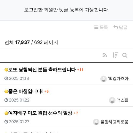
로그인한 회원만 댓글 등록이 가능합니다.
목록
답글
전체
17,937
/ 692 페이지
RSS
조회순
게시
댓글
로또 당첨되신 분들 축하드립니다
11
등록일
등록자
2025.01.18
16강가즈아
댓글
좋은 아침입니다!
6
등록일
등록자
2025.01.22
맥스플
댓글
여자배구 미모 원탑 선수의 일상
7
등록일
등록자
2025.01.27
불쌍하고외로움