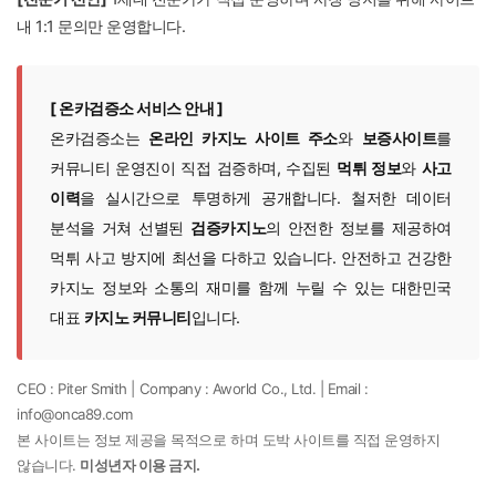
내 1:1 문의만 운영합니다.
[ 온카검증소 서비스 안내 ]
온카검증소는
온라인 카지노 사이트 주소
와
보증사이트
를
커뮤니티 운영진이 직접 검증하며, 수집된
먹튀 정보
와
사고
이력
을 실시간으로 투명하게 공개합니다. 철저한 데이터
분석을 거쳐 선별된
검증카지노
의 안전한 정보를 제공하여
먹튀 사고 방지에 최선을 다하고 있습니다. 안전하고 건강한
카지노 정보와 소통의 재미를 함께 누릴 수 있는 대한민국
대표
카지노 커뮤니티
입니다.
CEO : Piter Smith | Company : Aworld Co., Ltd. | Email :
info@onca89.com
본 사이트는 정보 제공을 목적으로 하며 도박 사이트를 직접 운영하지
않습니다.
미성년자 이용 금지.