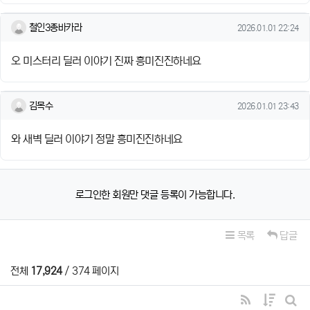
철인3종바카라님의 댓글
작성일
철인3종바카라
2026.01.01 22:24
오 미스터리 딜러 이야기 진짜 흥미진진하네요
김목수님의 댓글
작성일
김목수
2026.01.01 23:43
와 새벽 딜러 이야기 정말 흥미진진하네요
로그인한 회원만 댓글 등록이 가능합니다.
목록
답글
전체
17,924
/ 374 페이지
RSS
조회순 