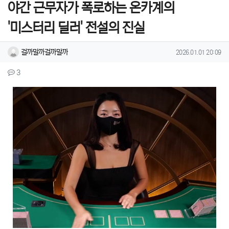
야간 근무자가 폭로하는 온카계의
'미스터리 딜러' 전설의 진실
작성자 정보
작성
작성일
걸까말까걸까말까
2026.01.01 20:09
컨텐츠 정보
댓글
3
본문