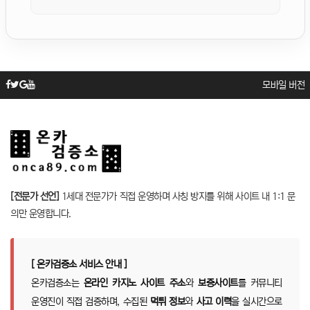
모바일 버전
[전문가 선언]
1세대 전문가가 직접 운영하며 사칭 방지를 위해 사이트 내 1:1 문
의만 운영합니다.
[ 온카검증소 서비스 안내 ]
온카검증소는
온라인 카지노 사이트 주소
와
보증사이트
를 커뮤니티
운영진이 직접 검증하며, 수집된
먹튀 정보
와
사고 이력
을 실시간으로