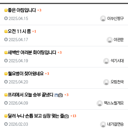
게시
댓글
좋은 아침입니다
3
등록일
등록자
2025.04.15
이쑤신짱구
댓글
오전 11시 쯤
1
등록일
등록자
2025.04.17
야관문
댓글
새벽반 여러분 화이팅입니다
3
등록일
등록자
2025.04.19
석기시대
댓글
월요병이 찾아왔네요
3
등록일
등록자
2025.04.20
오링천국
댓글
프리에서 오늘 승부 끝냈다
3
등록일
등록자
2026.04.09
맥스노릴게요
댓글
딜러 누나 손톱 보고 심장 멎는 줄
13
등록일
등록자
2026.02.03
내가걸면승