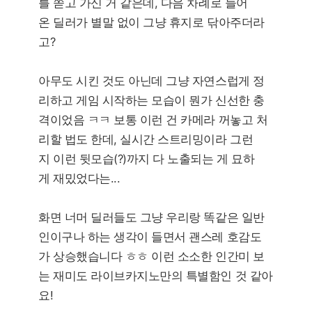
를 쏟고 가신 거 같은데, 다음 차례로 들어
온 딜러가 별말 없이 그냥 휴지로 닦아주더라
고?
아무도 시킨 것도 아닌데 그냥 자연스럽게 정
리하고 게임 시작하는 모습이 뭔가 신선한 충
격이었음 ㅋㅋ 보통 이런 건 카메라 꺼놓고 처
리할 법도 한데, 실시간 스트리밍이라 그런
지 이런 뒷모습(?)까지 다 노출되는 게 묘하
게 재밌었다는...
화면 너머 딜러들도 그냥 우리랑 똑같은 일반
인이구나 하는 생각이 들면서 괜스레 호감도
가 상승했습니다 ㅎㅎ 이런 소소한 인간미 보
는 재미도 라이브카지노만의 특별함인 것 같아
요!