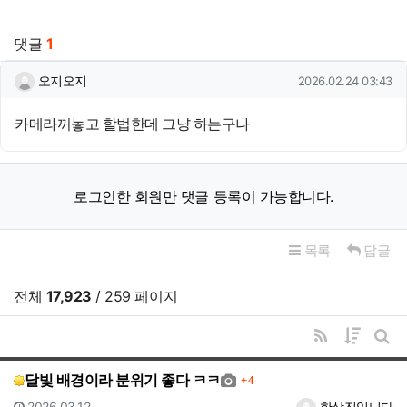
관련자료
댓글
1
오지오지님의 댓글
작성일
오지오지
2026.02.24 03:43
카메라꺼놓고 할법한데 그냥 하는구나
로그인한 회원만 댓글 등록이 가능합니다.
목록
답글
전체
17,923
/ 259 페이지
RSS
조회순
게시
댓글
달빛 배경이라 분위기 좋다 ㅋㅋ
4
등록일
등록자
2026.03.12
한상진입니다