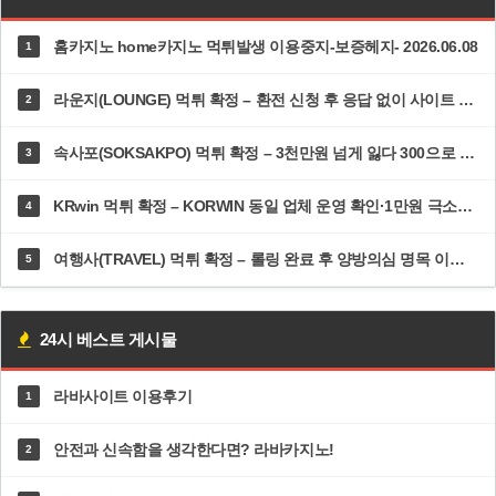
홈카지노 home카지노 먹튀발생 이용중지-보증헤지- 2026.06.08
1
라운지(LOUNGE) 먹튀 확정 – 환전 신청 후 응답 없이 사이트 접속 차단·고객센터 두절 | dp-ys.com
2
속사포(SOKSAKPO) 먹튀 확정 – 3천만원 넘게 잃다 300으로 5100 만든 순간 즉시 차단·총판까지 한패 | 속사포주소.com
3
KRwin 먹튀 확정 – KORWIN 동일 업체 운영 확인·1만원 극소액도 환전 거부 | 12krwin.com
4
여행사(TRAVEL) 먹튀 확정 – 롤링 완료 후 양방의심 명목 이틀 방치·추가 롤링 300% 강요 | dal82.com
5
24시 베스트 게시물
라바사이트 이용후기
1
안전과 신속함을 생각한다면? 라바카지노!
2