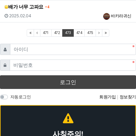
댓글
배가 너무 고파요
4
등록일
등록자
2025.02.04
바카라귀신
(first)
(previous)
(current)
(next)
(last)
471
472
473
474
475
필수
아이디
필수
비밀번호
로그인
자동로그인
회원가입
정보찾기
사칭주의!