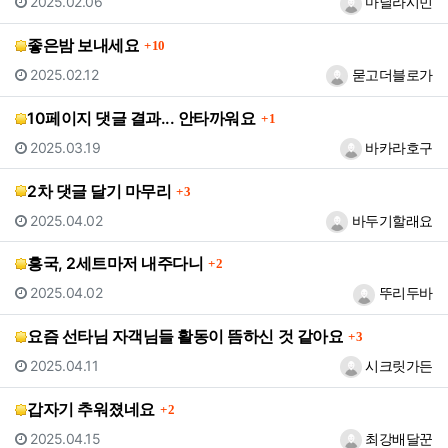
등록일
등록자
2025.02.06
마닐라시민
댓글
좋은밤 보내세요
10
등록일
등록자
2025.02.12
묻고더블로가
댓글
10페이지 댓글 결과... 안타까워요
1
등록일
등록자
2025.03.19
바카라호구
댓글
2차 댓글 달기 마무리
3
등록일
등록자
2025.04.02
바두기할래요
댓글
흥국, 2세트마저 내주다니
2
등록일
등록자
2025.04.02
뚜리두바
댓글
요즘 선타님 자객님들 활동이 뜸하신 것 같아요
3
등록일
등록자
2025.04.11
시크릿가든
댓글
갑자기 추워졌네요
2
등록일
등록자
2025.04.15
최강배달꾼