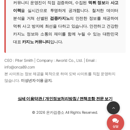
커뮤니티 운영진이 직접 검증하며, 수집된
먹튀 정보
와
사고
이력
을 실시간으로 투명하게 공개합니다. 철저한 데이터
분석을 거쳐 선별된
검증카지노
의 안전한 정보를 제공하여
먹튀 사고 방지에 최선을 다하고 있습니다. 안전하고 건강한
카지노 정보와 소통의 재미를 함께 누릴 수 있는 대한민국
대표
카지노 커뮤니티
입니다.
CEO : Piter Smith | Company : Aworld Co., Ltd. | Email :
info@onca89.com
본 사이트는 정보 제공을 목적으로 하며 도박 사이트를 직접 운영하지
않습니다.
미성년자 이용 금지.
상세 이용약관 / 개인정보처리방침 / 면책조항 전문 보기
© 2026 온카검증소 All Rights Reserved.
상담