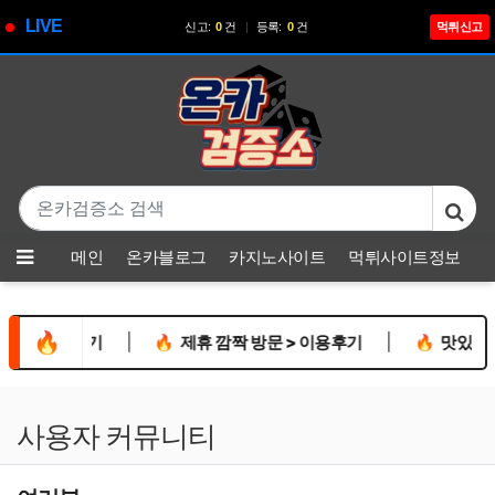
LIVE
신고:
0
건
|
등록:
0
건
먹튀신고
기
본문 바로가기
메뉴
메인
온카블로그
카지노사이트
먹튀사이트정보
🔥
|
|
> 이용후기
🔥
제휴 깜짝 방문 > 이용후기
🔥
맛있는 점심
사용자 커뮤니티