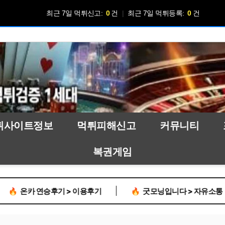
최근 7일 먹튀신고:
0
건
|
최근 7일 먹튀등록:
0
건
튀사이트정보
먹튀피해신고
커뮤니티
복권게임
|
|
 연승후기 > 이용후기
🔥
굿모닝입니다 > 자유소통
