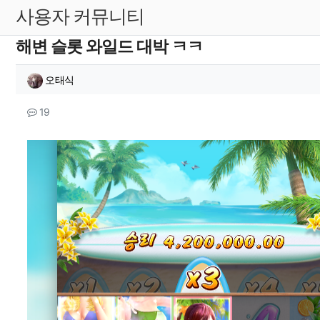
사용자 커뮤니티
해변 슬롯 와일드 대박 ㅋㅋ
작성자 정보
작성
오태식
컨텐츠 정보
댓글
19
본문