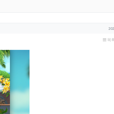
작
202
목