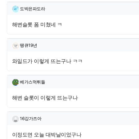
도박은파도라님의 댓글
도박은파도라
해변슬롯 폼 미쳤네 ㅋ
땡큐19년님의 댓글
땡큐19년
와일드가 이렇게 뜨는구나 ㅋㅋ
베가스먹튀들님의 댓글
베가스먹튀들
해변 슬롯이 이렇게 뜨는구나
16강가즈아님의 댓글
16강가즈아
이정도면 오늘 대박날이었구나