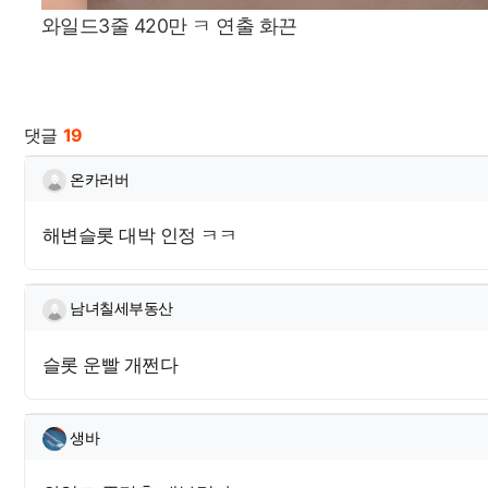
와일드3줄 420만 ㅋ 연출 화끈
관련자료
댓글
19
온카러버님의 댓글
온카러버
해변슬롯 대박 인정 ㅋㅋ
남녀칠세부동산님의 댓글
남녀칠세부동산
슬롯 운빨 개쩐다
생바님의 댓글
생바