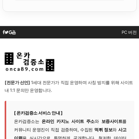
PC 버전
[전문가 선언]
1세대 전문가가 직접 운영하며 사칭 방지를 위해 사이트
내 1:1 문의만 운영합니다.
[ 온카검증소 서비스 안내 ]
온카검증소는
온라인 카지노 사이트 주소
와
보증사이트
를
커뮤니티 운영진이 직접 검증하며, 수집된
먹튀 정보
와
사고
이력
을 실시간으로 투명하게 공개합니다. 철저한 데이터