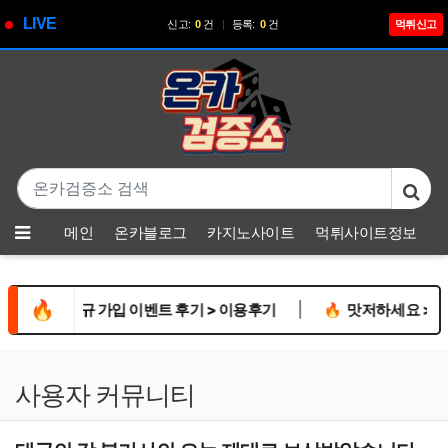
LIVE
신고:
0
건
|
등록:
0
건
먹튀신고
기
본문 바로가기
메뉴
메인
온카블로그
카지노사이트
먹튀사이트정보
🔥
|
노 신규 가입 이벤트 후기 > 이용후기
🔥
맛저하세요 > 자유소
사용자 커뮤니티