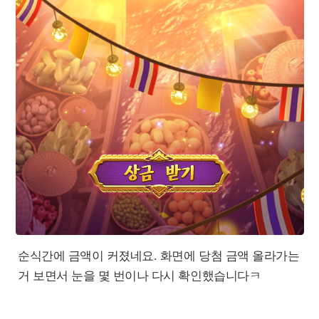
순식간에 금액이 커졌네요. 화면에 당첨 금액 올라가는
거 보면서 눈을 몇 번이나 다시 확인했습니다ㅋ
관련자료