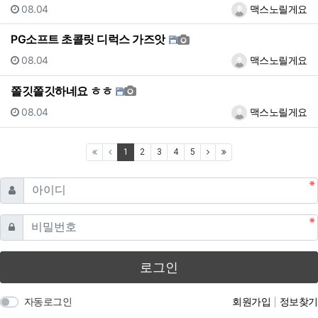
등록일
등록자
08.04
맥스노릴게요
PG소프트 초콜릿 디럭스 가즈앗
등록일
등록자
08.04
맥스노릴게요
쫄깃쫄깃하네요 ㅎㅎ
등록일
등록자
08.04
맥스노릴게요
(current)
(next)
(last)
1
2
3
4
5
필수
아이디
필수
비밀번호
로그인
자동로그인
회원가입
정보찾기