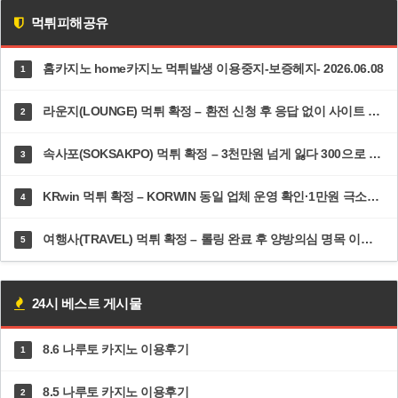
먹튀피해공유
홈카지노 home카지노 먹튀발생 이용중지-보증헤지- 2026.06.08
1
라운지(LOUNGE) 먹튀 확정 – 환전 신청 후 응답 없이 사이트 접속 차단·고객센터 두절 | dp-ys.com
2
속사포(SOKSAKPO) 먹튀 확정 – 3천만원 넘게 잃다 300으로 5100 만든 순간 즉시 차단·총판까지 한패 | 속사포주소.com
3
KRwin 먹튀 확정 – KORWIN 동일 업체 운영 확인·1만원 극소액도 환전 거부 | 12krwin.com
4
여행사(TRAVEL) 먹튀 확정 – 롤링 완료 후 양방의심 명목 이틀 방치·추가 롤링 300% 강요 | dal82.com
5
24시 베스트 게시물
8.6 나루토 카지노 이용후기
1
8.5 나루토 카지노 이용후기
2