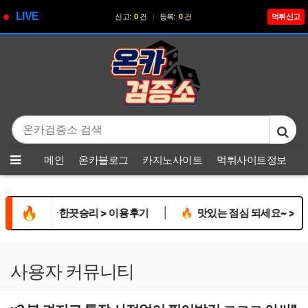
LIVE
신고:
0
건
|
등록:
0
건
먹튀신고
기
본문 바로가기
메뉴
메인
온카블로그
카지노사이트
먹튀사이트정보
🔥
|

짜릿한 한끗승리 > 이용후기
🔥
맛있는 점심 되세요~ > 자유
사용자 커뮤니티