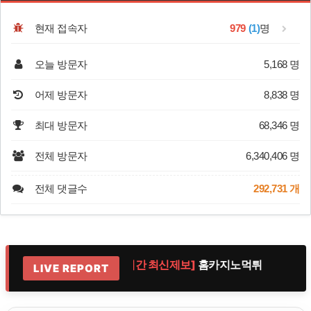
현재 접속자
979
(1)
명
오늘 방문자
5,168 명
어제 방문자
8,838 명
최대 방문자
68,346 명
전체 방문자
6,340,406 명
전체 댓글수
292,731 개
노악질
[실시간 최신제보]
홈카지노먹튀
[실
LIVE REPORT