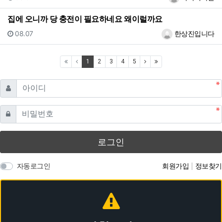
집에 오니까 당 충전이 필요하네요 왜이럴까요
등록일
등록자
08.07
한상진입니다
(current)
(next)
(last)
1
2
3
4
5
필수
아이디
필수
비밀번호
로그인
자동로그인
회원가입
정보찾기