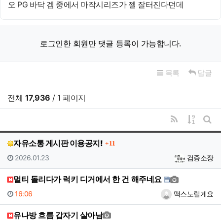
오 PG 바닥 겜 중에서 마작시리즈가 젤 잘터진다던데
로그인한 회원만 댓글 등록이 가능합니다.
목록
답글
전체
17,936
/ 1 페이지
RSS
게시물
게시
댓글
자유소통 게시판 이용공지!
11
등록일
등록자
2026.01.23
검증소장
멀티 돌리다가 럭키 디거에서 한 건 해주네요
등록일
등록자
16:06
맥스노릴게요
유나방 흐름 갑자기 살아남