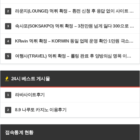
라운지(LOUNGE) 먹튀 확정 – 환전 신청 후 응답 없이 사이트 접속 차단·고객센터 두절 | dp-ys.com
2
속사포(SOKSAKPO) 먹튀 확정 – 3천만원 넘게 잃다 300으로 5100 만든 순간 즉시 차단·총판까지 한패 | 속사포주소.com
3
KRwin 먹튀 확정 – KORWIN 동일 업체 운영 확인·1만원 극소액도 환전 거부 | 12krwin.com
4
여행사(TRAVEL) 먹튀 확정 – 롤링 완료 후 양방의심 명목 이틀 방치·추가 롤링 300% 강요 | dal82.com
5
24시 베스트 게시물
라바사이트후기
1
8.9 나루토 카지노 이용후기
2
접속통계 현황