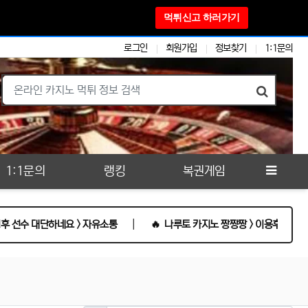
먹튀신고 하러가기
로그인
회원가입
정보찾기
1:1문의
1:1문의
랭킹
복권게임
|
|
대단하네요 > 자유소통
🔥
나루토 카지노 짱짱짱 > 이용후기
🔥