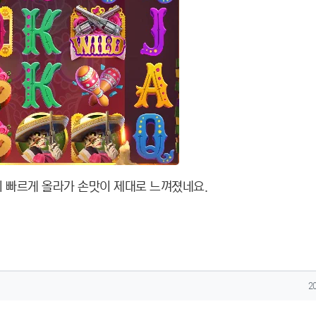
 빠르게 올라가 손맛이 제대로 느껴졌네요.
작
20