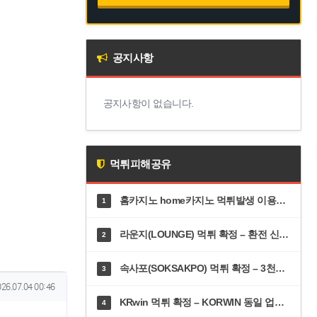
공지사항
공지사항이 없습니다.
먹튀피해공유
홈카지노 home카지노 먹튀발생 이용중지-보증헤지- 2026.06.08
1
라운지(LOUNGE) 먹튀 확정 – 환전 신청 후 응답 없이 사이트 접속 차단·고객센터 두절 | dp-ys.com
2
속사포(SOKSAKPO) 먹튀 확정 – 3천만원 넘게 잃다 300으로 5100 만든 순간 즉시 차단·총판까지 한패 | 속사포주소.com
3
성일
26.07.04 00:46
KRwin 먹튀 확정 – KORWIN 동일 업체 운영 확인·1만원 극소액도 환전 거부 | 12krwin.com
4