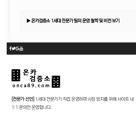
▶ 온카검증소 1세대 전문가 팀의 운영 철학 및 비전 보기
[전문가 선언]
1세대 전문가가 직접 운영하며 사칭 방지를 위해 사이트 내
1:1 문의만 운영합니다.