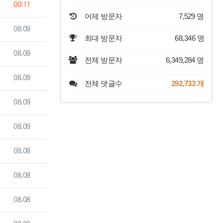
등록일
00:11
어제 방문자
7,529 명
등록일
08.09
최대 방문자
68,346 명
등록일
08.09
전체 방문자
6,349,284 명
등록일
08.09
전체 댓글수
292,733 개
등록일
08.09
등록일
08.09
등록일
08.08
등록일
08.08
등록일
08.08