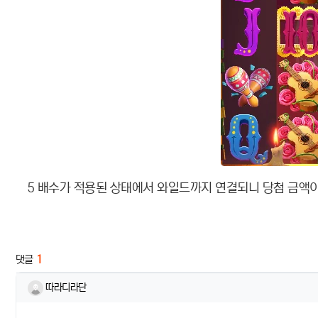
5 배수가 적용된 상태에서 와일드까지 연결되니 당첨 금액이
관련자료
댓글
1
따라디라단님의 댓글
따라디라단