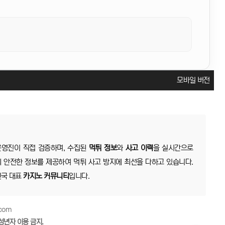
모바일 버전
운영진이 직접 검증하며, 수집된
먹튀 정보
와
사고 이력
을 실시간으로
의 안전한 정보를 제공하여 먹튀 사고 방지에 최선을 다하고 있습니다.
민국 대표
카지노 커뮤니티
입니다.
.com
성년자 이용 금지.