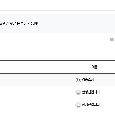
회원만 댓글 등록이 가능합니다.
이름
등록자
검증소장
등록자
한상진입니다
등록자
한상진입니다