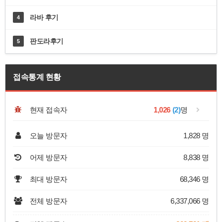
라바 후기
4
판도라후기
5
접속통계 현황
현재 접속자
1,026
(2)
명
오늘 방문자
1,828 명
어제 방문자
8,838 명
최대 방문자
68,346 명
전체 방문자
6,337,066 명