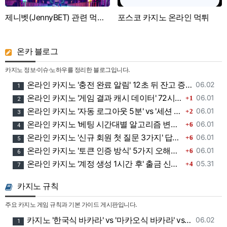
제니벳(JennyBET) 관련 먹튀 이용주의!
포스코 카지노 온라인 먹튀
온카 블로그
카지노 정보·이슈·노하우를 정리한 블로그입니다.
등록일
온라인 카지노 '충전 완료 알림' 12초 뒤 잔고 증발한 회원의 충격적 체험기 — 97.8% 유저가 모르는 입금 확인 메시지 뒤에 숨겨진 5단계 함정
06.02
1
댓글
등록일
온라인 카지노 '게임 결과 캐시 데이터' 72시간 vs 즉시 삭제 — 95.4% 유저가 모르는 결과 저장 방식별 먹튀 확률의 충격적 차이
06.01
1
2
댓글
등록일
온라인 카지노 '자동 로그아웃 5분' vs '세션 유지 6시간', 어느 쪽이 더 안전할까? — 95.8% 유저가 모르는 세션 타이밍 조작의 충격적 진실
06.01
2
3
댓글
등록일
온라인 카지노 '베팅 시간대별 알고리즘 변화' 20년 변천사 — 새벽 3시 vs 오후 2시 vs 밤 11시, 시간대별 먹튀 확률이 87.3% 달라진 충격적 진화
06.01
6
4
댓글
등록일
온라인 카지노 '신규 회원 첫 질문 3가지' 답변 패턴으로 먹튀 사이트 90% 구분하는 검증소장 노하우
06.01
6
5
댓글
등록일
온라인 카지노 '토큰 인증 방식' 5가지 오해와 진실 — 97.2% 유저가 착각하는 보안 토큰 시스템의 숨겨진 함정
06.01
6
6
댓글
등록일
온라인 카지노 '계정 생성 1시간 후' 출금 신청한 초보의 충격적 실화 — 97.8% 유저가 놓치는 가입 직후 대기 시간의 숨겨진 함정
05.31
4
7
카지노 규칙
주요 카지노 게임 규칙과 기본 가이드 게시판입니다.
등록일
카지노 '한국식 바카라' vs '마카오식 바카라' vs '유럽식 바카라' 헷갈린 5가지 치명적 착각: 같은 바카라인데 스퀴즈 방식과 베팅 룰이 완전히 다른 숨겨진 진실
06.02
1