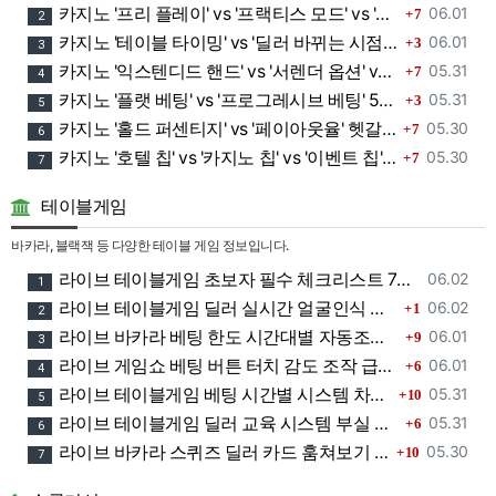
댓글
등록일
카지노 '프리 플레이' vs '프랙티스 모드' vs '데모 게임' 헷갈린 5가지 치명적 착각: 같은 무료 체험인 줄 알았다가 실제 배팅 규칙과 승률이 완전히 다른 숨겨진 진실
06.01
7
2
댓글
등록일
카지노 '테이블 타이밍' vs '딜러 바뀌는 시점' vs '세션 종료 시그널' 헷갈린 5가지 치명적 착각: 같은 게임 중단인 줄 알았는데 배팅 손실과 룰 적용이 완전히 다른 숨겨진 진실
06.01
3
3
댓글
등록일
카지노 '익스텐디드 핸드' vs '서렌더 옵션' vs '액션 대기' 헷갈린 5가지 치명적 착각: 같은 게임 중단인 줄 알았다가 규칙별로 완전히 다른 손실 보상과 베팅 유효성
05.31
7
4
댓글
등록일
카지노 '플랫 베팅' vs '프로그레시브 베팅' 5가지 치명적 착각: 같은 자금으로도 결과가 180도 달라지는 배팅법의 숨겨진 진실
05.31
3
5
댓글
등록일
카지노 '홀드 퍼센티지' vs '페이아웃율' 헷갈린 5가지 치명적 착각: 같은 96%라도 실제 수익률이 완전히 다른 숨겨진 진실
05.30
7
6
댓글
등록일
카지노 '호텔 칩' vs '카지노 칩' vs '이벤트 칩' 5가지 치명적 착각: 같은 10만원짜리라도 사용처와 환전 규정이 완전히 다른 숨겨진 진실
05.30
7
7
테이블게임
바카라, 블랙잭 등 다양한 테이블 게임 정보입니다.
등록일
라이브 테이블게임 초보자 필수 체크리스트 7가지 - 첫 베팅 전 꼭 확인해야 할 기본 설정과 안전 장치
06.02
1
댓글
등록일
라이브 테이블게임 딜러 실시간 얼굴인식 시스템 도입 논란 - 감정분석 AI로 플레이어 베팅 패턴 추적하는 신종 개인정보 침해 실태
06.02
1
2
댓글
등록일
라이브 바카라 베팅 한도 시간대별 자동조정 시스템 추적 - 새벽 4시와 오후 2시 1억 한도가 100만원으로 급락하는 신종 조작 패턴
06.01
9
3
댓글
등록일
라이브 게임쇼 베팅 버튼 터치 감도 조작 급증 - 멀티플라이어 터치 순간 반응 불가능하게 만드는 신종 모바일 베팅 사기 실태
06.01
6
4
댓글
등록일
라이브 테이블게임 베팅 시간별 시스템 차단 패턴 5가지 - 오전 8시와 밤 11시 고액 베팅 막는 숨겨진 알고리즘 실체
05.31
10
5
댓글
등록일
라이브 테이블게임 딜러 교육 시스템 부실 실태 - 신입 딜러 3일 만에 현장 투입되는 충격적인 업계 관행
05.31
6
6
댓글
등록일
라이브 바카라 스퀴즈 딜러 카드 훔쳐보기 사건 - 0.3초 미리보기로 10억 뜯어간 조직의 충격적 수법
05.30
10
7