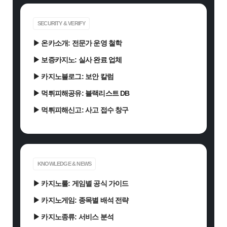
SECURITY & VERIFY
▶ 온카소개: 전문가 운영 철학
▶
보증카지노:
실사 완료 업체
▶
카지노블로그:
보안 칼럼
▶ 먹튀피해공유: 블랙리스트 DB
▶ 먹튀피해신고: 사고 접수 창구
KNOWLEDGE & NEWS
▶
카지노룰:
게임별 공식 가이드
▶
카지노게임:
종목별 배석 전략
▶
카지노종류:
서비스 분석