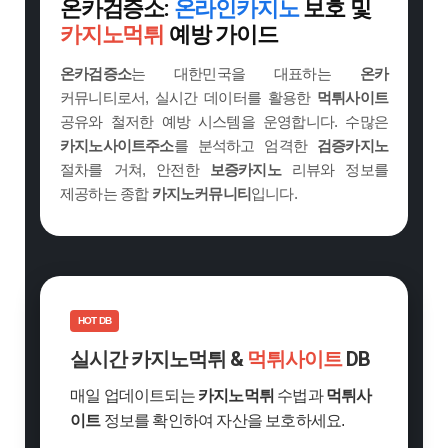
온카검증소:
온라인카지노
보호 및
카지노먹튀
예방 가이드
온카검증소
는 대한민국을 대표하는
온카
커뮤니티로서, 실시간 데이터를 활용한
먹튀사이트
공유와 철저한 예방 시스템을 운영합니다. 수많은
카지노사이트주소
를 분석하고 엄격한
검증카지노
절차를 거쳐, 안전한
보증카지노
리뷰와 정보를
제공하는 종합
카지노커뮤니티
입니다.
HOT DB
실시간 카지노먹튀 &
먹튀사이트
DB
매일 업데이트되는
카지노먹튀
수법과
먹튀사
이트
정보를 확인하여 자산을 보호하세요.