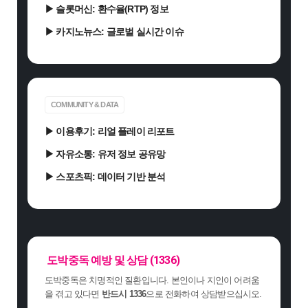
▶
슬롯머신:
환수율(RTP) 정보
▶ 카지노뉴스: 글로벌 실시간 이슈
COMMUNITY & DATA
▶ 이용후기: 리얼 플레이 리포트
▶ 자유소통: 유저 정보 공유망
▶ 스포츠픽: 데이터 기반 분석
도박중독 예방 및 상담 (1336)
도박중독은 치명적인 질환입니다. 본인이나 지인이 어려움
을 겪고 있다면
반드시 1336
으로 전화하여 상담받으십시오.