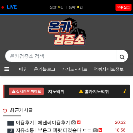
LIVE
신고:
0
건
|
등록:
0
건
먹튀신고
기
온라인 카지노 먹튀 피해 
본문 바로가기
메뉴
메인
온카블로그
카지노사이트
먹튀사이트정보
온카검증소 - 안전한 카지
노악질
홈카지노먹튀
홈카지노먹튀
다올 먹
실시간 먹튀제보
최근게시글
등록일
이용후기
에센씨이용후기
20:32
1
등록일
자유소통
부운고 잭팟 터졌슴다 ㄷㄷ
18:56
2