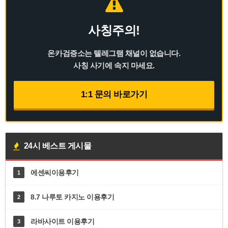
사칭주의!
온카검증소는 텔레그램 채널이 없습니다.
사칭 사기에 속지 마세요.
1:1 문의 바로가기
24시 베스트 게시물
에센씨이용후기
1
8.7 나루토 카지노 이용후기
2
라바사이트 이용후기
3