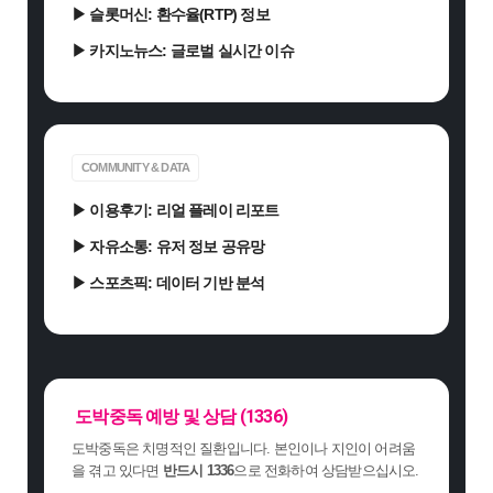
▶
슬롯머신:
환수율(RTP) 정보
▶ 카지노뉴스: 글로벌 실시간 이슈
COMMUNITY & DATA
▶ 이용후기: 리얼 플레이 리포트
▶ 자유소통: 유저 정보 공유망
▶ 스포츠픽: 데이터 기반 분석
도박중독 예방 및 상담 (1336)
도박중독은 치명적인 질환입니다. 본인이나 지인이 어려움
을 겪고 있다면
반드시 1336
으로 전화하여 상담받으십시오.