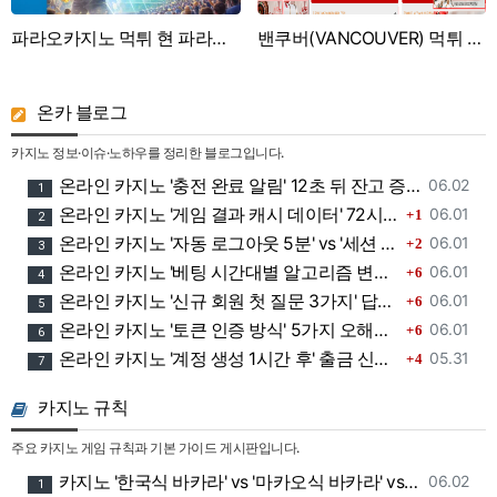
파라오카지노 먹튀 현 파라존카지노로 변경
밴쿠버(VANCOUVER) 먹튀 확정 – 2차 피해 발생! 7,800만원 환전 거부 | 구 워싱턴 리뉴얼 사기 주의
온카 블로그
카지노 정보·이슈·노하우를 정리한 블로그입니다.
등록일
온라인 카지노 '충전 완료 알림' 12초 뒤 잔고 증발한 회원의 충격적 체험기 — 97.8% 유저가 모르는 입금 확인 메시지 뒤에 숨겨진 5단계 함정
06.02
1
댓글
등록일
온라인 카지노 '게임 결과 캐시 데이터' 72시간 vs 즉시 삭제 — 95.4% 유저가 모르는 결과 저장 방식별 먹튀 확률의 충격적 차이
06.01
1
2
댓글
등록일
온라인 카지노 '자동 로그아웃 5분' vs '세션 유지 6시간', 어느 쪽이 더 안전할까? — 95.8% 유저가 모르는 세션 타이밍 조작의 충격적 진실
06.01
2
3
댓글
등록일
온라인 카지노 '베팅 시간대별 알고리즘 변화' 20년 변천사 — 새벽 3시 vs 오후 2시 vs 밤 11시, 시간대별 먹튀 확률이 87.3% 달라진 충격적 진화
06.01
6
4
댓글
등록일
온라인 카지노 '신규 회원 첫 질문 3가지' 답변 패턴으로 먹튀 사이트 90% 구분하는 검증소장 노하우
06.01
6
5
댓글
등록일
온라인 카지노 '토큰 인증 방식' 5가지 오해와 진실 — 97.2% 유저가 착각하는 보안 토큰 시스템의 숨겨진 함정
06.01
6
6
댓글
등록일
온라인 카지노 '계정 생성 1시간 후' 출금 신청한 초보의 충격적 실화 — 97.8% 유저가 놓치는 가입 직후 대기 시간의 숨겨진 함정
05.31
4
7
카지노 규칙
주요 카지노 게임 규칙과 기본 가이드 게시판입니다.
등록일
카지노 '한국식 바카라' vs '마카오식 바카라' vs '유럽식 바카라' 헷갈린 5가지 치명적 착각: 같은 바카라인데 스퀴즈 방식과 베팅 룰이 완전히 다른 숨겨진 진실
06.02
1