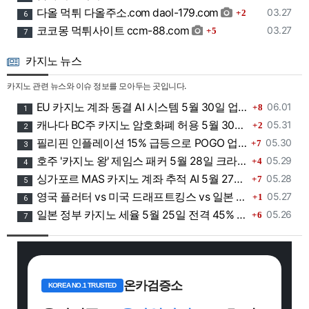
댓글
등록일
다올 먹튀 다올주소.com daol-179.com
03.27
2
6
댓글
등록일
코코몽 먹튀사이트 ccm-88.com
03.27
5
7
카지노 뉴스
카지노 관련 뉴스와 이슈 정보를 모아두는 곳입니다.
댓글
등록일
EU 카지노 계좌 동결 AI 시스템 5월 30일 업그레이드 완료, 한국 VIP 93% 오탐지 vs 실제 부정행위 2.1% 충격적 데이터로 본 예방법
06.01
8
1
댓글
등록일
캐나다 BC주 카지노 암호화폐 허용 5월 30일 시행 72시간, '한국 VIP 대탈출' vs '먹튀 천국' 양극 논란 단계별 현장 검증
05.31
2
2
댓글
등록일
필리핀 인플레이션 15% 급등으로 POGO 업체들 5월 29일 인건비 대폭발, '한국 유저 서비스비 무관' vs '먹튀 위험 급상승' 양극 논리 데이터로 검증해봤더니
05.30
7
3
댓글
등록일
호주 '카지노 왕' 제임스 패커 5월 28일 크라운 지분 완전 매각 vs '전략적 재편' 업계 해석 양극화, 베테랑이 데이터로 팩트체크해봤더니
05.29
4
4
댓글
등록일
싱가포르 MAS 카지노 계좌 추적 AI 5월 27일 시범 가동 24시간, '한국 VIP 타겟팅' vs '무작위 검사' 커뮤니티 양분된 의견 직접 검증해봤더니
05.28
7
5
댓글
등록일
영국 플러터 vs 미국 드래프트킹스 vs 일본 바카라365 라이센스 신뢰도 직접 가입 체험 비교, 5월 26일 동시 검증 결과 충격적인 차이
05.27
1
6
댓글
등록일
일본 정부 카지노 세율 5월 25일 전격 45% 인상 단행, 커뮤니티 떠도는 '한국 유저 무관하다' 주장 vs 충격적인 실제 데이터 대조 검증
05.26
6
7
온카검증소
KOREA NO.1 TRUSTED