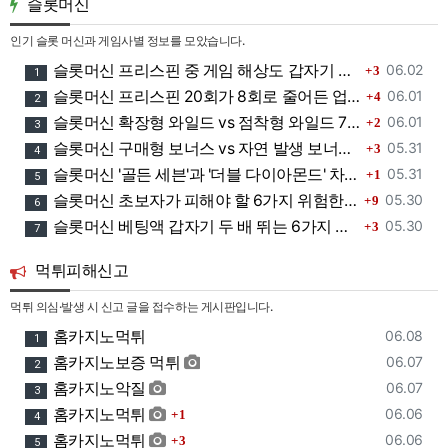
슬롯머신
인기 슬롯 머신과 게임사별 정보를 모았습니다.
댓글
등록일
슬롯머신 프리스핀 중 게임 해상도 갑자기 낮아지는 4가지 기술적 원인 - 검증소장이 추적한 그래픽 품질 하락의 숨겨진 진실
06.02
3
1
댓글
등록일
슬롯머신 프리스핀 20회가 8회로 줄어든 업체별 4가지 차이점 - 검증소장이 목격한 보너스 횟수 조작 의혹과 실제 계산법
06.01
4
2
댓글
등록일
슬롯머신 확장형 와일드 vs 점착형 와일드 7가지 수익률 차이 - 검증소장이 목격한 심볼 고정 메커니즘의 충격적 진실
06.01
2
3
댓글
등록일
슬롯머신 구매형 보너스 vs 자연 발생 보너스 6가지 숨겨진 논란 - 검증소장이 체험한 피처 바이의 충격적 진실
05.31
3
4
댓글
등록일
슬롯머신 '골든 세븐'과 '더블 다이아몬드' 차이에 대한 7가지 착각 - 검증소장이 밝히는 클래식 슬롯의 숨겨진 진실
05.31
1
5
댓글
등록일
슬롯머신 초보자가 피해야 할 6가지 위험한 게임 유형 - 검증소장이 직접 목격한 신규 플레이어 파산 패턴과 안전한 첫 게임 선택법
05.30
9
6
댓글
등록일
슬롯머신 베팅액 갑자기 두 배 뛰는 6가지 숨겨진 타이밍 - 검증소장이 직접 목격한 시스템 조작과 예방법
05.30
3
7
먹튀피해신고
먹튀 의심·발생 시 신고 글을 접수하는 게시판입니다.
등록일
홈카지노먹튀
06.08
1
등록일
홈카지노보증 먹튀
06.07
2
등록일
홈카지노악질
06.07
3
댓글
등록일
홈카지노먹튀
06.06
1
4
댓글
등록일
홈카지노먹튀
06.06
3
5