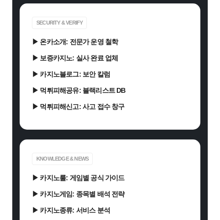
SECURITY & VERIFY
▶ 온카소개: 전문가 운영 철학
▶
보증카지노:
실사 완료 업체
▶
카지노블로그:
보안 칼럼
▶ 먹튀피해공유: 블랙리스트 DB
▶ 먹튀피해신고: 사고 접수 창구
KNOWLEDGE & NEWS
▶
카지노룰:
게임별 공식 가이드
▶
카지노게임:
종목별 배석 전략
▶
카지노종류:
서비스 분석