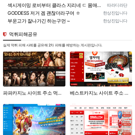
등록자
섹시게이밍 로비부터 클라스 지리네 ㄷ 몸매보소
따라디라단
등록자
GODDESS 저거 겜 괜찮더라구여 ㅎ
한상진입니다
등록자
부운고가 잘나가긴 하는구먼 ~
한상진입니다
먹튀피해공유
실제 먹튀 피해 사례를 공유해 2차 피해를 예방하는 게시판입니다.
파파카지노 사이트 주소 먹튀 이용주의!
베스트카지노 사이트 주소 먹튀 이용주의!