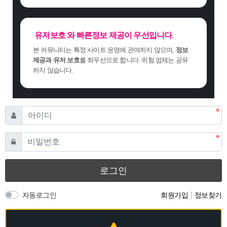
유저보호 와 빠른정보 제공이 우선입니다.
본 커뮤니티는 특정 사이트 운영에 관여하지 않으며,
정보
제공과 유저 보호
를 최우선으로 합니다. 위험 업체는 공유
하지 않습니다.
필수
아이디
필수
비밀번호
로그인
자동로그인
회원가입
정보찾기