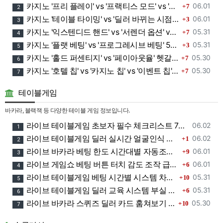
댓글
등록일
카지노 '프리 플레이' vs '프랙티스 모드' vs '데모 게임' 헷갈린 5가지 치명적 착각: 같은 무료 체험인 줄 알았다가 실제 배팅 규칙과 승률이 완전히 다른 숨겨진 진실
06.01
7
2
댓글
등록일
카지노 '테이블 타이밍' vs '딜러 바뀌는 시점' vs '세션 종료 시그널' 헷갈린 5가지 치명적 착각: 같은 게임 중단인 줄 알았는데 배팅 손실과 룰 적용이 완전히 다른 숨겨진 진실
06.01
3
3
댓글
등록일
카지노 '익스텐디드 핸드' vs '서렌더 옵션' vs '액션 대기' 헷갈린 5가지 치명적 착각: 같은 게임 중단인 줄 알았다가 규칙별로 완전히 다른 손실 보상과 베팅 유효성
05.31
7
4
댓글
등록일
카지노 '플랫 베팅' vs '프로그레시브 베팅' 5가지 치명적 착각: 같은 자금으로도 결과가 180도 달라지는 배팅법의 숨겨진 진실
05.31
3
5
댓글
등록일
카지노 '홀드 퍼센티지' vs '페이아웃율' 헷갈린 5가지 치명적 착각: 같은 96%라도 실제 수익률이 완전히 다른 숨겨진 진실
05.30
7
6
댓글
등록일
카지노 '호텔 칩' vs '카지노 칩' vs '이벤트 칩' 5가지 치명적 착각: 같은 10만원짜리라도 사용처와 환전 규정이 완전히 다른 숨겨진 진실
05.30
7
7
테이블게임
바카라, 블랙잭 등 다양한 테이블 게임 정보입니다.
등록일
라이브 테이블게임 초보자 필수 체크리스트 7가지 - 첫 베팅 전 꼭 확인해야 할 기본 설정과 안전 장치
06.02
1
댓글
등록일
라이브 테이블게임 딜러 실시간 얼굴인식 시스템 도입 논란 - 감정분석 AI로 플레이어 베팅 패턴 추적하는 신종 개인정보 침해 실태
06.02
1
2
댓글
등록일
라이브 바카라 베팅 한도 시간대별 자동조정 시스템 추적 - 새벽 4시와 오후 2시 1억 한도가 100만원으로 급락하는 신종 조작 패턴
06.01
9
3
댓글
등록일
라이브 게임쇼 베팅 버튼 터치 감도 조작 급증 - 멀티플라이어 터치 순간 반응 불가능하게 만드는 신종 모바일 베팅 사기 실태
06.01
6
4
댓글
등록일
라이브 테이블게임 베팅 시간별 시스템 차단 패턴 5가지 - 오전 8시와 밤 11시 고액 베팅 막는 숨겨진 알고리즘 실체
05.31
10
5
댓글
등록일
라이브 테이블게임 딜러 교육 시스템 부실 실태 - 신입 딜러 3일 만에 현장 투입되는 충격적인 업계 관행
05.31
6
6
댓글
등록일
라이브 바카라 스퀴즈 딜러 카드 훔쳐보기 사건 - 0.3초 미리보기로 10억 뜯어간 조직의 충격적 수법
05.30
10
7