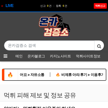
LIVE
신고:
0
건
|
등록:
0
건
먹튀신고
기
본문 바로가기
메뉴
메인
온카블로그
카지노사이트
먹튀사이트정보
🔥
|
|
고 있어요 > 자유소통
🔥
비제휴 아랴 후기 > 이용후기

먹튀 피해 제보 및 정보 공유