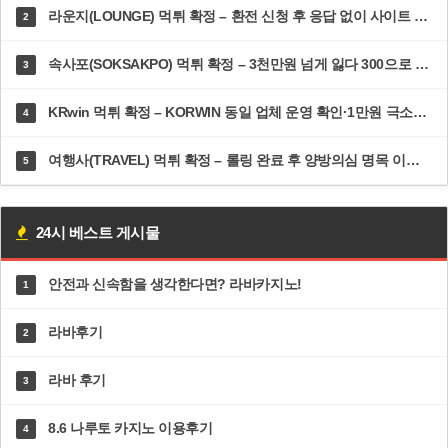
라운지(LOUNGE) 먹튀 확정 – 환전 신청 후 응답 없이 사이트 접속 차단·고객센터 두절 | dp-ys.com
2
속사포(SOKSAKPO) 먹튀 확정 – 3천만원 넘게 잃다 300으로 5100 만든 순간 즉시 차단·총판까지 한패 | 속사포주소.com
3
KRwin 먹튀 확정 – KORWIN 동일 업체 운영 확인·1만원 극소액도 환전 거부 | 12krwin.com
4
여행사(TRAVEL) 먹튀 확정 – 롤링 완료 후 양방의심 명목 이틀 방치·추가 롤링 300% 강요 | dal82.com
5
24시 베스트 게시물
안전과 신속함을 생각한다면? 라바카지노!
1
라바후기
2
라바 후기
3
8.6 나루토 카지노 이용후기
4