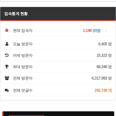
접속통계 현황
현재 접속자
1,198
(0)
명
오늘 방문자
6,405 명
어제 방문자
15,323 명
최대 방문자
68,346 명
전체 방문자
6,317,983 명
전체 댓글수
292,728 개