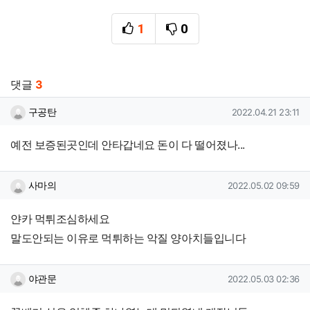
1
0
추천
비추천
관련자료
댓글
3
구공탄님의 댓글
작성일
구공탄
2022.04.21 23:11
예전 보증된곳인데 안타갑네요 돈이 다 떨어졌나...
사마의님의 댓글
작성일
사마의
2022.05.02 09:59
얀카 먹튀조심하세요
말도안되는 이유로 먹튀하는 악질 양아치들입니다
야관문님의 댓글
작성일
야관문
2022.05.03 02:36