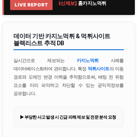
[실시간 최신제보]
홈카지노먹튀
[실시간 최
LIVE REPORT
데이터 기반 카지노먹튀 & 먹튀사이트
블랙리스트 추적 DB
실시간으로 제보되는
카지노먹튀
사례를
데이터베이스화하여 관리합니다. 특정
먹튀사이트
의 이동
경로와 도메인 변경 이력을 추적함으로써, 배팅 전 위험
요소를 미리 파악하고 차단할 수 있는 공익적정보를
공유합니다.
▶ 부당한 사고 발생 시 긴급 피해 제보 및 전문 분석 요청