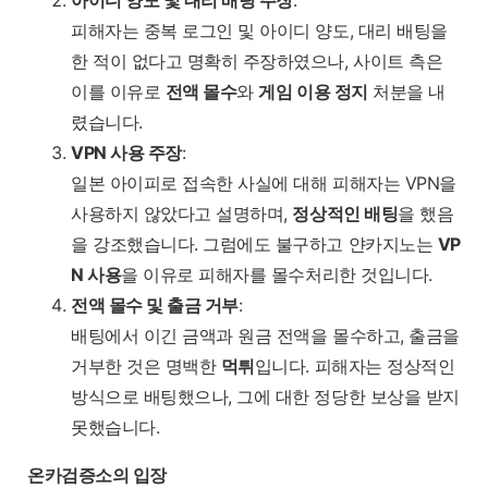
아이디 양도 및 대리 배팅 주장
:
피해자는 중복 로그인 및 아이디 양도, 대리 배팅을
한 적이 없다고 명확히 주장하였으나, 사이트 측은
이를 이유로
전액 몰수
와
게임 이용 정지
처분을 내
렸습니다.
VPN 사용 주장
:
일본 아이피로 접속한 사실에 대해 피해자는 VPN을
사용하지 않았다고 설명하며,
정상적인 배팅
을 했음
을 강조했습니다. 그럼에도 불구하고 얀카지노는
VP
N 사용
을 이유로 피해자를 몰수처리한 것입니다.
전액 몰수 및 출금 거부
:
배팅에서 이긴 금액과 원금 전액을 몰수하고, 출금을
거부한 것은 명백한
먹튀
입니다. 피해자는 정상적인
방식으로 배팅했으나, 그에 대한 정당한 보상을 받지
못했습니다.
온카검증소의 입장