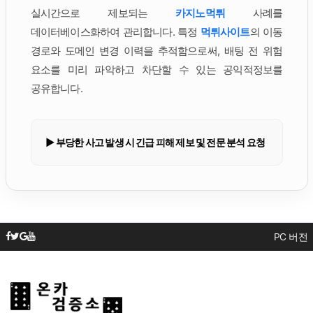
실시간으로 제보되는
카지노먹튀
사례를
데이터베이스화하여 관리합니다. 특정
먹튀사이트
의 이동
경로와 도메인 변경 이력을 추적함으로써, 배팅 전 위험
요소를 미리 파악하고 차단할 수 있는 공익적정보를
공유합니다.
▶ 부당한 사고 발생 시 긴급 피해 제보 및 전문 분석 요청
PC 버전