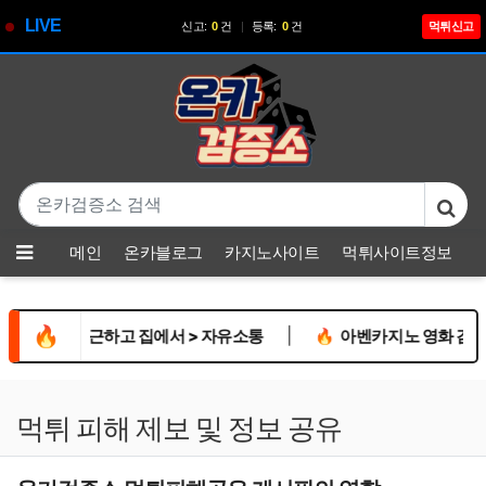
LIVE
신고:
0
건
|
등록:
0
건
먹튀신고
기
본문 바로가기
메뉴
메인
온카블로그
카지노사이트
먹튀사이트정보
🔥
|
🔥
퇴근하고 집에서 > 자유소통
🔥
아벤카지노 영화 감상평 > 
먹튀 피해 제보 및 정보 공유