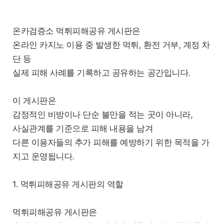
온카검증소 먹튀피해공유 게시판은
온라인 카지노 이용 중 발생한 먹튀, 환전 거부, 계정 차
단 등
실제 피해 사례를 기록하고 공유하는 공간입니다.
이 게시판은
감정적인 비방이나 단순 불만을 적는 곳이 아니라,
사실관계를 기준으로 피해 내용을 남겨
다른 이용자들의 추가 피해를 예방하기 위한 목적을 가
지고 운영됩니다.
1. 먹튀피해공유 게시판의 역할
먹튀피해공유 게시판은