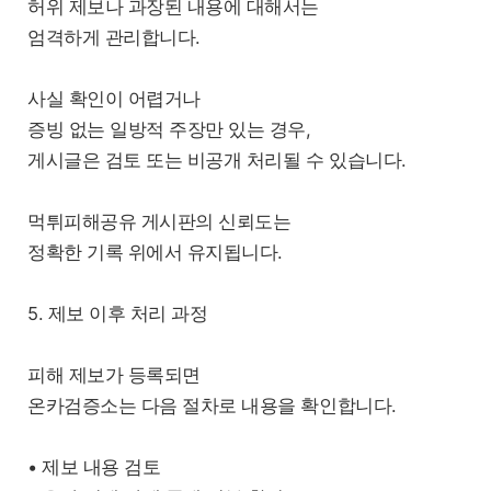
허위 제보나 과장된 내용에 대해서는
엄격하게 관리합니다.
사실 확인이 어렵거나
증빙 없는 일방적 주장만 있는 경우,
게시글은 검토 또는 비공개 처리될 수 있습니다.
먹튀피해공유 게시판의 신뢰도는
정확한 기록 위에서 유지됩니다.
5. 제보 이후 처리 과정
피해 제보가 등록되면
온카검증소는 다음 절차로 내용을 확인합니다.
• 제보 내용 검토