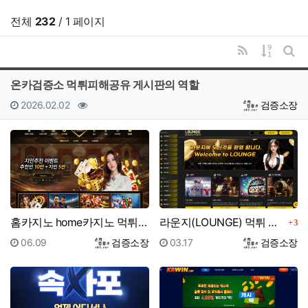
전체
232
/ 1 페이지
RSS
게시물
게시
온카검증소 먹튀피해공유 게시판의 역할
등록일
조회
등록자
2026.02.02
검증소장
댓
홈카지노 home카지노 먹튀발생 이용중지-보증헤지- 2…
라운지(LOUNGE) 먹튀 확정 – 환전 신청 후 응답…
3
등록일
등록자
등록일
등록자
06.09
검증소장
03.17
검증소장