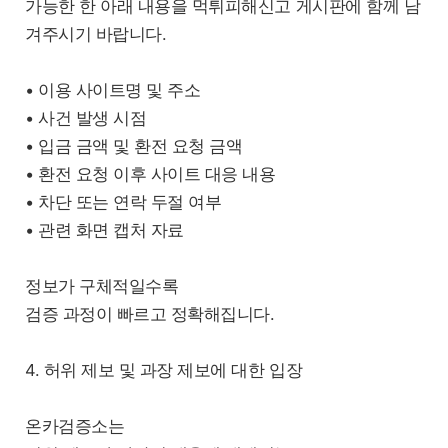
가능한 한 아래 내용을 먹튀피해신고 게시판에 함께 남
겨주시기 바랍니다.
• 이용 사이트명 및 주소
• 사건 발생 시점
• 입금 금액 및 환전 요청 금액
• 환전 요청 이후 사이트 대응 내용
• 차단 또는 연락 두절 여부
• 관련 화면 캡처 자료
정보가 구체적일수록
검증 과정이 빠르고 정확해집니다.
4. 허위 제보 및 과장 제보에 대한 입장
온카검증소는