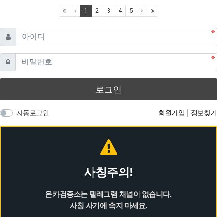
(current)
(next)
(last)
1
2
3
4
5
필수
아이디
필수
비밀번호
로그인
자동로그인
회원가입
정보찾기
사칭주의!
온카검증소는 텔레그램 채널이 없습니다.
사칭 사기에 속지 마세요.