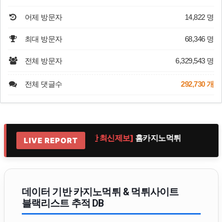
어제 방문자
14,822 명
최대 방문자
68,346 명
전체 방문자
6,329,543 명
전체 댓글수
292,730 개
[실시간 최신제보]
홈카지노먹튀
[실시간 
LIVE REPORT
데이터 기반 카지노먹튀 & 먹튀사이트
블랙리스트 추적 DB