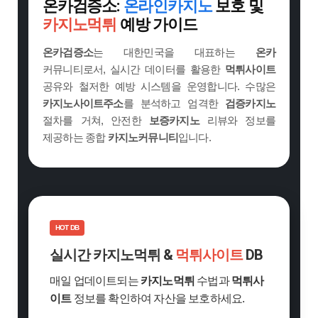
온카검증소:
온라인카지노
보호 및
카지노먹튀
예방 가이드
온카검증소
는 대한민국을 대표하는
온카
커뮤니티로서, 실시간 데이터를 활용한
먹튀사이트
공유와 철저한 예방 시스템을 운영합니다. 수많은
카지노사이트주소
를 분석하고 엄격한
검증카지노
절차를 거쳐, 안전한
보증카지노
리뷰와 정보를
제공하는 종합
카지노커뮤니티
입니다.
HOT DB
실시간 카지노먹튀 &
먹튀사이트
DB
매일 업데이트되는
카지노먹튀
수법과
먹튀사
이트
정보를 확인하여 자산을 보호하세요.