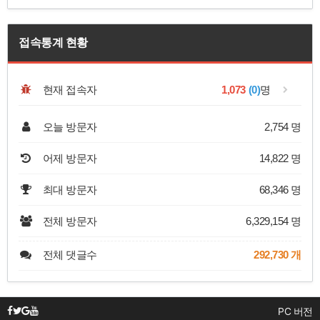
접속통계 현황
현재 접속자
1,073
(0)
명
오늘 방문자
2,754 명
어제 방문자
14,822 명
최대 방문자
68,346 명
전체 방문자
6,329,154 명
전체 댓글수
292,730 개
PC 버전