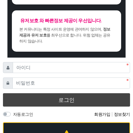
유저보호 와 빠른정보 제공이 우선입니다.
본 커뮤니티는 특정 사이트 운영에 관여하지 않으며,
정보
제공과 유저 보호
를 최우선으로 합니다. 위험 업체는 공유
하지 않습니다.
필수
아이디
필수
비밀번호
로그인
자동로그인
회원가입
정보찾기