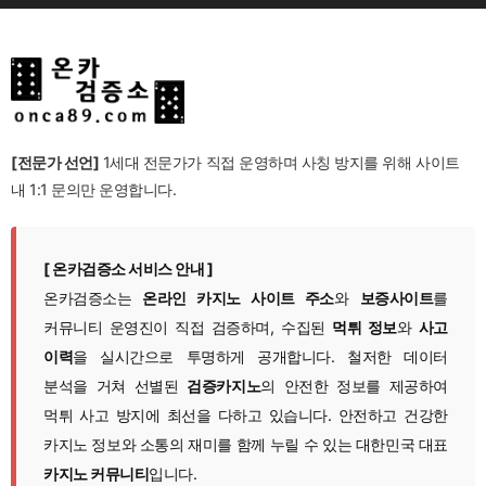
[전문가 선언]
1세대 전문가가 직접 운영하며 사칭 방지를 위해 사이트
내 1:1 문의만 운영합니다.
[ 온카검증소 서비스 안내 ]
온카검증소는
온라인 카지노 사이트 주소
와
보증사이트
를
커뮤니티 운영진이 직접 검증하며, 수집된
먹튀 정보
와
사고
이력
을 실시간으로 투명하게 공개합니다. 철저한 데이터
분석을 거쳐 선별된
검증카지노
의 안전한 정보를 제공하여
먹튀 사고 방지에 최선을 다하고 있습니다. 안전하고 건강한
카지노 정보와 소통의 재미를 함께 누릴 수 있는 대한민국 대표
카지노 커뮤니티
입니다.