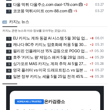
댓글
등록일
다올 먹튀 다올주소.com daol-179.com
03.27
2
6
댓글
등록일
코코몽 먹튀사이트 ccm-88.com
03.27
5
7
카지노 뉴스
카지노 관련 뉴스와 이슈 정보를 모아두는 곳입니다.
댓글
등록일
EU 카지노 계좌 동결 AI 시스템 5월 30일 업그레이드 완료, 한국 VIP 93% 오탐지 vs 실제 부정행위 2.1% 충격적 데이터로 본 예방법
06.01
8
1
댓글
등록일
캐나다 BC주 카지노 암호화폐 허용 5월 30일 시행 72시간, '한국 VIP 대탈출' vs '먹튀 천국' 양극 논란 단계별 현장 검증
05.31
2
2
댓글
등록일
필리핀 인플레이션 15% 급등으로 POGO 업체들 5월 29일 인건비 대폭발, '한국 유저 서비스비 무관' vs '먹튀 위험 급상승' 양극 논리 데이터로 검증해봤더니
05.30
7
3
댓글
등록일
호주 '카지노 왕' 제임스 패커 5월 28일 크라운 지분 완전 매각 vs '전략적 재편' 업계 해석 양극화, 베테랑이 데이터로 팩트체크해봤더니
05.29
4
4
댓글
등록일
싱가포르 MAS 카지노 계좌 추적 AI 5월 27일 시범 가동 24시간, '한국 VIP 타겟팅' vs '무작위 검사' 커뮤니티 양분된 의견 직접 검증해봤더니
05.28
7
5
댓글
등록일
영국 플러터 vs 미국 드래프트킹스 vs 일본 바카라365 라이센스 신뢰도 직접 가입 체험 비교, 5월 26일 동시 검증 결과 충격적인 차이
05.27
1
6
댓글
등록일
일본 정부 카지노 세율 5월 25일 전격 45% 인상 단행, 커뮤니티 떠도는 '한국 유저 무관하다' 주장 vs 충격적인 실제 데이터 대조 검증
05.26
6
7
온카검증소
KOREA NO.1 TRUSTED