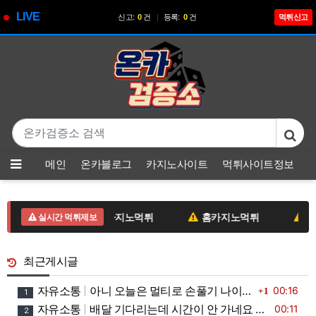
LIVE
신고:
0
건
|
등록:
0
건
먹튀신고
기
온라인 카지노 먹튀 피해 
본문 바로가기
메뉴
메인
온카블로그
카지노사이트
먹튀사이트정보
온카검증소 - 안전한 카지
노악질
홈카지노먹튀
홈카지노먹튀
다올 먹
실시간 먹튀제보
최근게시글
댓글
등록일
자유소통
아니 오늘은 멀티로 손풀기 나이스
00:16
1
1
등록일
자유소통
배달 기다리는데 시간이 안 가네요 왜이럴까요
00:11
2