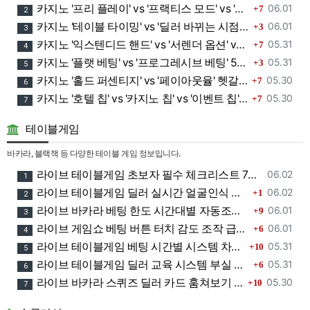
댓글
등록일
카지노 '프리 플레이' vs '프랙티스 모드' vs '데모 게임' 헷갈린 5가지 치명적 착각: 같은 무료 체험인 줄 알았다가 실제 배팅 규칙과 승률이 완전히 다른 숨겨진 진실
06.01
7
2
댓글
등록일
카지노 '테이블 타이밍' vs '딜러 바뀌는 시점' vs '세션 종료 시그널' 헷갈린 5가지 치명적 착각: 같은 게임 중단인 줄 알았는데 배팅 손실과 룰 적용이 완전히 다른 숨겨진 진실
06.01
3
3
댓글
등록일
카지노 '익스텐디드 핸드' vs '서렌더 옵션' vs '액션 대기' 헷갈린 5가지 치명적 착각: 같은 게임 중단인 줄 알았다가 규칙별로 완전히 다른 손실 보상과 베팅 유효성
05.31
7
4
댓글
등록일
카지노 '플랫 베팅' vs '프로그레시브 베팅' 5가지 치명적 착각: 같은 자금으로도 결과가 180도 달라지는 배팅법의 숨겨진 진실
05.31
3
5
댓글
등록일
카지노 '홀드 퍼센티지' vs '페이아웃율' 헷갈린 5가지 치명적 착각: 같은 96%라도 실제 수익률이 완전히 다른 숨겨진 진실
05.30
7
6
댓글
등록일
카지노 '호텔 칩' vs '카지노 칩' vs '이벤트 칩' 5가지 치명적 착각: 같은 10만원짜리라도 사용처와 환전 규정이 완전히 다른 숨겨진 진실
05.30
7
7
테이블게임
바카라, 블랙잭 등 다양한 테이블 게임 정보입니다.
등록일
라이브 테이블게임 초보자 필수 체크리스트 7가지 - 첫 베팅 전 꼭 확인해야 할 기본 설정과 안전 장치
06.02
1
댓글
등록일
라이브 테이블게임 딜러 실시간 얼굴인식 시스템 도입 논란 - 감정분석 AI로 플레이어 베팅 패턴 추적하는 신종 개인정보 침해 실태
06.02
1
2
댓글
등록일
라이브 바카라 베팅 한도 시간대별 자동조정 시스템 추적 - 새벽 4시와 오후 2시 1억 한도가 100만원으로 급락하는 신종 조작 패턴
06.01
9
3
댓글
등록일
라이브 게임쇼 베팅 버튼 터치 감도 조작 급증 - 멀티플라이어 터치 순간 반응 불가능하게 만드는 신종 모바일 베팅 사기 실태
06.01
6
4
댓글
등록일
라이브 테이블게임 베팅 시간별 시스템 차단 패턴 5가지 - 오전 8시와 밤 11시 고액 베팅 막는 숨겨진 알고리즘 실체
05.31
10
5
댓글
등록일
라이브 테이블게임 딜러 교육 시스템 부실 실태 - 신입 딜러 3일 만에 현장 투입되는 충격적인 업계 관행
05.31
6
6
댓글
등록일
라이브 바카라 스퀴즈 딜러 카드 훔쳐보기 사건 - 0.3초 미리보기로 10억 뜯어간 조직의 충격적 수법
05.30
10
7