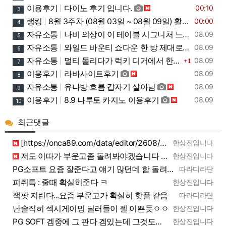
등록일
이용후기
다이노 후기 입니다.
00:10
3
등록일
랭킹
8월 3주차 (08월 03일 ~ 08월 09일) 활동왕 당첨 순위 공지
00:00
4
등록일
자유소통
나비 의상이 이 테이블 시그니처 느낌이네요
08.09
5
등록일
자유소통
와일드 바운티 쇼다운 한 방 제대로 들어왔네요
08.09
6
댓글
등록일
자유소통
멀티 돌리다가 럭키 디거에서 한 건 해주네요
08.09
1
7
등록일
이용후기
라바사이트후기
08.09
8
등록일
자유소통
유나방 흐름 갑자기 살아남
08.09
9
등록일
이용후기
8.9 나루토 카지노 이용후기
08.09
10
최근댓글
등록자
[https://onca89.com/data/editor/2608/cmt_990927222_l0tQuYyk_b65def6d5a990b49f97b…
한상진입니다
등록자
저도 이따가 부운고좀 돌려봐야겠습니다 ㅋㅋ
한상진입니다
등록자
PG소프트 요즘 잘준다고 얘기 많던데 함 돌려봐야겠네요
따라디라단
등록자
피쥐특 : 줄때 확실히준다 ㅋ
한상진입니다
등록자
잭팟 지린다...요즘 부운고가 확실히 핫플 같음
따라디라단
등록자
난솔직히 섹시게이밍 딜러들이 젤 이쁜듯ㅇㅇ
한상진입니다
등록자
PG SOFT 겜중에 그 판다 겜있는데 그것도좋아요 ㅋ
한상진입니다