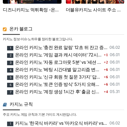
디즈니카지노 먹튀확정 -온카검증소-
더블유카지노 사이트 주소 먹튀 이용주의!
온카 블로그
카지노 정보·이슈·노하우를 정리한 블로그입니다.
등록일
온라인 카지노 '충전 완료 알림' 12초 뒤 잔고 증발한 회원의 충격적 체험기 — 97.8% 유저가 모르는 입금 확인 메시지 뒤에 숨겨진 5단계 함정
06.02
1
댓글
등록일
온라인 카지노 '게임 결과 캐시 데이터' 72시간 vs 즉시 삭제 — 95.4% 유저가 모르는 결과 저장 방식별 먹튀 확률의 충격적 차이
06.01
1
2
댓글
등록일
온라인 카지노 '자동 로그아웃 5분' vs '세션 유지 6시간', 어느 쪽이 더 안전할까? — 95.8% 유저가 모르는 세션 타이밍 조작의 충격적 진실
06.01
2
3
댓글
등록일
온라인 카지노 '베팅 시간대별 알고리즘 변화' 20년 변천사 — 새벽 3시 vs 오후 2시 vs 밤 11시, 시간대별 먹튀 확률이 87.3% 달라진 충격적 진화
06.01
6
4
댓글
등록일
온라인 카지노 '신규 회원 첫 질문 3가지' 답변 패턴으로 먹튀 사이트 90% 구분하는 검증소장 노하우
06.01
6
5
댓글
등록일
온라인 카지노 '토큰 인증 방식' 5가지 오해와 진실 — 97.2% 유저가 착각하는 보안 토큰 시스템의 숨겨진 함정
06.01
6
6
댓글
등록일
온라인 카지노 '계정 생성 1시간 후' 출금 신청한 초보의 충격적 실화 — 97.8% 유저가 놓치는 가입 직후 대기 시간의 숨겨진 함정
05.31
4
7
카지노 규칙
주요 카지노 게임 규칙과 기본 가이드 게시판입니다.
등록일
카지노 '한국식 바카라' vs '마카오식 바카라' vs '유럽식 바카라' 헷갈린 5가지 치명적 착각: 같은 바카라인데 스퀴즈 방식과 베팅 룰이 완전히 다른 숨겨진 진실
06.02
1