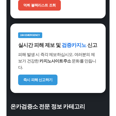
먹튀 블랙리스트 조회
24H EMERGENCY
실시간 피해 제보 및
검증카지노
신고
피해 발생 시 즉각 제보하십시오. 여러분의 제
보가 건강한
카지노사이트주소
문화를 만듭니
다.
즉시 피해 신고하기
온카검증소 전문 정보 카테고리