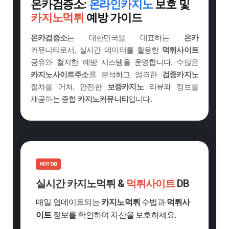
온카검증소:
온라인카지노
보호 및
카지노먹튀
예방 가이드
온카검증소
는 대한민국을 대표하는
온카
커뮤니티로서, 실시간 데이터를 활용한
먹튀사이트
공유와 철저한 예방 시스템을 운영합니다. 수많은
카지노사이트주소
를 분석하고 엄격한
검증카지노
절차를 거쳐, 안전한
보증카지노
리뷰와 정보를
제공하는 종합
카지노커뮤니티
입니다.
HOT DB
실시간 카지노먹튀 &
먹튀사이트
DB
매일 업데이트되는
카지노먹튀
수법과
먹튀사
이트
정보를 확인하여 자산을 보호하세요.