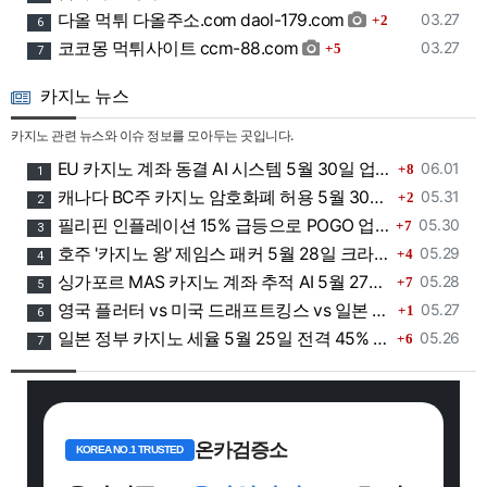
댓글
등록일
다올 먹튀 다올주소.com daol-179.com
03.27
2
6
댓글
등록일
코코몽 먹튀사이트 ccm-88.com
03.27
5
7
카지노 뉴스
카지노 관련 뉴스와 이슈 정보를 모아두는 곳입니다.
댓글
등록일
EU 카지노 계좌 동결 AI 시스템 5월 30일 업그레이드 완료, 한국 VIP 93% 오탐지 vs 실제 부정행위 2.1% 충격적 데이터로 본 예방법
06.01
8
1
댓글
등록일
캐나다 BC주 카지노 암호화폐 허용 5월 30일 시행 72시간, '한국 VIP 대탈출' vs '먹튀 천국' 양극 논란 단계별 현장 검증
05.31
2
2
댓글
등록일
필리핀 인플레이션 15% 급등으로 POGO 업체들 5월 29일 인건비 대폭발, '한국 유저 서비스비 무관' vs '먹튀 위험 급상승' 양극 논리 데이터로 검증해봤더니
05.30
7
3
댓글
등록일
호주 '카지노 왕' 제임스 패커 5월 28일 크라운 지분 완전 매각 vs '전략적 재편' 업계 해석 양극화, 베테랑이 데이터로 팩트체크해봤더니
05.29
4
4
댓글
등록일
싱가포르 MAS 카지노 계좌 추적 AI 5월 27일 시범 가동 24시간, '한국 VIP 타겟팅' vs '무작위 검사' 커뮤니티 양분된 의견 직접 검증해봤더니
05.28
7
5
댓글
등록일
영국 플러터 vs 미국 드래프트킹스 vs 일본 바카라365 라이센스 신뢰도 직접 가입 체험 비교, 5월 26일 동시 검증 결과 충격적인 차이
05.27
1
6
댓글
등록일
일본 정부 카지노 세율 5월 25일 전격 45% 인상 단행, 커뮤니티 떠도는 '한국 유저 무관하다' 주장 vs 충격적인 실제 데이터 대조 검증
05.26
6
7
온카검증소
KOREA NO.1 TRUSTED