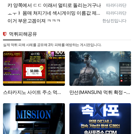
등록자
캬 양쪽에서 ㄷㄷ 이래서 멀티로 돌리는거구나
따라디라단
등록자
ㅗㅜㅑ 몸매 쳐지기네 섹시게이밍 이름값 제대로하는 딜러 ㅋ
따라디라단
등록자
이거 부운고겜이져 ㅋㅋㅋ
한상진입니다
먹튀피해공유
실제 먹튀 피해 사례를 공유해 2차 피해를 예방하는 게시판입니다.
스타카지노 사이트 주소 먹튀 이용주의!
만선(MANSUN) 먹튀 확정 – 이벤트 당첨금 전액 회수 + 존재하지 않는 규정 날조 | 1mansun.com