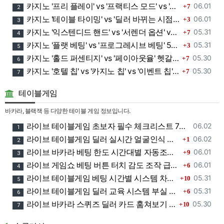
댓글
등록일
카지노 '프리 플레이' vs '프랙티스 모드' vs '데모 게임' 헷갈린 5가지 치명적 착각: 같은 무료 체험인 줄 알았다가 실제 배팅 규칙과 승률이 완전히 다른 숨겨진 진실
06.01
7
2
댓글
등록일
카지노 '테이블 타이밍' vs '딜러 바뀌는 시점' vs '세션 종료 시그널' 헷갈린 5가지 치명적 착각: 같은 게임 중단인 줄 알았는데 배팅 손실과 룰 적용이 완전히 다른 숨겨진 진실
06.01
3
3
댓글
등록일
카지노 '익스텐디드 핸드' vs '서렌더 옵션' vs '액션 대기' 헷갈린 5가지 치명적 착각: 같은 게임 중단인 줄 알았다가 규칙별로 완전히 다른 손실 보상과 베팅 유효성
05.31
7
4
댓글
등록일
카지노 '플랫 베팅' vs '프로그레시브 베팅' 5가지 치명적 착각: 같은 자금으로도 결과가 180도 달라지는 배팅법의 숨겨진 진실
05.31
3
5
댓글
등록일
카지노 '홀드 퍼센티지' vs '페이아웃율' 헷갈린 5가지 치명적 착각: 같은 96%라도 실제 수익률이 완전히 다른 숨겨진 진실
05.30
7
6
댓글
등록일
카지노 '호텔 칩' vs '카지노 칩' vs '이벤트 칩' 5가지 치명적 착각: 같은 10만원짜리라도 사용처와 환전 규정이 완전히 다른 숨겨진 진실
05.30
7
7
테이블게임
바카라, 블랙잭 등 다양한 테이블 게임 정보입니다.
등록일
라이브 테이블게임 초보자 필수 체크리스트 7가지 - 첫 베팅 전 꼭 확인해야 할 기본 설정과 안전 장치
06.02
1
댓글
등록일
라이브 테이블게임 딜러 실시간 얼굴인식 시스템 도입 논란 - 감정분석 AI로 플레이어 베팅 패턴 추적하는 신종 개인정보 침해 실태
06.02
1
2
댓글
등록일
라이브 바카라 베팅 한도 시간대별 자동조정 시스템 추적 - 새벽 4시와 오후 2시 1억 한도가 100만원으로 급락하는 신종 조작 패턴
06.01
9
3
댓글
등록일
라이브 게임쇼 베팅 버튼 터치 감도 조작 급증 - 멀티플라이어 터치 순간 반응 불가능하게 만드는 신종 모바일 베팅 사기 실태
06.01
6
4
댓글
등록일
라이브 테이블게임 베팅 시간별 시스템 차단 패턴 5가지 - 오전 8시와 밤 11시 고액 베팅 막는 숨겨진 알고리즘 실체
05.31
10
5
댓글
등록일
라이브 테이블게임 딜러 교육 시스템 부실 실태 - 신입 딜러 3일 만에 현장 투입되는 충격적인 업계 관행
05.31
6
6
댓글
등록일
라이브 바카라 스퀴즈 딜러 카드 훔쳐보기 사건 - 0.3초 미리보기로 10억 뜯어간 조직의 충격적 수법
05.30
10
7