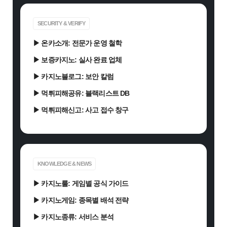
SECURITY & VERIFY
▶ 온카소개: 전문가 운영 철학
▶
보증카지노:
실사 완료 업체
▶
카지노블로그:
보안 칼럼
▶ 먹튀피해공유: 블랙리스트 DB
▶ 먹튀피해신고: 사고 접수 창구
KNOWLEDGE & NEWS
▶
카지노룰:
게임별 공식 가이드
▶
카지노게임:
종목별 배석 전략
▶
카지노종류:
서비스 분석