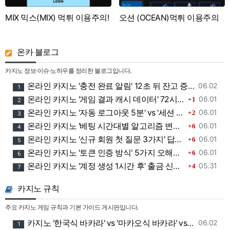
MIX 믹스(MIX) 먹튀 이용주의!
오션 (OCEAN)먹튀 이용주의
온카 블로그
카지노 정보·이슈·노하우를 정리한 블로그입니다.
등록일
온라인 카지노 '충전 완료 알림' 12초 뒤 잔고 증발한 회원의 충격적 체험기 — 97.8% 유저가 모르는 입금 확인 메시지 뒤에 숨겨진 5단계 함정
06.02
1
댓글
등록일
온라인 카지노 '게임 결과 캐시 데이터' 72시간 vs 즉시 삭제 — 95.4% 유저가 모르는 결과 저장 방식별 먹튀 확률의 충격적 차이
06.01
1
2
댓글
등록일
온라인 카지노 '자동 로그아웃 5분' vs '세션 유지 6시간', 어느 쪽이 더 안전할까? — 95.8% 유저가 모르는 세션 타이밍 조작의 충격적 진실
06.01
2
3
댓글
등록일
온라인 카지노 '베팅 시간대별 알고리즘 변화' 20년 변천사 — 새벽 3시 vs 오후 2시 vs 밤 11시, 시간대별 먹튀 확률이 87.3% 달라진 충격적 진화
06.01
6
4
댓글
등록일
온라인 카지노 '신규 회원 첫 질문 3가지' 답변 패턴으로 먹튀 사이트 90% 구분하는 검증소장 노하우
06.01
6
5
댓글
등록일
온라인 카지노 '토큰 인증 방식' 5가지 오해와 진실 — 97.2% 유저가 착각하는 보안 토큰 시스템의 숨겨진 함정
06.01
6
6
댓글
등록일
온라인 카지노 '계정 생성 1시간 후' 출금 신청한 초보의 충격적 실화 — 97.8% 유저가 놓치는 가입 직후 대기 시간의 숨겨진 함정
05.31
4
7
카지노 규칙
주요 카지노 게임 규칙과 기본 가이드 게시판입니다.
등록일
카지노 '한국식 바카라' vs '마카오식 바카라' vs '유럽식 바카라' 헷갈린 5가지 치명적 착각: 같은 바카라인데 스퀴즈 방식과 베팅 룰이 완전히 다른 숨겨진 진실
06.02
1