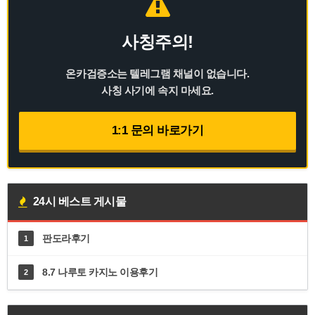
사칭주의!
온카검증소는 텔레그램 채널이 없습니다.
사칭 사기에 속지 마세요.
1:1 문의 바로가기
24시 베스트 게시물
판도라후기
1
8.7 나루토 카지노 이용후기
2