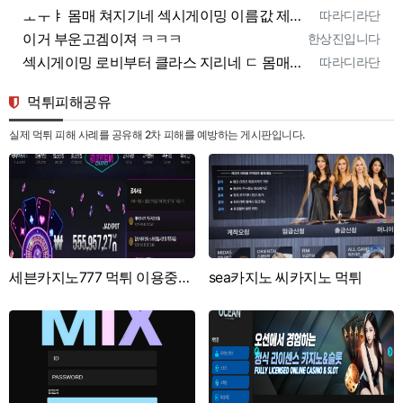
등록자
ㅗㅜㅑ 몸매 쳐지기네 섹시게이밍 이름값 제대로하는 딜러 ㅋ
따라디라단
등록자
이거 부운고겜이져 ㅋㅋㅋ
한상진입니다
등록자
섹시게이밍 로비부터 클라스 지리네 ㄷ 몸매보소
따라디라단
먹튀피해공유
실제 먹튀 피해 사례를 공유해 2차 피해를 예방하는 게시판입니다.
세븐카지노777 먹튀 이용중지!
sea카지노 씨카지노 먹튀