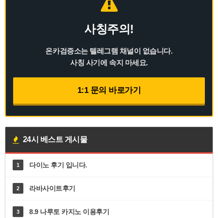
사칭주의!
온카검증소는 텔레그램 채널이 없습니다.
사칭 사기에 속지 마세요.
1:1 문의 바로가기
24시 베스트 게시물
다이노 후기 입니다.
1
라바사이트후기
2
8.9 나루토 카지노 이용후기
3