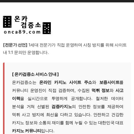
[전문가 선언]
1세대 전문가가 직접 운영하며 사칭 방지를 위해 사이트
내 1:1 문의만 운영합니다.
[ 온카검증소 서비스 안내 ]
온카검증소는
온라인 카지노 사이트 주소
와
보증사이트
를
커뮤니티 운영진이 직접 검증하며, 수집된
먹튀 정보
와
사고
이력
을 실시간으로 투명하게 공개합니다. 철저한 데이터
분석을 거쳐 선별된
검증카지노
의 안전한 정보를 제공하여
먹튀 사고 방지에 최선을 다하고 있습니다. 안전하고 건강한
카지노 정보와 소통의 재미를 함께 누릴 수 있는 대한민국 대표
카지노 커뮤니티
입니다.