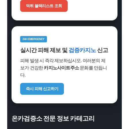
먹튀 블랙리스트 조회
24H EMERGENCY
실시간 피해 제보 및
검증카지노
신고
피해 발생 시 즉각 제보하십시오. 여러분의 제
보가 건강한
카지노사이트주소
문화를 만듭니
다.
즉시 피해 신고하기
온카검증소 전문 정보 카테고리