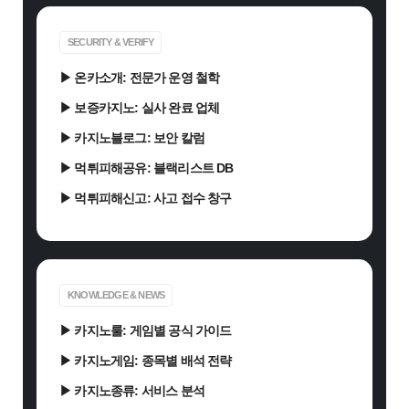
SECURITY & VERIFY
▶ 온카소개: 전문가 운영 철학
▶
보증카지노:
실사 완료 업체
▶
카지노블로그:
보안 칼럼
▶ 먹튀피해공유: 블랙리스트 DB
▶ 먹튀피해신고: 사고 접수 창구
KNOWLEDGE & NEWS
▶
카지노룰:
게임별 공식 가이드
▶
카지노게임:
종목별 배석 전략
▶
카지노종류:
서비스 분석