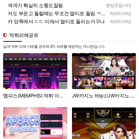
등록자
섹게가 확실히 소통도잘됨
한상진입니다
등록자
저도 부운고 돌릴때는 무조건 멀티로 돌림 ㅋㅋㅋ 멀티가 더 잘터지는 기분
따라디라단
등록자
캬 양쪽에서 ㄷㄷ 이래서 멀티로 돌리는거구나
따라디라단
먹튀피해공유
실제 먹튀 피해 사례를 공유해 2차 피해를 예방하는 게시판입니다.
멤피스(MEMPHIS) 먹튀 이용주의!
JW카지노 http://JW카지노.com 먹튀확정 카지노먹튀 양방배팅 아이디차단 슬롯먹튀