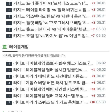
댓글
등록일
카지노 '프리 플레이' vs '프랙티스 모드' vs '데모 게임' 헷갈린 5가지 치명적 착각: 같은 무료 체험인 줄 알았다가 실제 배팅 규칙과 승률이 완전히 다른 숨겨진 진실
06.01
7
2
댓글
등록일
카지노 '테이블 타이밍' vs '딜러 바뀌는 시점' vs '세션 종료 시그널' 헷갈린 5가지 치명적 착각: 같은 게임 중단인 줄 알았는데 배팅 손실과 룰 적용이 완전히 다른 숨겨진 진실
06.01
3
3
댓글
등록일
카지노 '익스텐디드 핸드' vs '서렌더 옵션' vs '액션 대기' 헷갈린 5가지 치명적 착각: 같은 게임 중단인 줄 알았다가 규칙별로 완전히 다른 손실 보상과 베팅 유효성
05.31
7
4
댓글
등록일
카지노 '플랫 베팅' vs '프로그레시브 베팅' 5가지 치명적 착각: 같은 자금으로도 결과가 180도 달라지는 배팅법의 숨겨진 진실
05.31
3
5
댓글
등록일
카지노 '홀드 퍼센티지' vs '페이아웃율' 헷갈린 5가지 치명적 착각: 같은 96%라도 실제 수익률이 완전히 다른 숨겨진 진실
05.30
7
6
댓글
등록일
카지노 '호텔 칩' vs '카지노 칩' vs '이벤트 칩' 5가지 치명적 착각: 같은 10만원짜리라도 사용처와 환전 규정이 완전히 다른 숨겨진 진실
05.30
7
7
테이블게임
바카라, 블랙잭 등 다양한 테이블 게임 정보입니다.
등록일
라이브 테이블게임 초보자 필수 체크리스트 7가지 - 첫 베팅 전 꼭 확인해야 할 기본 설정과 안전 장치
06.02
1
댓글
등록일
라이브 테이블게임 딜러 실시간 얼굴인식 시스템 도입 논란 - 감정분석 AI로 플레이어 베팅 패턴 추적하는 신종 개인정보 침해 실태
06.02
1
2
댓글
등록일
라이브 바카라 베팅 한도 시간대별 자동조정 시스템 추적 - 새벽 4시와 오후 2시 1억 한도가 100만원으로 급락하는 신종 조작 패턴
06.01
9
3
댓글
등록일
라이브 게임쇼 베팅 버튼 터치 감도 조작 급증 - 멀티플라이어 터치 순간 반응 불가능하게 만드는 신종 모바일 베팅 사기 실태
06.01
6
4
댓글
등록일
라이브 테이블게임 베팅 시간별 시스템 차단 패턴 5가지 - 오전 8시와 밤 11시 고액 베팅 막는 숨겨진 알고리즘 실체
05.31
10
5
댓글
등록일
라이브 테이블게임 딜러 교육 시스템 부실 실태 - 신입 딜러 3일 만에 현장 투입되는 충격적인 업계 관행
05.31
6
6
댓글
등록일
라이브 바카라 스퀴즈 딜러 카드 훔쳐보기 사건 - 0.3초 미리보기로 10억 뜯어간 조직의 충격적 수법
05.30
10
7