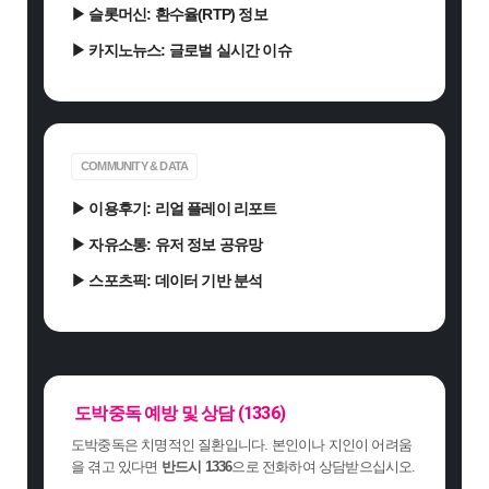
▶
슬롯머신:
환수율(RTP) 정보
▶ 카지노뉴스: 글로벌 실시간 이슈
COMMUNITY & DATA
▶ 이용후기: 리얼 플레이 리포트
▶ 자유소통: 유저 정보 공유망
▶ 스포츠픽: 데이터 기반 분석
도박중독 예방 및 상담 (1336)
도박중독은 치명적인 질환입니다. 본인이나 지인이 어려움
을 겪고 있다면
반드시 1336
으로 전화하여 상담받으십시오.