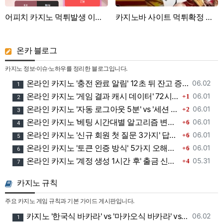
어피치 카지노 먹튀발생 이용주의!
카지노바 사이트 먹튀확정 이용중지!
온카 블로그
카지노 정보·이슈·노하우를 정리한 블로그입니다.
등록일
온라인 카지노 '충전 완료 알림' 12초 뒤 잔고 증발한 회원의 충격적 체험기 — 97.8% 유저가 모르는 입금 확인 메시지 뒤에 숨겨진 5단계 함정
06.02
1
댓글
등록일
온라인 카지노 '게임 결과 캐시 데이터' 72시간 vs 즉시 삭제 — 95.4% 유저가 모르는 결과 저장 방식별 먹튀 확률의 충격적 차이
06.01
1
2
댓글
등록일
온라인 카지노 '자동 로그아웃 5분' vs '세션 유지 6시간', 어느 쪽이 더 안전할까? — 95.8% 유저가 모르는 세션 타이밍 조작의 충격적 진실
06.01
2
3
댓글
등록일
온라인 카지노 '베팅 시간대별 알고리즘 변화' 20년 변천사 — 새벽 3시 vs 오후 2시 vs 밤 11시, 시간대별 먹튀 확률이 87.3% 달라진 충격적 진화
06.01
6
4
댓글
등록일
온라인 카지노 '신규 회원 첫 질문 3가지' 답변 패턴으로 먹튀 사이트 90% 구분하는 검증소장 노하우
06.01
6
5
댓글
등록일
온라인 카지노 '토큰 인증 방식' 5가지 오해와 진실 — 97.2% 유저가 착각하는 보안 토큰 시스템의 숨겨진 함정
06.01
6
6
댓글
등록일
온라인 카지노 '계정 생성 1시간 후' 출금 신청한 초보의 충격적 실화 — 97.8% 유저가 놓치는 가입 직후 대기 시간의 숨겨진 함정
05.31
4
7
카지노 규칙
주요 카지노 게임 규칙과 기본 가이드 게시판입니다.
등록일
카지노 '한국식 바카라' vs '마카오식 바카라' vs '유럽식 바카라' 헷갈린 5가지 치명적 착각: 같은 바카라인데 스퀴즈 방식과 베팅 룰이 완전히 다른 숨겨진 진실
06.02
1