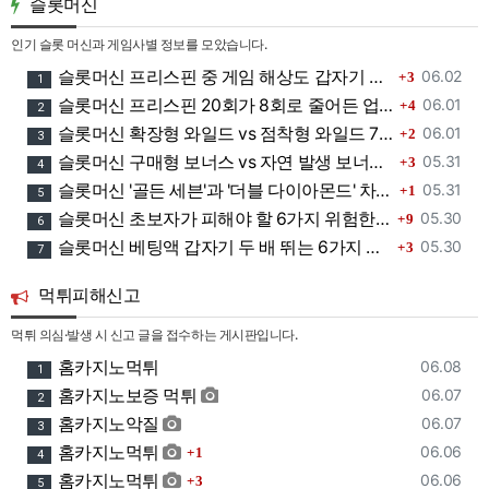
슬롯머신
인기 슬롯 머신과 게임사별 정보를 모았습니다.
댓글
등록일
슬롯머신 프리스핀 중 게임 해상도 갑자기 낮아지는 4가지 기술적 원인 - 검증소장이 추적한 그래픽 품질 하락의 숨겨진 진실
06.02
3
1
댓글
등록일
슬롯머신 프리스핀 20회가 8회로 줄어든 업체별 4가지 차이점 - 검증소장이 목격한 보너스 횟수 조작 의혹과 실제 계산법
06.01
4
2
댓글
등록일
슬롯머신 확장형 와일드 vs 점착형 와일드 7가지 수익률 차이 - 검증소장이 목격한 심볼 고정 메커니즘의 충격적 진실
06.01
2
3
댓글
등록일
슬롯머신 구매형 보너스 vs 자연 발생 보너스 6가지 숨겨진 논란 - 검증소장이 체험한 피처 바이의 충격적 진실
05.31
3
4
댓글
등록일
슬롯머신 '골든 세븐'과 '더블 다이아몬드' 차이에 대한 7가지 착각 - 검증소장이 밝히는 클래식 슬롯의 숨겨진 진실
05.31
1
5
댓글
등록일
슬롯머신 초보자가 피해야 할 6가지 위험한 게임 유형 - 검증소장이 직접 목격한 신규 플레이어 파산 패턴과 안전한 첫 게임 선택법
05.30
9
6
댓글
등록일
슬롯머신 베팅액 갑자기 두 배 뛰는 6가지 숨겨진 타이밍 - 검증소장이 직접 목격한 시스템 조작과 예방법
05.30
3
7
먹튀피해신고
먹튀 의심·발생 시 신고 글을 접수하는 게시판입니다.
등록일
홈카지노먹튀
06.08
1
등록일
홈카지노보증 먹튀
06.07
2
등록일
홈카지노악질
06.07
3
댓글
등록일
홈카지노먹튀
06.06
1
4
댓글
등록일
홈카지노먹튀
06.06
3
5