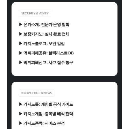
SECURITY & VERIFY
▶ 온카소개: 전문가 운영 철학
▶
보증카지노:
실사 완료 업체
▶
카지노블로그:
보안 칼럼
▶ 먹튀피해공유: 블랙리스트 DB
▶ 먹튀피해신고: 사고 접수 창구
KNOWLEDGE & NEWS
▶
카지노룰:
게임별 공식 가이드
▶
카지노게임:
종목별 배석 전략
▶
카지노종류:
서비스 분석