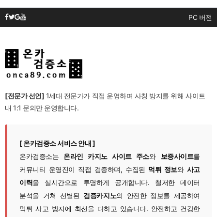
PC 버전
[전문가 선언]
1세대 전문가가 직접 운영하며 사칭 방지를 위해 사이트
내 1:1 문의만 운영합니다.
[ 온카검증소 서비스 안내 ]
온카검증소는
온라인 카지노 사이트 주소
와
보증사이트
를
커뮤니티 운영진이 직접 검증하며, 수집된
먹튀 정보
와
사고
이력
을 실시간으로 투명하게 공개합니다. 철저한 데이터
분석을 거쳐 선별된
검증카지노
의 안전한 정보를 제공하여
먹튀 사고 방지에 최선을 다하고 있습니다. 안전하고 건강한