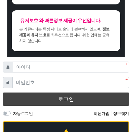
유저보호 와 빠른정보 제공이 우선입니다.
본 커뮤니티는 특정 사이트 운영에 관여하지 않으며,
정보
제공과 유저 보호
를 최우선으로 합니다. 위험 업체는 공유
하지 않습니다.
필수
아이디
필수
비밀번호
로그인
자동로그인
회원가입
정보찾기