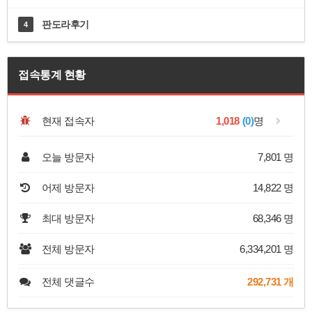
판도라후기
4
접속통계 현황
현재 접속자
1,018
(0)
명
오늘 방문자
7,801 명
어제 방문자
14,822 명
최대 방문자
68,346 명
전체 방문자
6,334,201 명
전체 댓글수
292,731 개