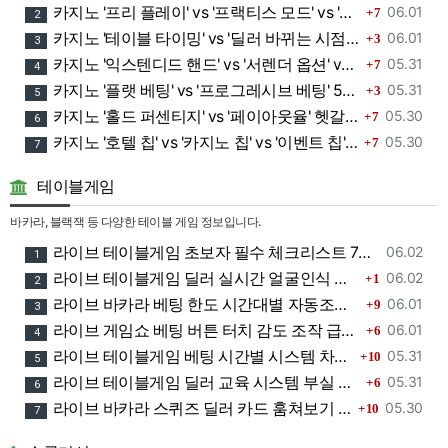
댓글
등록일
카지노 '프리 플레이' vs '프랙티스 모드' vs '데모 게임' 헷갈린 5가지 치명적 착각: 같은 무료 체험인 줄 알았다가 실제 배팅 규칙과 승률이 완전히 다른 숨겨진 진실
06.01
7
2
댓글
등록일
카지노 '테이블 타이밍' vs '딜러 바뀌는 시점' vs '세션 종료 시그널' 헷갈린 5가지 치명적 착각: 같은 게임 중단인 줄 알았는데 배팅 손실과 룰 적용이 완전히 다른 숨겨진 진실
06.01
3
3
댓글
등록일
카지노 '익스텐디드 핸드' vs '서렌더 옵션' vs '액션 대기' 헷갈린 5가지 치명적 착각: 같은 게임 중단인 줄 알았다가 규칙별로 완전히 다른 손실 보상과 베팅 유효성
05.31
7
4
댓글
등록일
카지노 '플랫 베팅' vs '프로그레시브 베팅' 5가지 치명적 착각: 같은 자금으로도 결과가 180도 달라지는 배팅법의 숨겨진 진실
05.31
3
5
댓글
등록일
카지노 '홀드 퍼센티지' vs '페이아웃율' 헷갈린 5가지 치명적 착각: 같은 96%라도 실제 수익률이 완전히 다른 숨겨진 진실
05.30
7
6
댓글
등록일
카지노 '호텔 칩' vs '카지노 칩' vs '이벤트 칩' 5가지 치명적 착각: 같은 10만원짜리라도 사용처와 환전 규정이 완전히 다른 숨겨진 진실
05.30
7
7
테이블게임
바카라, 블랙잭 등 다양한 테이블 게임 정보입니다.
등록일
라이브 테이블게임 초보자 필수 체크리스트 7가지 - 첫 베팅 전 꼭 확인해야 할 기본 설정과 안전 장치
06.02
1
댓글
등록일
라이브 테이블게임 딜러 실시간 얼굴인식 시스템 도입 논란 - 감정분석 AI로 플레이어 베팅 패턴 추적하는 신종 개인정보 침해 실태
06.02
1
2
댓글
등록일
라이브 바카라 베팅 한도 시간대별 자동조정 시스템 추적 - 새벽 4시와 오후 2시 1억 한도가 100만원으로 급락하는 신종 조작 패턴
06.01
9
3
댓글
등록일
라이브 게임쇼 베팅 버튼 터치 감도 조작 급증 - 멀티플라이어 터치 순간 반응 불가능하게 만드는 신종 모바일 베팅 사기 실태
06.01
6
4
댓글
등록일
라이브 테이블게임 베팅 시간별 시스템 차단 패턴 5가지 - 오전 8시와 밤 11시 고액 베팅 막는 숨겨진 알고리즘 실체
05.31
10
5
댓글
등록일
라이브 테이블게임 딜러 교육 시스템 부실 실태 - 신입 딜러 3일 만에 현장 투입되는 충격적인 업계 관행
05.31
6
6
댓글
등록일
라이브 바카라 스퀴즈 딜러 카드 훔쳐보기 사건 - 0.3초 미리보기로 10억 뜯어간 조직의 충격적 수법
05.30
10
7