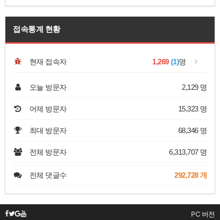
접속통계 현황
현재 접속자
1,269
(1)
명
오늘 방문자
2,129 명
어제 방문자
15,323 명
최대 방문자
68,346 명
전체 방문자
6,313,707 명
전체 댓글수
292,728 개
PC 버전