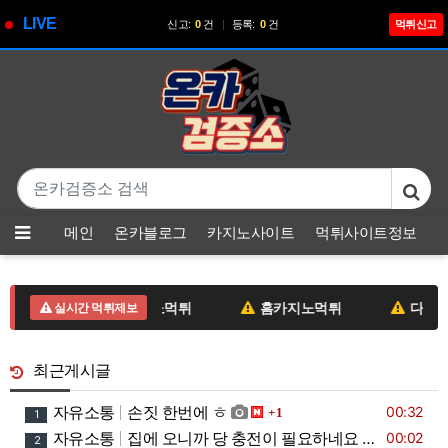
LIVE
신고:
0
건
|
등록:
0
건
먹튀신고
기
온라인 카지노 먹튀 피해 
본문 바로가기
메뉴
메인
온카블로그
카지노사이트
먹튀사이트정보
온카검증소 - 안전한 카지
질
홈카지노먹튀
홈카지노먹튀
다올 먹튀 다
실시간 먹튀제보
최근게시글
댓글
등록일
자유소통
손짓 한번에 ㅎ
00:32
1
1
등록일
자유소통
집에 오니까 당 충전이 필요하네요 왜이럴까요
00:02
2