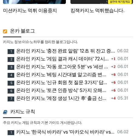
미션카지노 먹튀 이용중지
킹잭카지노 먹튀했습니다.
온카 블로그
카지노 정보·이슈·노하우를 정리한 블로그입니다.
등록일
온라인 카지노 '충전 완료 알림' 12초 뒤 잔고 증발한 회원의 충격적 체험기 — 97.8% 유저가 모르는 입금 확인 메시지 뒤에 숨겨진 5단계 함정
06.02
1
댓글
등록일
온라인 카지노 '게임 결과 캐시 데이터' 72시간 vs 즉시 삭제 — 95.4% 유저가 모르는 결과 저장 방식별 먹튀 확률의 충격적 차이
06.01
1
2
댓글
등록일
온라인 카지노 '자동 로그아웃 5분' vs '세션 유지 6시간', 어느 쪽이 더 안전할까? — 95.8% 유저가 모르는 세션 타이밍 조작의 충격적 진실
06.01
2
3
댓글
등록일
온라인 카지노 '베팅 시간대별 알고리즘 변화' 20년 변천사 — 새벽 3시 vs 오후 2시 vs 밤 11시, 시간대별 먹튀 확률이 87.3% 달라진 충격적 진화
06.01
6
4
댓글
등록일
온라인 카지노 '신규 회원 첫 질문 3가지' 답변 패턴으로 먹튀 사이트 90% 구분하는 검증소장 노하우
06.01
6
5
댓글
등록일
온라인 카지노 '토큰 인증 방식' 5가지 오해와 진실 — 97.2% 유저가 착각하는 보안 토큰 시스템의 숨겨진 함정
06.01
6
6
댓글
등록일
온라인 카지노 '계정 생성 1시간 후' 출금 신청한 초보의 충격적 실화 — 97.8% 유저가 놓치는 가입 직후 대기 시간의 숨겨진 함정
05.31
4
7
카지노 규칙
주요 카지노 게임 규칙과 기본 가이드 게시판입니다.
등록일
카지노 '한국식 바카라' vs '마카오식 바카라' vs '유럽식 바카라' 헷갈린 5가지 치명적 착각: 같은 바카라인데 스퀴즈 방식과 베팅 룰이 완전히 다른 숨겨진 진실
06.02
1