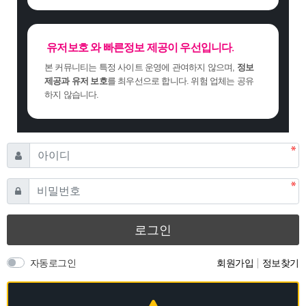
유저보호 와 빠른정보 제공이 우선입니다.
본 커뮤니티는 특정 사이트 운영에 관여하지 않으며,
정보
제공과 유저 보호
를 최우선으로 합니다. 위험 업체는 공유
하지 않습니다.
필수
아이디
필수
비밀번호
로그인
자동로그인
회원가입
정보찾기