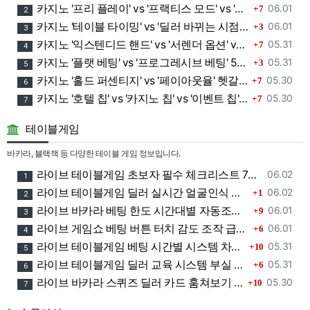
댓글
등록일
카지노 '프리 플레이' vs '프랙티스 모드' vs '데모 게임' 헷갈린 5가지 치명적 착각: 같은 무료 체험인 줄 알았다가 실제 배팅 규칙과 승률이 완전히 다른 숨겨진 진실
06.01
7
2
댓글
등록일
카지노 '테이블 타이밍' vs '딜러 바뀌는 시점' vs '세션 종료 시그널' 헷갈린 5가지 치명적 착각: 같은 게임 중단인 줄 알았는데 배팅 손실과 룰 적용이 완전히 다른 숨겨진 진실
06.01
3
3
댓글
등록일
카지노 '익스텐디드 핸드' vs '서렌더 옵션' vs '액션 대기' 헷갈린 5가지 치명적 착각: 같은 게임 중단인 줄 알았다가 규칙별로 완전히 다른 손실 보상과 베팅 유효성
05.31
7
4
댓글
등록일
카지노 '플랫 베팅' vs '프로그레시브 베팅' 5가지 치명적 착각: 같은 자금으로도 결과가 180도 달라지는 배팅법의 숨겨진 진실
05.31
3
5
댓글
등록일
카지노 '홀드 퍼센티지' vs '페이아웃율' 헷갈린 5가지 치명적 착각: 같은 96%라도 실제 수익률이 완전히 다른 숨겨진 진실
05.30
7
6
댓글
등록일
카지노 '호텔 칩' vs '카지노 칩' vs '이벤트 칩' 5가지 치명적 착각: 같은 10만원짜리라도 사용처와 환전 규정이 완전히 다른 숨겨진 진실
05.30
7
7
테이블게임
바카라, 블랙잭 등 다양한 테이블 게임 정보입니다.
등록일
라이브 테이블게임 초보자 필수 체크리스트 7가지 - 첫 베팅 전 꼭 확인해야 할 기본 설정과 안전 장치
06.02
1
댓글
등록일
라이브 테이블게임 딜러 실시간 얼굴인식 시스템 도입 논란 - 감정분석 AI로 플레이어 베팅 패턴 추적하는 신종 개인정보 침해 실태
06.02
1
2
댓글
등록일
라이브 바카라 베팅 한도 시간대별 자동조정 시스템 추적 - 새벽 4시와 오후 2시 1억 한도가 100만원으로 급락하는 신종 조작 패턴
06.01
9
3
댓글
등록일
라이브 게임쇼 베팅 버튼 터치 감도 조작 급증 - 멀티플라이어 터치 순간 반응 불가능하게 만드는 신종 모바일 베팅 사기 실태
06.01
6
4
댓글
등록일
라이브 테이블게임 베팅 시간별 시스템 차단 패턴 5가지 - 오전 8시와 밤 11시 고액 베팅 막는 숨겨진 알고리즘 실체
05.31
10
5
댓글
등록일
라이브 테이블게임 딜러 교육 시스템 부실 실태 - 신입 딜러 3일 만에 현장 투입되는 충격적인 업계 관행
05.31
6
6
댓글
등록일
라이브 바카라 스퀴즈 딜러 카드 훔쳐보기 사건 - 0.3초 미리보기로 10억 뜯어간 조직의 충격적 수법
05.30
10
7