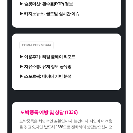
▶
슬롯머신:
환수율(RTP) 정보
▶ 카지노뉴스: 글로벌 실시간 이슈
COMMUNITY & DATA
▶ 이용후기: 리얼 플레이 리포트
▶ 자유소통: 유저 정보 공유망
▶ 스포츠픽: 데이터 기반 분석
도박중독 예방 및 상담 (1336)
도박중독은 치명적인 질환입니다. 본인이나 지인이 어려움
을 겪고 있다면
반드시 1336
으로 전화하여 상담받으십시오.