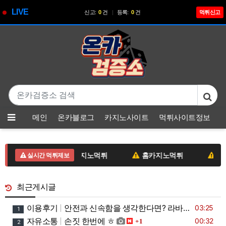
LIVE
신고:
0
건
|
등록:
0
건
먹튀신고
기
온라인 카지노 먹튀 피해 
본문 바로가기
메뉴
메인
온카블로그
카지노사이트
먹튀사이트정보
온카검증소 - 안전한 카지
노악질
홈카지노먹튀
홈카지노먹튀
다올 먹튀
실시간 먹튀제보
최근게시글
등록일
이용후기
안전과 신속함을 생각한다면? 라바카지노!
03:25
1
댓글
등록일
자유소통
손짓 한번에 ㅎ
00:32
1
2