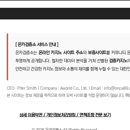
[ 온카검증소 서비스 안내 ]
온카검증소는
온라인 카지노 사이트 주소
와
보증사이트
를 커뮤니티 
투명하게 공개합니다. 철저한 데이터 분석을 거쳐 선별된
검증카지노
안전하고 건강한 카지노 정보와 소통의 재미를 함께 누릴 수 있는 대한
CEO : Piter Smith | Company : Aworld Co., Ltd. | Email :
info@onca89
본 사이트는 정보 제공을 목적으로 하며 도박 사이트를 직접 운영하지 않습니다.
미
상세 이용약관 / 개인정보처리방침 / 면책조항 전문 보기