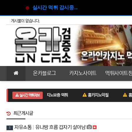
실시간 먹튀 감시중...
상단 네비게이션
온라인 카지노 먹튀 피해 정
본문 바로가기
게시물이 없습니다.
메인 메뉴
온카블로그
카지노사이트
먹튀사이트
온카검증소 - 안전한 카지노
튀
홈카지노보증 먹튀
홈카지노악질
홈카지노먹튀
실시간 먹튀제보
최근게시글
자유소통
유나방 흐름 갑자기 살아남
1