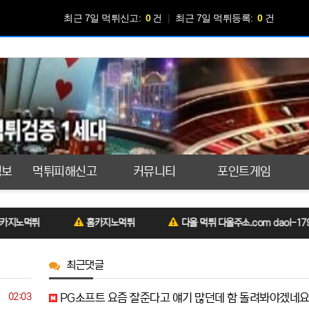
최근 7일 먹튀신고:
0
건
|
최근 7일 먹튀등록:
0
건
보 공유·검증 커뮤니티 온카검
정보
먹튀피해신고
커뮤니티
포인트게임
 보증사이트 및 먹튀 예방
홈카지노먹튀
다올 먹튀 다올주소.com daol-179.com
최근댓글
등록일
02:03
PG소프트 요즘 잘준다고 얘기 많던데 함 돌려봐야겠네