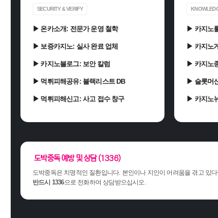
SECURITY & VERIFY
KNOWLEDG
▶ 온카소개: 전문가 운영 철학
▶
카지노룰
▶
보증카지노:
실사 완료 업체
▶
카지노게
▶
카지노블로그:
보안 칼럼
▶
카지노종
▶ 먹튀피해공유: 블랙리스트 DB
▶
슬롯머신
▶ 먹튀피해신고: 사고 접수 창구
▶ 카지노뉴
도박중독 예방 및 상담 (1336)
도박중독은 치명적인 질환입니다. 본인이나 지인이 어려움을 겪고 있
반드시 1336
으로 전화하여 상담받으십시오.