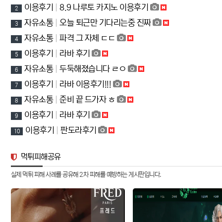
이용후기
8.9 나루토 카지노 이용후기
2
자유소통
오늘 퇴근만 기다리는중 진짜
3
자유소통
파격 그 자체 ㄷㄷ
4
이용후기
라바 후기
5
자유소통
두둑해졌습니다 ㄹㅇ
6
이용후기
라바 이용후기!!!
7
자유소통
준비 끝 드가자 ㅎ
8
이용후기
라바 후기
9
이용후기
판도라후기
10
먹튀피해공유
실제 먹튀 피해 사례를 공유해 2차 피해를 예방하는 게시판입니다.