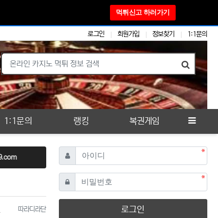
먹튀신고 하러가기
증소
로그인
회원가입
정보찾기
1:1문의
1:1문의
랭킹
복권게임
필수
아이디
코코몽 먹튀사이트 ccm-88.com
필수
비밀번호
등록자
로그인
따라디라단
요