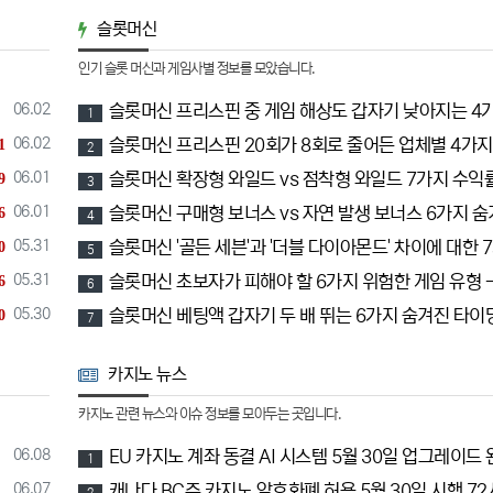
슬롯머신
인기 슬롯 머신과 게임사별 정보를 모았습니다.
등록일
06.02
슬롯머신 프리스핀 중 게임 해상도 갑자기 낮아지는 4가지 기술적 원인 - 검증소장이 추적한 그래픽 품질 하락의 숨겨진 진
1
댓글
등록일
06.02
슬롯머신 프리스핀 20회가 8회로 줄어든 업체별 4가지 차이점 - 검증소장이 목격한 보너스 횟수 조작 의혹과 실제 계산
1
2
댓글
등록일
06.01
슬롯머신 확장형 와일드 vs 점착형 와일드 7가지 수익률 차이 - 검증소장이 목격한 심볼 고정 메커니즘의 충격적 
9
3
댓글
등록일
06.01
슬롯머신 구매형 보너스 vs 자연 발생 보너스 6가지 숨겨진 논란 - 검증소장이 체험한 피처 바이의 충격적 
6
4
댓글
등록일
05.31
슬롯머신 '골든 세븐'과 '더블 다이아몬드' 차이에 대한 7가지 착각 - 검증소장이 밝히는 클래식 슬롯의 숨겨진
0
5
댓글
등록일
05.31
슬롯머신 초보자가 피해야 할 6가지 위험한 게임 유형 - 검증소장이 직접 목격한 신규 플레이어 파산 패턴과 안전한 첫 게임 선택
6
6
댓글
등록일
05.30
슬롯머신 베팅액 갑자기 두 배 뛰는 6가지 숨겨진 타이밍 - 검증소장이 직접 목격한 시스템 조작과 예
0
7
카지노 뉴스
카지노 관련 뉴스와 이슈 정보를 모아두는 곳입니다.
등록일
06.08
EU 카지노 계좌 동결 AI 시스템 5월 30일 업그레이드 완료, 한국 VIP 93% 오탐지 vs 실제 부정행위 2.1% 충격적 데이터로 본 예
1
등록일
06.07
캐나다 BC주 카지노 암호화폐 허용 5월 30일 시행 72시간, '한국 VIP 대탈출' vs '먹튀 천국' 양극 논란 단계별 현장 