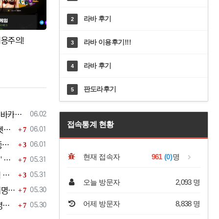
라바 후기
2
이용주의!
라바 이용후기!!!
3
라바 후기
4
판도라후기
5
등록일
06.02
른 숨겨진 진실
접속통계 현황
댓글
등록일
06.01
진실
7
댓글
등록일
06.01
진실
3
댓글
현재 접속자
961
(0)
명
등록일
05.31
효성
7
댓글
등록일
05.31
진실
3
오늘 방문자
2,093 명
댓글
등록일
05.30
진 진실
7
댓글
어제 방문자
8,838 명
등록일
05.30
진실
7