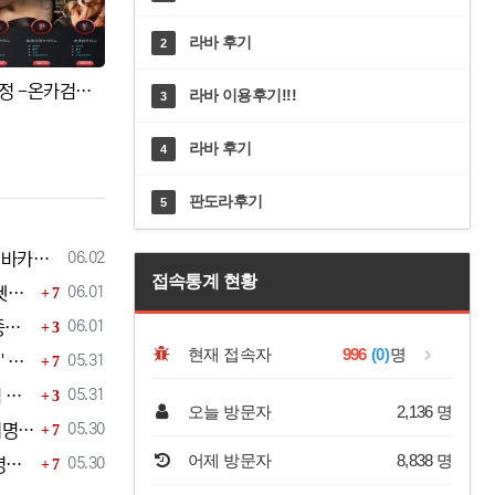
라바 후기
2
카지노플러스 먹튀확정 -온카검증소-
라바 이용후기!!!
3
라바 후기
4
판도라후기
5
등록일
06.02
른 숨겨진 진실
접속통계 현황
댓글
등록일
06.01
진실
7
댓글
등록일
06.01
진실
3
댓글
현재 접속자
996
(0)
명
등록일
05.31
효성
7
댓글
등록일
05.31
진실
3
오늘 방문자
2,136 명
댓글
등록일
05.30
진 진실
7
댓글
어제 방문자
8,838 명
등록일
05.30
진실
7