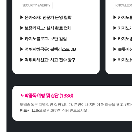
SECURITY & VERIFY
KNOWLEDG
▶ 온카소개: 전문가 운영 철학
▶
카지노룰
▶
보증카지노:
실사 완료 업체
▶
카지노게
▶
카지노블로그:
보안 칼럼
▶
카지노종
▶ 먹튀피해공유: 블랙리스트 DB
▶
슬롯머신
▶ 먹튀피해신고: 사고 접수 창구
▶ 카지노뉴
도박중독 예방 및 상담 (1336)
도박중독은 치명적인 질환입니다. 본인이나 지인이 어려움을 겪고 있
반드시 1336
으로 전화하여 상담받으십시오.