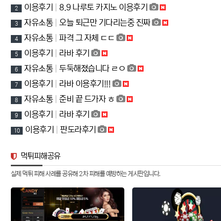
이용후기
8.9 나루토 카지노 이용후기
2
자유소통
오늘 퇴근만 기다리는중 진짜
3
자유소통
파격 그 자체 ㄷㄷ
4
이용후기
라바 후기
5
자유소통
두둑해졌습니다 ㄹㅇ
6
이용후기
라바 이용후기!!!
7
자유소통
준비 끝 드가자 ㅎ
8
이용후기
라바 후기
9
이용후기
판도라후기
10
먹튀피해공유
실제 먹튀 피해 사례를 공유해 2차 피해를 예방하는 게시판입니다.