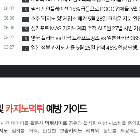
2
등록일
06.07
필리핀 인플레이션 15% 급등으로 POGO 업체들 5월 29일 인건비 대폭발, '한국 유저 서비스비 무관' vs '먹튀 위험 급상승' 양극 논리 데이터로 검증
3
등록일
06.06
호주 '카지노 왕' 제임스 패커 5월 28일 크라운 지분 완전 매각 vs '전략적 재편' 업계 해석 양극화, 베테랑이 데이터로 팩트체크해봤
4
등록일
06.06
싱가포르 MAS 카지노 계좌 추적 AI 5월 27일 시범 가동 24시간, '한국 VIP 타겟팅' vs '무작위 검사' 커뮤니티 양분된 의견 직접 검증해
5
등록일
03.27
영국 플러터 vs 미국 드래프트킹스 vs 일본 바카라365 라이센스 신뢰도 직접 가입 체험 비교, 5월 26일 동시 검증 결과 충격적
6
등록일
03.27
일본 정부 카지노 세율 5월 25일 전격 45% 인상 단행, 커뮤니티 떠도는 '한국 유저 무관하다' 주장 vs 충격적인 실제 데이터 대조
7
및
카지노먹튀
예방 가이드
실시간 데이터를 활용한
먹튀사이트
공유와 철저한 예방 시스템을 운영합
지노
절차를 거쳐, 안전한
보증카지노
리뷰와 정보를 제공하는