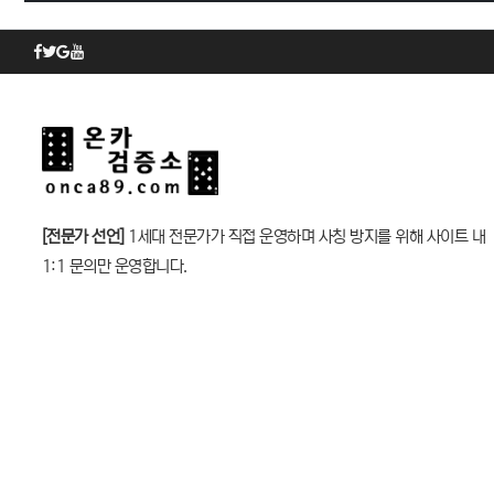
[전문가 선언]
1세대 전문가가 직접 운영하며 사칭 방지를 위해 사이트 내
1:1 문의만 운영합니다.