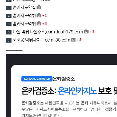
2
홈카지노악질
3
댓글
홈카지노먹튀
1
4
댓글
홈카지노먹튀
3
5
댓글
다올 먹튀 다올주소.com daol-179.com
2
6
댓글
코코몽 먹튀사이트 ccm-88.com
5
7
온카검증소
KOREA NO.1 TRUSTED
온카검증소:
온라인카지노
보호 
온카검증소
는 대한민국을 대표하는
온카
커뮤니티로서, 
수많은
카지노사이트주소
를 분석하고 엄격한
검증카
카지노커뮤니티
입니다.