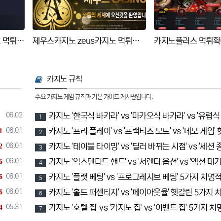
천왕카지노 먹튀 천왕카지노 먹튀 사이트 등록 되었습니다.
제우스카지노 zeus카지노 먹튀사이트 이용금지
카지노 규칙
주요 카지노 게임 규칙과 기본 가이드 게시판입니다.
등록일
06.02
카지노 '한국식 바카라' vs '마카오식 바카라' vs '유럽식 바카라' 헷갈린 5가지 치명적 착각: 같은 바카라인데 스퀴즈 방식과 베팅 룰이 완전히 다
1
댓글
등록일
06.01
카지노 '프리 플레이' vs '프랙티스 모드' vs '데모 게임' 헷갈린 5가지 치명적 착각: 같은 무료 체험인 줄 알았다가 실제 배팅 규칙과 승률이 완전히 다른 숨겨진 
1
2
댓글
등록일
06.01
카지노 '테이블 타이밍' vs '딜러 바뀌는 시점' vs '세션 종료 시그널' 헷갈린 5가지 치명적 착각: 같은 게임 중단인 줄 알았는데 배팅 손실과 룰 적용이 완전히 다른 숨겨진 
2
3
댓글
등록일
06.01
카지노 '익스텐디드 핸드' vs '서렌더 옵션' vs '액션 대기' 헷갈린 5가지 치명적 착각: 같은 게임 중단인 줄 알았다가 규칙별로 완전히 다른 손실 보상과 베팅 유
6
4
댓글
등록일
06.01
카지노 '플랫 베팅' vs '프로그레시브 베팅' 5가지 치명적 착각: 같은 자금으로도 결과가 180도 달라지는 배팅법의 숨겨진 
6
5
댓글
등록일
06.01
카지노 '홀드 퍼센티지' vs '페이아웃율' 헷갈린 5가지 치명적 착각: 같은 96%라도 실제 수익률이 완전히 다른 숨겨
6
6
댓글
등록일
05.31
카지노 '호텔 칩' vs '카지노 칩' vs '이벤트 칩' 5가지 치명적 착각: 같은 10만원짜리라도 사용처와 환전 규정이 완전히 다른 숨겨진 
4
7