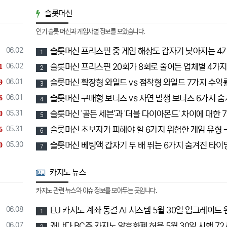
슬롯머신
인기 슬롯 머신과 게임사별 정보를 모았습니다.
등록일
06.02
슬롯머신 프리스핀 중 게임 해상도 갑자기 낮아지는 4가지 기술적 원인 - 검증소장이 추적한 그래픽 품질 하락의 숨겨진 진
1
댓글
등록일
06.02
슬롯머신 프리스핀 20회가 8회로 줄어든 업체별 4가지 차이점 - 검증소장이 목격한 보너스 횟수 조작 의혹과 실제 계산
1
2
댓글
등록일
06.01
슬롯머신 확장형 와일드 vs 점착형 와일드 7가지 수익률 차이 - 검증소장이 목격한 심볼 고정 메커니즘의 충격적 
9
3
댓글
등록일
06.01
슬롯머신 구매형 보너스 vs 자연 발생 보너스 6가지 숨겨진 논란 - 검증소장이 체험한 피처 바이의 충격적 
6
4
댓글
등록일
05.31
슬롯머신 '골든 세븐'과 '더블 다이아몬드' 차이에 대한 7가지 착각 - 검증소장이 밝히는 클래식 슬롯의 숨겨진
0
5
댓글
등록일
05.31
슬롯머신 초보자가 피해야 할 6가지 위험한 게임 유형 - 검증소장이 직접 목격한 신규 플레이어 파산 패턴과 안전한 첫 게임 선택
6
6
댓글
등록일
05.30
슬롯머신 베팅액 갑자기 두 배 뛰는 6가지 숨겨진 타이밍 - 검증소장이 직접 목격한 시스템 조작과 예
0
7
카지노 뉴스
카지노 관련 뉴스와 이슈 정보를 모아두는 곳입니다.
등록일
06.08
EU 카지노 계좌 동결 AI 시스템 5월 30일 업그레이드 완료, 한국 VIP 93% 오탐지 vs 실제 부정행위 2.1% 충격적 데이터로 본 예
1
등록일
06.07
캐나다 BC주 카지노 암호화폐 허용 5월 30일 시행 72시간, '한국 VIP 대탈출' vs '먹튀 천국' 양극 논란 단계별 현장 