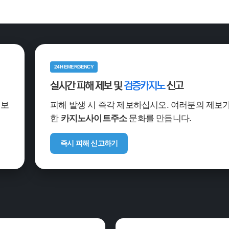
24H EMERGENCY
실시간 피해 제보 및
검증카지노
신고
보
피해 발생 시 즉각 제보하십시오. 여러분의 제보
한
카지노사이트주소
문화를 만듭니다.
즉시 피해 신고하기