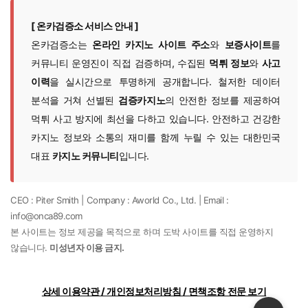
[ 온카검증소 서비스 안내 ]
온카검증소는
온라인 카지노 사이트 주소
와
보증사이트
를
커뮤니티 운영진이 직접 검증하며, 수집된
먹튀 정보
와
사고
이력
을 실시간으로 투명하게 공개합니다. 철저한 데이터
분석을 거쳐 선별된
검증카지노
의 안전한 정보를 제공하여
먹튀 사고 방지에 최선을 다하고 있습니다. 안전하고 건강한
카지노 정보와 소통의 재미를 함께 누릴 수 있는 대한민국
대표
카지노 커뮤니티
입니다.
CEO : Piter Smith | Company : Aworld Co., Ltd. | Email :
info@onca89.com
본 사이트는 정보 제공을 목적으로 하며 도박 사이트를 직접 운영하지
않습니다.
미성년자 이용 금지.
상세 이용약관 / 개인정보처리방침 / 면책조항 전문 보기