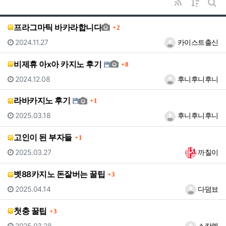
RSS
조회순
게시
댓글
프라그마틱 바카라합니다
2
등록일
등록자
2024.11.27
카이스트출신
댓글
비제휴 아x아 카지노 후기
8
등록일
등록자
2024.12.08
후니후니후니
댓글
라바카지노 후기
1
등록일
등록자
2025.03.18
후니후니후니
댓글
고인이 된 부자들
1
등록일
등록자
2025.03.27
까칠이
댓글
벳88카지노 돈잘버는 꿀팁
3
등록일
등록자
2025.04.14
다덤뵤
댓글
첫충 꿀팁
3
등록일
등록자
2025.03.28
스칼렛