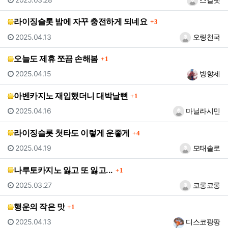
댓글
라이징슬롯 밤에 자꾸 충전하게 되네요
3
등록일
등록자
2025.04.13
오링천국
댓글
오늘도 제휴 쪼끔 손해봄
1
등록일
등록자
2025.04.15
방향제
댓글
아벤카지노 재입했더니 대박날뻔
1
등록일
등록자
2025.04.16
마닐라시민
댓글
라이징슬롯 첫타도 이렇게 운좋게
4
등록일
등록자
2025.04.19
모태솔로
댓글
나루토카지노 잃고 또 잃고...
1
등록일
등록자
2025.03.27
코롱코롱
댓글
행운의 작은 맛
1
등록일
등록자
2025.04.13
디스코팡팡