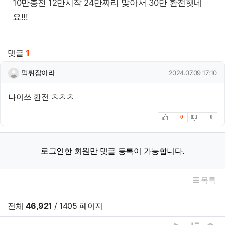
10만충전 12만시작 24만짜리 맞아서 30만 환전햇네
요!!!
관련자료
댓글
1
먹튀잡아라님의 댓글
작성일
먹튀잡아라
2024.07.09 17:10
나이쓰 환전 ㅊㅊㅊ
추천
비추천
0
0
로그인한 회원만 댓글 등록이 가능합니다.
목록
전체
46,921
/ 1405 페이지