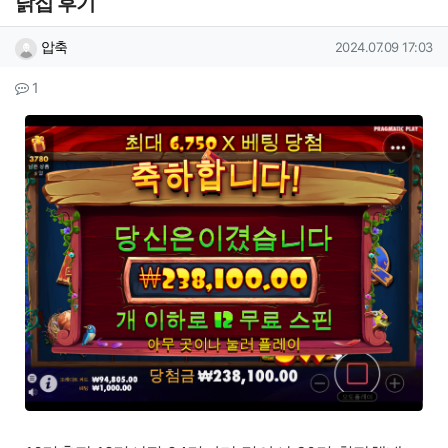
닭집 후기
작성자 정보
작성
작성일
압축
2024.07.09 17:03
컨텐츠 정보
댓글
1
본문