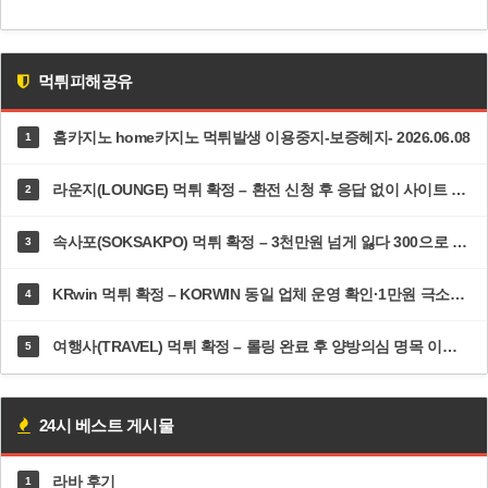
먹튀피해공유
홈카지노 home카지노 먹튀발생 이용중지-보증헤지- 2026.06.08
1
라운지(LOUNGE) 먹튀 확정 – 환전 신청 후 응답 없이 사이트 접속 차단·고객센터 두절 | dp-ys.com
2
속사포(SOKSAKPO) 먹튀 확정 – 3천만원 넘게 잃다 300으로 5100 만든 순간 즉시 차단·총판까지 한패 | 속사포주소.com
3
KRwin 먹튀 확정 – KORWIN 동일 업체 운영 확인·1만원 극소액도 환전 거부 | 12krwin.com
4
여행사(TRAVEL) 먹튀 확정 – 롤링 완료 후 양방의심 명목 이틀 방치·추가 롤링 300% 강요 | dal82.com
5
24시 베스트 게시물
라바 후기
1