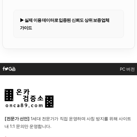
▶ 실제 이용 데이터로 입증된 신뢰도 상위 보증업체
가이드
PC 버전
[전문가 선언]
1세대 전문가가 직접 운영하며 사칭 방지를 위해 사이트
내 1:1 문의만 운영합니다.