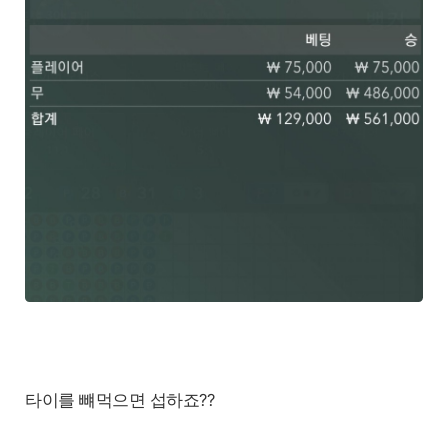
타이를 뺴먹으면 섭하죠??