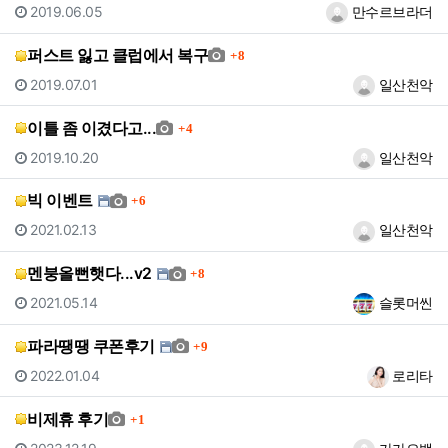
등록일
등록자
2019.06.05
만수르브라더
댓글
퍼스트 잃고 클럽에서 복구
8
등록일
등록자
2019.07.01
일산천악
댓글
이틀 좀 이겼다고...
4
등록일
등록자
2019.10.20
일산천악
댓글
빅 이벤트
6
등록일
등록자
2021.02.13
일산천악
댓글
멘붕올뻔햇다...v2
8
등록일
등록자
2021.05.14
슬롯머씬
댓글
파라땡땡 쿠폰후기
9
등록일
등록자
2022.01.04
로리타
댓글
비제휴 후기
1
등록일
등록자