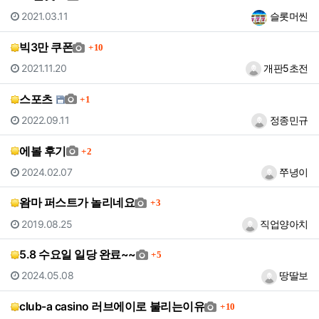
등록일
등록자
2021.03.11
슬롯머씬
댓글
빅3만 쿠폰
10
등록일
등록자
2021.11.20
개판5초전
댓글
스포츠
1
등록일
등록자
2022.09.11
정종민규
댓글
에볼 후기
2
등록일
등록자
2024.02.07
쭈녕이
댓글
왐마 퍼스트가 놀리네요
3
등록일
등록자
2019.08.25
직업양아치
댓글
5.8 수요일 일당 완료~~
5
등록일
등록자
2024.05.08
땅딸보
댓글
club-a casino 러브에이로 불리는이유
10