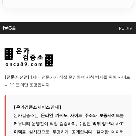
PC 버전
[전문가 선언]
1세대 전문가가 직접 운영하며 사칭 방지를 위해 사이트
내 1:1 문의만 운영합니다.
[ 온카검증소 서비스 안내 ]
온카검증소는
온라인 카지노 사이트 주소
와
보증사이트
를
커뮤니티 운영진이 직접 검증하며, 수집된
먹튀 정보
와
사고
이력
을 실시간으로 투명하게 공개합니다. 철저한 데이터