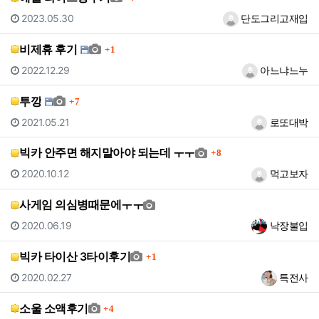
등록일
등록자
2023.05.30
단도그리고재입
댓글
비제휴 후기
1
등록일
등록자
2022.12.29
아느냐느누
댓글
투깡
7
등록일
등록자
2021.05.21
로또대박
댓글
빅카 안주면 해지말아야 되는데 ㅜㅜ
8
등록일
등록자
2020.10.12
먹고보자
사게임 의심병때문에ㅜㅜ
등록일
등록자
2020.06.19
낙장불입
댓글
빅카 타이산 3타이후기
1
등록일
등록자
2020.02.27
특전사
댓글
소울 소액후기
4