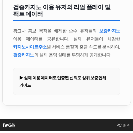
검증카지노 이용 유저의 리얼 플레이 및
팩트 데이터
광고나 홍보 목적을 배제한 순수 유저들의
보증카지노
이용 데이터를 공유합니다. 실제 유저들이 체감한
카지노사이트주소
별 서비스 품질과 출금 속도를 분석하여,
검증카지노
의 실제 운영 실태를 투명하게 공개합니다.
▶ 실제 이용 데이터로 입증된 신뢰도 상위 보증업체
가이드
PC 버전