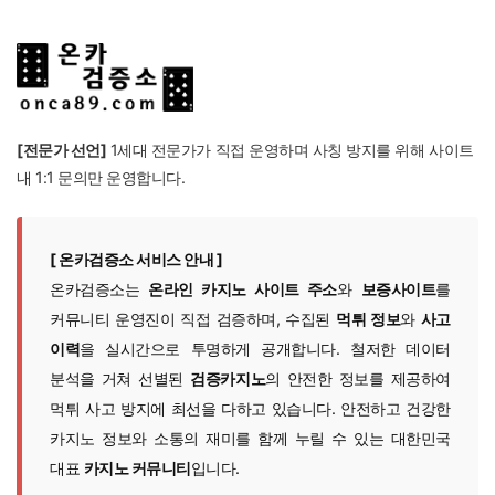
[전문가 선언]
1세대 전문가가 직접 운영하며 사칭 방지를 위해 사이트
내 1:1 문의만 운영합니다.
[ 온카검증소 서비스 안내 ]
온카검증소는
온라인 카지노 사이트 주소
와
보증사이트
를
커뮤니티 운영진이 직접 검증하며, 수집된
먹튀 정보
와
사고
이력
을 실시간으로 투명하게 공개합니다. 철저한 데이터
분석을 거쳐 선별된
검증카지노
의 안전한 정보를 제공하여
먹튀 사고 방지에 최선을 다하고 있습니다. 안전하고 건강한
카지노 정보와 소통의 재미를 함께 누릴 수 있는 대한민국
대표
카지노 커뮤니티
입니다.