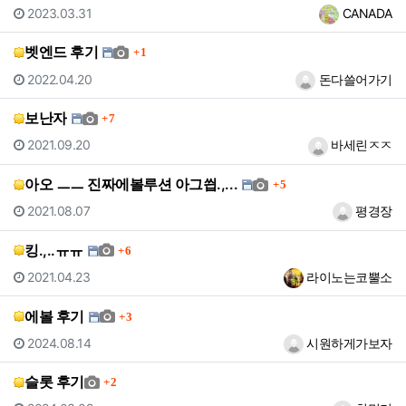
등록일
등록자
2023.03.31
CANADA
댓글
벳엔드 후기
1
등록일
등록자
2022.04.20
돈다쓸어가기
댓글
보난자
7
등록일
등록자
2021.09.20
바세린ㅈㅈ
댓글
아오 ㅡㅡ 진짜에볼루션 아그씝.,...
5
등록일
등록자
2021.08.07
평경장
댓글
킹.,..ㅠㅠ
6
등록일
등록자
2021.04.23
라이노는코뿔소
댓글
에볼 후기
3
등록일
등록자
2024.08.14
시원하게가보자
댓글
슬롯 후기
2