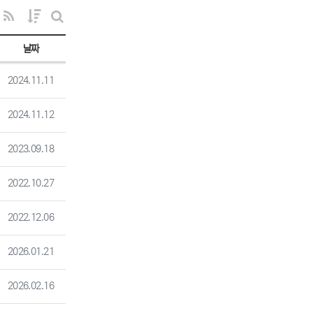
RSS
조회순 정렬
게시판 검색
날짜
등록일
2024.11.11
등록일
2024.11.12
등록일
2023.09.18
등록일
2022.10.27
등록일
2022.12.06
등록일
2026.01.21
등록일
2026.02.16