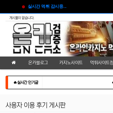
실시간 먹튀 감시중...
상단 네비게이션
본문 바로가기
게시물이 없습니다.
메인 메뉴
온카블로그
카지노사이트
먹튀사이트
🔥
실시간 인기글
🔥
판도라카
사용자 이용 후기 게시판