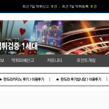
최근 7일 먹튀신고:
0
건
|
최근 7일 먹튀등록:
0
건
정보
먹튀피해신고
커뮤니티
포인트게임
|
|
지노 후기 > 이용후기
🔥
판도라 후기입니댱 > 이용후기
🔥
바다