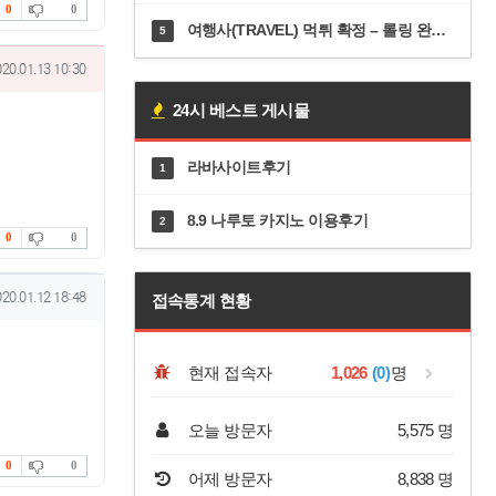
추천
비추천
0
0
여행사(TRAVEL) 먹튀 확정 – 롤링 완료 후 양방의심 명목 이틀 방치·추가 롤링 300% 강요 | dal82.com
5
성일
20.01.13 10:30
24시 베스트 게시물
라바사이트후기
1
8.9 나루토 카지노 이용후기
2
추천
비추천
0
0
성일
20.01.12 18:48
접속통계 현황
현재 접속자
1,026
(0)
명
오늘 방문자
5,575 명
추천
비추천
0
0
어제 방문자
8,838 명