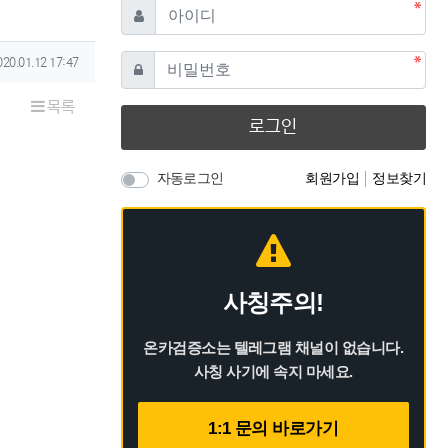
필수
아이디
작성일
필수
비밀번호
020.01.12 17:47
목록
로그인
자동로그인
회원가입
정보찾기
사칭주의!
온카검증소는 텔레그램 채널이 없습니다.
사칭 사기에 속지 마세요.
1:1 문의 바로가기