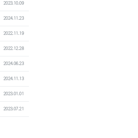
등록일
2023.10.09
등록일
2024.11.23
등록일
2022.11.19
등록일
2022.12.28
등록일
2024.06.23
등록일
2024.11.13
등록일
2023.01.01
등록일
2023.07.21
t)