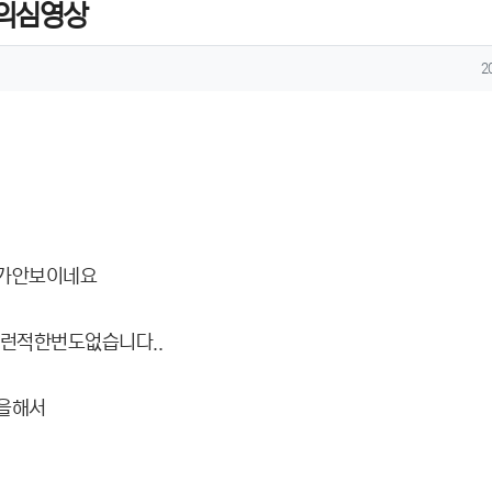
작의심영상
2
러가안보이네요
런적한번도없습니다..
을해서