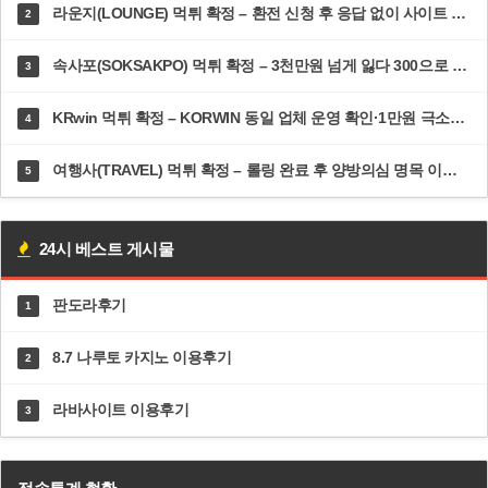
라운지(LOUNGE) 먹튀 확정 – 환전 신청 후 응답 없이 사이트 접속 차단·고객센터 두절 | dp-ys.com
2
속사포(SOKSAKPO) 먹튀 확정 – 3천만원 넘게 잃다 300으로 5100 만든 순간 즉시 차단·총판까지 한패 | 속사포주소.com
3
KRwin 먹튀 확정 – KORWIN 동일 업체 운영 확인·1만원 극소액도 환전 거부 | 12krwin.com
4
여행사(TRAVEL) 먹튀 확정 – 롤링 완료 후 양방의심 명목 이틀 방치·추가 롤링 300% 강요 | dal82.com
5
24시 베스트 게시물
판도라후기
1
8.7 나루토 카지노 이용후기
2
라바사이트 이용후기
3