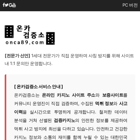
PC 버전
[전문가 선언]
1세대 전문가가 직접 운영하며 사칭 방지를 위해 사이트
내 1:1 문의만 운영합니다.
[ 온카검증소 서비스 안내 ]
온카검증소는
온라인 카지노 사이트 주소
와
보증사이트
를
커뮤니티 운영진이 직접 검증하며, 수집된
먹튀 정보
와
사고
이력
을 실시간으로 투명하게 공개합니다. 철저한 데이터
분석을 거쳐 선별된
검증카지노
의 안전한 정보를 제공하여
먹튀 사고 방지에 최선을 다하고 있습니다. 안전하고 건강한
카지노 정보와 소통의 재미를 함께 누릴 수 있는 대한민국