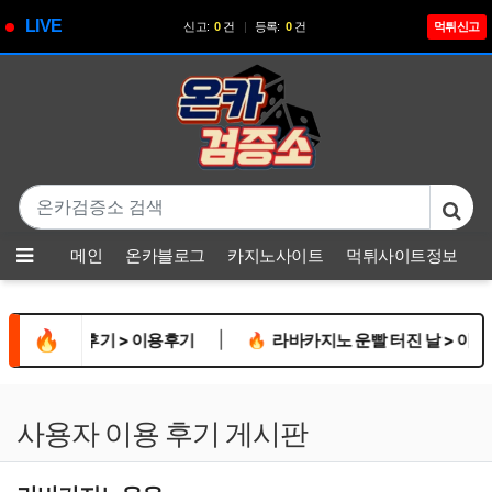
LIVE
신고:
0
건
|
등록:
0
건
먹튀신고
기
본문 바로가기
메뉴
메인
온카블로그
카지노사이트
먹튀사이트정보
🔥
|
🔥
에볼 후기 > 이용후기
🔥
라바카지노 운빨 터진 날 > 이용후
사용자 이용 후기 게시판