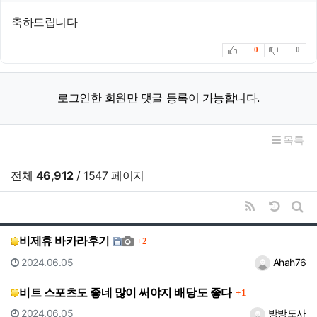
축하드립니다
추천
비추천
0
0
로그인한 회원만 댓글 등록이 가능합니다.
목록
전체
46,912
/ 1547 페이지
RSS
날짜순
게시
댓글
비제휴 바카라후기
2
등록일
등록자
2024.06.05
Ahah76
댓글
비트 스포츠도 좋네 많이 써야지 배당도 좋다
1
등록일
등록자
2024.06.05
방방도사