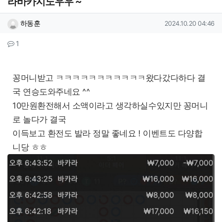
라바카지노우우 ~
작성자 정보
작성
작성일
하동훈
2024.10.20 04:46
컨텐츠 정보
댓글
1
본문
꽁머니받고 ㅋㅋㅋㅋㅋㅋㅋㅋㅋㅋㅋ왔다갔다하다 결
국 연승도와주네요 ^^
10만원환전해서 소액이라고 생각하실수있지만 꽁머니
로 놀다가 결국
이득보고 환전도 발라 정말 좋네요 ! 이벤트도 다양합
니당 ㅎㅎ