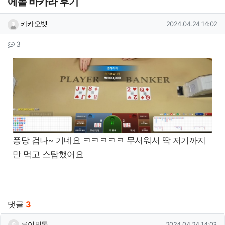
에볼 바카라 후기
작성자 정보
작성
작성일
카카오뱃
2024.04.24 14:02
컨텐츠 정보
댓글
3
본문
퐁당 겁나~ 기네요 ㅋㅋㅋㅋㅋ 무서워서 딱 저기까지
만 먹고 스탑했어요
관련자료
댓글
3
루이뷔통님의 댓글
작성일
루이뷔통
2024.04.24 14:03