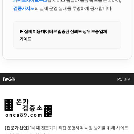
카지노사이트주소
별 서비스 품질과 출금 속도를 분석하여,
검증카지노
의 실제 운영 실태를 투명하게 공개합니다.
▶ 실제 이용 데이터로 입증된 신뢰도 상위 보증업체
가이드
PC 버전
[전문가 선언]
1세대 전문가가 직접 운영하며 사칭 방지를 위해 사이트