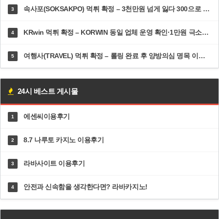
속사포(SOKSAKPO) 먹튀 확정 – 3천만원 넘게 잃다 300으로 5100 만든 순간 즉시 차단·총판까지 한패 | 속사포주소.com
3
KRwin 먹튀 확정 – KORWIN 동일 업체 운영 확인·1만원 극소액도 환전 거부 | 12krwin.com
4
여행사(TRAVEL) 먹튀 확정 – 롤링 완료 후 양방의심 명목 이틀 방치·추가 롤링 300% 강요 | dal82.com
5
24시 베스트 게시물
에센씨이용후기
1
8.7 나루토 카지노 이용후기
2
라바사이트 이용후기
3
안전과 신속함을 생각한다면? 라바카지노!
4