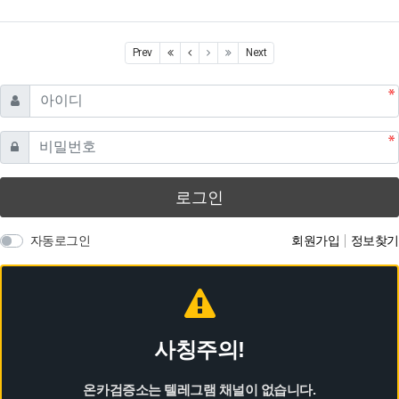
(first)
(previous)
Prev
Next
필수
아이디
필수
비밀번호
로그인
자동로그인
회원가입
정보찾기
사칭주의!
온카검증소는 텔레그램 채널이 없습니다.