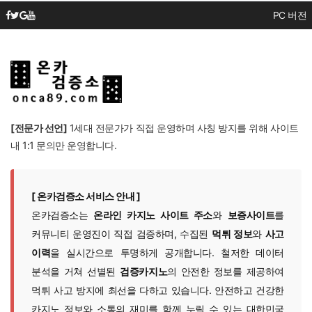
PC 버전
[전문가 선언]
1세대 전문가가 직접 운영하며 사칭 방지를 위해 사이트
내 1:1 문의만 운영합니다.
[ 온카검증소 서비스 안내 ]
온카검증소는
온라인 카지노 사이트 주소
와
보증사이트
를
커뮤니티 운영진이 직접 검증하며, 수집된
먹튀 정보
와
사고
이력
을 실시간으로 투명하게 공개합니다. 철저한 데이터
분석을 거쳐 선별된
검증카지노
의 안전한 정보를 제공하여
먹튀 사고 방지에 최선을 다하고 있습니다. 안전하고 건강한
카지노 정보와 소통의 재미를 함께 누릴 수 있는 대한민국