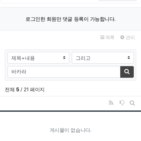
로그인한 회원만 댓글 등록이 가능합니다.
목록
관리
검색대상
검색어
검색하
전체
5
/ 21 페이지
RSS
비추천
게시
게시물이 없습니다.