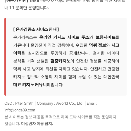
[전문가 선언]
1세대 전문가가 직접 운영하며 사칭 방지를 위해 사이트
내 1:1 문의만 운영합니다.
[ 온카검증소 서비스 안내 ]
온카검증소는
온라인 카지노 사이트 주소
와
보증사이트
를
커뮤니티 운영진이 직접 검증하며, 수집된
먹튀 정보
와
사고
이력
을 실시간으로 투명하게 공개합니다. 철저한 데이터
분석을 거쳐 선별된
검증카지노
의 안전한 정보를 제공하여
먹튀 사고 방지에 최선을 다하고 있습니다. 안전하고 건강한
카지노 정보와 소통의 재미를 함께 누릴 수 있는 대한민국
대표
카지노 커뮤니티
입니다.
CEO : Piter Smith | Company : Aworld Co., Ltd. | Email :
info@onca89.com
본 사이트는 정보 제공을 목적으로 하며 도박 사이트를 직접 운영하지
않습니다.
미성년자 이용 금지.