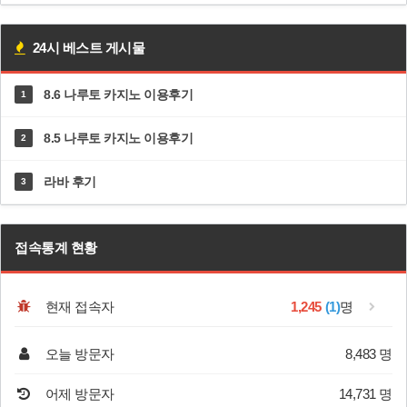
24시 베스트 게시물
8.6 나루토 카지노 이용후기
1
8.5 나루토 카지노 이용후기
2
라바 후기
3
접속통계 현황
현재 접속자
1,245
(1)
명
오늘 방문자
8,483 명
어제 방문자
14,731 명