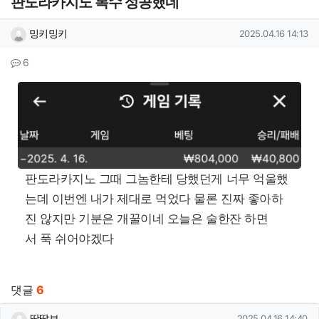
판도라카지노 복수 성공했네
작성자 정보
작성
작성일
밍키밍키
2025.04.16 14:13
컨텐츠 정보
댓글
6
본문
판도라카지노 그때 그놈한테 당했던게 너무 억울했
는데 이번엔 내가 제대로 먹었다 물론 진짜 좋아하
진 않지만 기분은 개꿀이네 오늘은 술한잔 하면
서 푹 쉬어야겠다
관련자료
댓글
6
땅딸보님의 댓글
작성일
땅딸보
2025.04.16 14:40