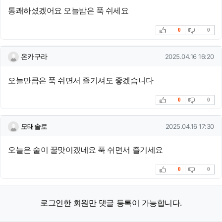
통쾌하셨겠어요 오늘밤은 푹 쉬세요
추천
비추천
0
0
온카구라님의 댓글
작성일
온카구라
2025.04.16 16:20
오늘만큼은 푹 쉬면서 즐기셔도 좋겠습니다
추천
비추천
0
0
모태솔로님의 댓글
작성일
모태솔로
2025.04.16 17:30
오늘은 술이 꿀맛이겠네요 푹 쉬면서 즐기세요
추천
비추천
0
0
로그인한 회원만 댓글 등록이 가능합니다.