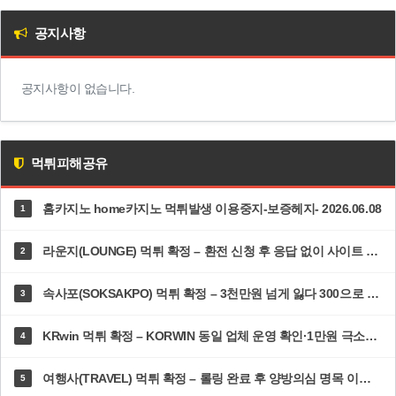
공지사항
공지사항이 없습니다.
먹튀피해공유
홈카지노 home카지노 먹튀발생 이용중지-보증헤지- 2026.06.08
1
라운지(LOUNGE) 먹튀 확정 – 환전 신청 후 응답 없이 사이트 접속 차단·고객센터 두절 | dp-ys.com
2
속사포(SOKSAKPO) 먹튀 확정 – 3천만원 넘게 잃다 300으로 5100 만든 순간 즉시 차단·총판까지 한패 | 속사포주소.com
3
KRwin 먹튀 확정 – KORWIN 동일 업체 운영 확인·1만원 극소액도 환전 거부 | 12krwin.com
4
여행사(TRAVEL) 먹튀 확정 – 롤링 완료 후 양방의심 명목 이틀 방치·추가 롤링 300% 강요 | dal82.com
5