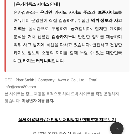
[ 온카검증소 서비스 안내 ]
온카검증소는
온라인 카지노 사이트 주소
와
보증사이트
를
커뮤니티 운영진이 직접 검증하며, 수집된
먹튀 정보
와
사고
이력
을 실시간으로 투명하게 공개합니다. 철저한 데이터
분석을 거쳐 선별된
검증카지노
의 안전한 정보를 제공하여
먹튀 사고 방지에 최선을 다하고 있습니다. 안전하고 건강한
카지노 정보와 소통의 재미를 함께 누릴 수 있는 대한민국
대표
카지노 커뮤니티
입니다.
CEO : Piter Smith | Company : Aworld Co., Ltd. | Email :
info@onca89.com
본 사이트는 정보 제공을 목적으로 하며 도박 사이트를 직접 운영하지
않습니다.
미성년자 이용 금지.
상세 이용약관 / 개인정보처리방침 / 면책조항 전문 보기
© 2026 온카검증소 All Rights Reserved.