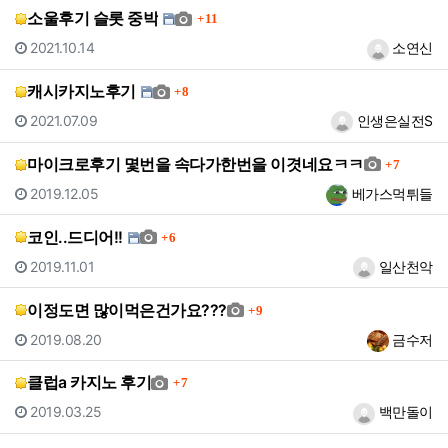
댓글
소울후기 슬롯 중박
11
등록일
등록자
2021.10.14
소연신
댓글
캐시카지노후기
8
등록일
등록자
2021.07.09
인생은실전S
댓글
마이크로후기 몇번을 속다가한번을 이겻네요ㅋㅋ
7
등록일
등록자
2019.12.05
베가스먹튀들
댓글
코인..드디어!!
6
등록일
등록자
2019.11.01
일산천악
댓글
이정도면 많이먹은건가요???
9
등록일
등록자
2019.08.20
금수저
댓글
클럽a 카지노 후기
7
등록일
등록자
2019.03.25
백만돌이