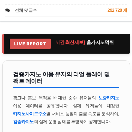
전체 댓글수
292,728 개
노악질
[실시간 최신제보]
홈카지노먹튀
[
LIVE REPORT
검증카지노 이용 유저의 리얼 플레이 및
팩트 데이터
광고나 홍보 목적을 배제한 순수 유저들의
보증카지노
이용 데이터를 공유합니다. 실제 유저들이 체감한
카지노사이트주소
별 서비스 품질과 출금 속도를 분석하여,
검증카지노
의 실제 운영 실태를 투명하게 공개합니다.