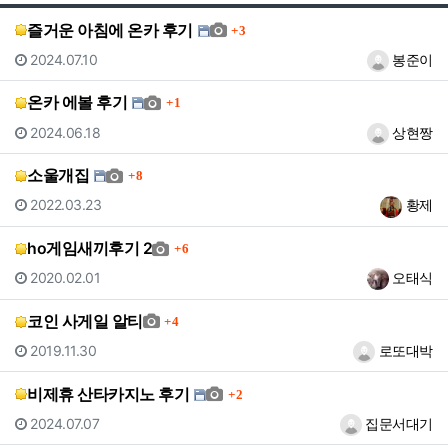
게시
댓글
즐거운 아침에 온카 후기
3
등록일
등록자
2024.07.10
봉준이
댓글
온카 에볼 후기
1
등록일
등록자
2024.06.18
상현짱
댓글
소울개집
8
등록일
등록자
2022.03.23
황제
댓글
ho게임새끼후기 2
6
등록일
등록자
2020.02.01
오태식
댓글
코인 사게일 알티
4
등록일
등록자
2019.11.30
로또대박
댓글
비제휴 산타카지노 후기
2
등록일
등록자
2024.07.07
집문서대기