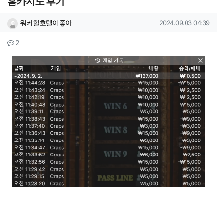
홈카지노 후기
작성자 정보
작성
작성일
워커힐호텔이좋아
2024.09.03 04:39
컨텐츠 정보
댓글
2
본문