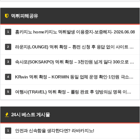
먹튀피해공유
홈카지노 home카지노 먹튀발생 이용중지-보증헤지- 2026.06.08
1
라운지(LOUNGE) 먹튀 확정 – 환전 신청 후 응답 없이 사이트 접속 차단·고객센터 두절 | dp-ys.com
2
속사포(SOKSAKPO) 먹튀 확정 – 3천만원 넘게 잃다 300으로 5100 만든 순간 즉시 차단·총판까지 한패 | 속사포주소.com
3
KRwin 먹튀 확정 – KORWIN 동일 업체 운영 확인·1만원 극소액도 환전 거부 | 12krwin.com
4
여행사(TRAVEL) 먹튀 확정 – 롤링 완료 후 양방의심 명목 이틀 방치·추가 롤링 300% 강요 | dal82.com
5
24시 베스트 게시물
안전과 신속함을 생각한다면? 라바카지노!
1