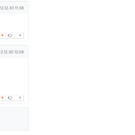
성일
2.12.30 11:38
추천
비추천
0
0
성일
2.12.30 12:08
추천
비추천
0
0