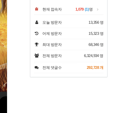
현재 접속자
1,079
(1)
명
오늘 방문자
13,356 명
어제 방문자
15,323 명
최대 방문자
68,346 명
전체 방문자
6,324,934 명
전체 댓글수
292,728 개