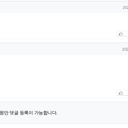
작
202
작
202
원만 댓글 등록이 가능합니다.