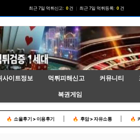
최근 7일 먹튀신고:
0
건
|
최근 7일 먹튀등록:
0
건
튀사이트정보
먹튀피해신고
커뮤니티
복권게임
|
|
후기 > 이용후기
🔥
후암 > 자유소통
🔥
카지노 '베팅