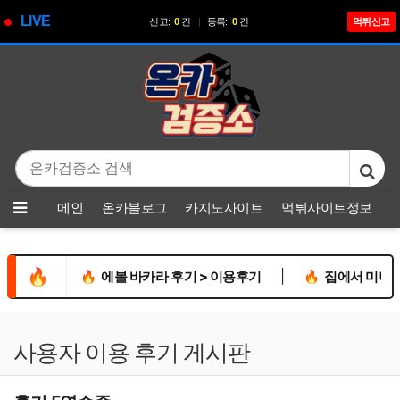
LIVE
신고:
0
건
|
등록:
0
건
먹튀신고
기
본문 바로가기
메뉴
메인
온카블로그
카지노사이트
먹튀사이트정보
🔥
|
|
후기
🔥
에볼 바카라 후기 > 이용후기
🔥
집에서 미니 카지
사용자 이용 후기 게시판