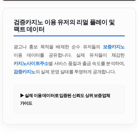
검증카지노 이용 유저의 리얼 플레이 및
팩트 데이터
광고나 홍보 목적을 배제한 순수 유저들의
보증카지노
이용 데이터를 공유합니다. 실제 유저들이 체감한
카지노사이트주소
별 서비스 품질과 출금 속도를 분석하여,
검증카지노
의 실제 운영 실태를 투명하게 공개합니다.
▶ 실제 이용 데이터로 입증된 신뢰도 상위 보증업체
가이드