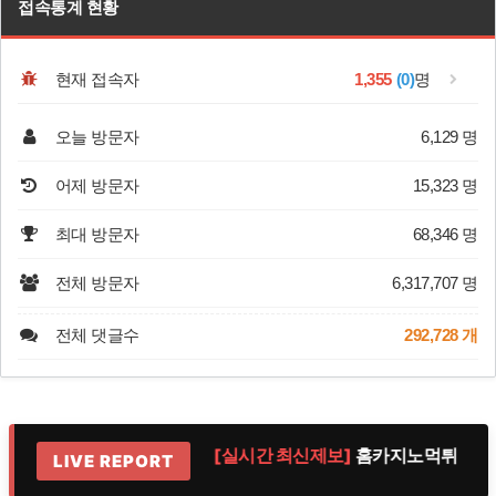
접속통계 현황
현재 접속자
1,355
(0)
명
오늘 방문자
6,129 명
어제 방문자
15,323 명
최대 방문자
68,346 명
전체 방문자
6,317,707 명
전체 댓글수
292,728 개
카지노악질
[실시간 최신제보]
홈카지노먹튀
LIVE REPORT