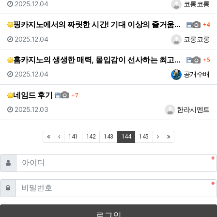
등록일
등록자
2025.12.04
코롱코롱
댓
핑카지노에서의 짜릿한 시간! 기대 이상의 즐거움을 선사…
4
등록일
등록자
2025.12.04
코롱코롱
댓
홈카지노의 생생한 매력, 몰입감이 선사하는 최고의 즐거…
5
등록일
등록자
2025.12.04
공개수배
댓글
네임드 후기
7
등록일
등록자
2025.12.03
한라시멘트
(first)
(previous)
(current)
(next)
(last)
141
142
143
144
145
필수
아이디
필수
비밀번호
로그인