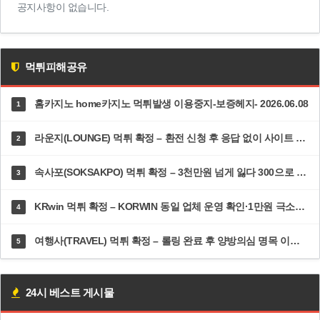
공지사항이 없습니다.
먹튀피해공유
홈카지노 home카지노 먹튀발생 이용중지-보증헤지- 2026.06.08
1
라운지(LOUNGE) 먹튀 확정 – 환전 신청 후 응답 없이 사이트 접속 차단·고객센터 두절 | dp-ys.com
2
속사포(SOKSAKPO) 먹튀 확정 – 3천만원 넘게 잃다 300으로 5100 만든 순간 즉시 차단·총판까지 한패 | 속사포주소.com
3
KRwin 먹튀 확정 – KORWIN 동일 업체 운영 확인·1만원 극소액도 환전 거부 | 12krwin.com
4
여행사(TRAVEL) 먹튀 확정 – 롤링 완료 후 양방의심 명목 이틀 방치·추가 롤링 300% 강요 | dal82.com
5
24시 베스트 게시물