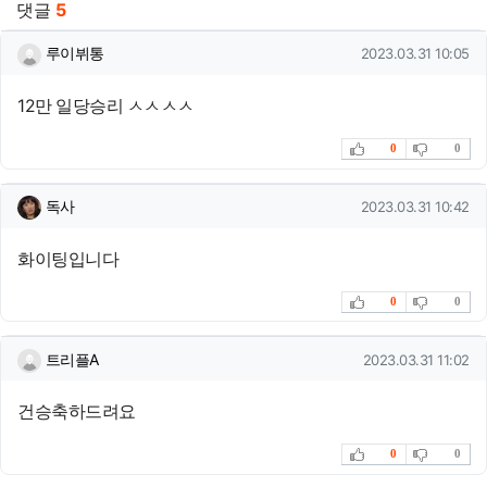
댓글
5
루이뷔통님의 댓글
작성일
루이뷔통
2023.03.31 10:05
12만 일당승리 ㅅㅅㅅㅅ
추천
비추천
0
0
독사님의 댓글
작성일
독사
2023.03.31 10:42
화이팅입니다
추천
비추천
0
0
트리플A님의 댓글
작성일
트리플A
2023.03.31 11:02
건승축하드려요
추천
비추천
0
0