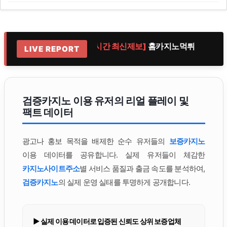
지노악질
[실시간 최신제보]
홈카지노먹튀
[
LIVE REPORT
검증카지노 이용 유저의 리얼 플레이 및
팩트 데이터
광고나 홍보 목적을 배제한 순수 유저들의
보증카지노
이용 데이터를 공유합니다. 실제 유저들이 체감한
카지노사이트주소
별 서비스 품질과 출금 속도를 분석하여,
검증카지노
의 실제 운영 실태를 투명하게 공개합니다.
▶ 실제 이용 데이터로 입증된 신뢰도 상위 보증업체