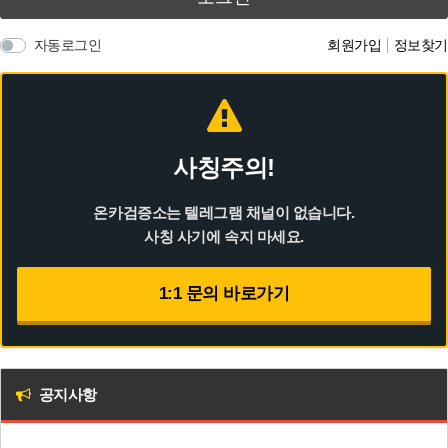
자동로그인
회원가입
정보찾기
사칭주의!
온카검증소는 텔레그램 채널이 없습니다.
사칭 사기에 속지 마세요.
1:1 문의 바로가기
공지사항