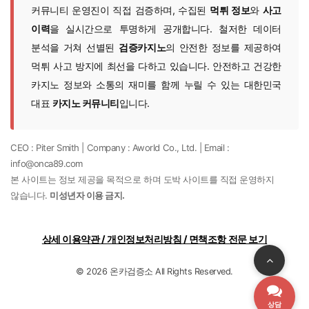
커뮤니티 운영진이 직접 검증하며, 수집된
먹튀 정보
와
사고
이력
을 실시간으로 투명하게 공개합니다. 철저한 데이터
분석을 거쳐 선별된
검증카지노
의 안전한 정보를 제공하여
먹튀 사고 방지에 최선을 다하고 있습니다. 안전하고 건강한
카지노 정보와 소통의 재미를 함께 누릴 수 있는 대한민국
대표
카지노 커뮤니티
입니다.
CEO : Piter Smith | Company : Aworld Co., Ltd. | Email :
info@onca89.com
본 사이트는 정보 제공을 목적으로 하며 도박 사이트를 직접 운영하지
않습니다.
미성년자 이용 금지.
상세 이용약관 / 개인정보처리방침 / 면책조항 전문 보기
© 2026 온카검증소 All Rights Reserved.
상담