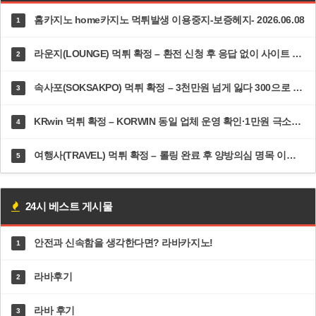
홈카지노 home카지노 먹튀발생 이용중지-보증헤지- 2026.06.08
1
라운지(LOUNGE) 먹튀 확정 – 환전 신청 후 응답 없이 사이트 접속 차단·고객센터 두절 | dp-ys.com
2
속사포(SOKSAKPO) 먹튀 확정 – 3천만원 넘게 잃다 300으로 5100 만든 순간 즉시 차단·총판까지 한패 | 속사포주소.com
3
KRwin 먹튀 확정 – KORWIN 동일 업체 운영 확인·1만원 극소액도 환전 거부 | 12krwin.com
4
여행사(TRAVEL) 먹튀 확정 – 롤링 완료 후 양방의심 명목 이틀 방치·추가 롤링 300% 강요 | dal82.com
5
24시 베스트 게시물
안전과 신속함을 생각한다면? 라바카지노!
1
라바후기
2
라바 후기
3