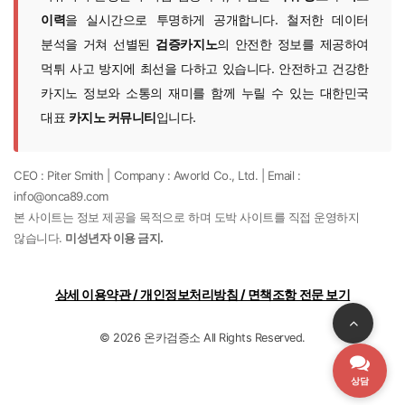
이력
을 실시간으로 투명하게 공개합니다. 철저한 데이터
분석을 거쳐 선별된
검증카지노
의 안전한 정보를 제공하여
먹튀 사고 방지에 최선을 다하고 있습니다. 안전하고 건강한
카지노 정보와 소통의 재미를 함께 누릴 수 있는 대한민국
대표
카지노 커뮤니티
입니다.
CEO : Piter Smith | Company : Aworld Co., Ltd. | Email :
info@onca89.com
본 사이트는 정보 제공을 목적으로 하며 도박 사이트를 직접 운영하지
않습니다.
미성년자 이용 금지.
상세 이용약관 / 개인정보처리방침 / 면책조항 전문 보기
© 2026 온카검증소 All Rights Reserved.
상담