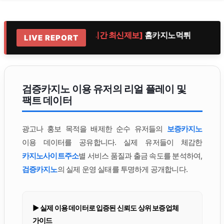
노악질
[실시간 최신제보]
홈카지노먹튀
[
LIVE REPORT
검증카지노 이용 유저의 리얼 플레이 및
팩트 데이터
광고나 홍보 목적을 배제한 순수 유저들의
보증카지노
이용 데이터를 공유합니다. 실제 유저들이 체감한
카지노사이트주소
별 서비스 품질과 출금 속도를 분석하여,
검증카지노
의 실제 운영 실태를 투명하게 공개합니다.
▶ 실제 이용 데이터로 입증된 신뢰도 상위 보증업체
가이드