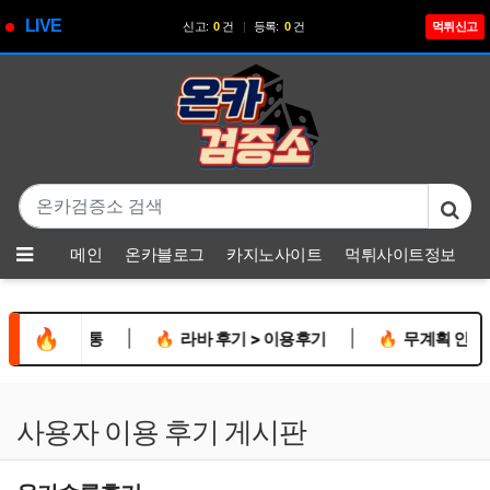
LIVE
신고:
0
건
|
등록:
0
건
먹튀신고
기
본문 바로가기
메뉴
메인
온카블로그
카지노사이트
먹튀사이트정보
🔥
|
|
 > 자유소통
🔥
라바 후기 > 이용후기
🔥
무계획 인생 최고
사용자 이용 후기 게시판