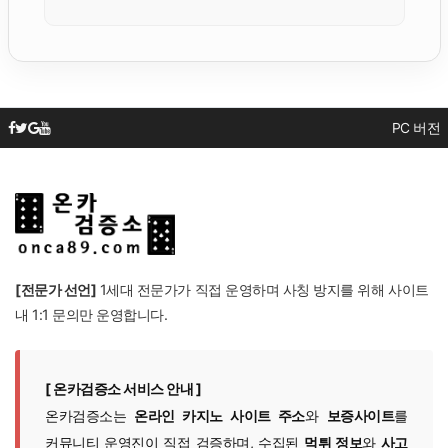
PC 버전
[전문가 선언]
1세대 전문가가 직접 운영하며 사칭 방지를 위해 사이트
내 1:1 문의만 운영합니다.
[ 온카검증소 서비스 안내 ]
온카검증소는
온라인 카지노 사이트 주소
와
보증사이트
를
커뮤니티 운영진이 직접 검증하며, 수집된
먹튀 정보
와
사고