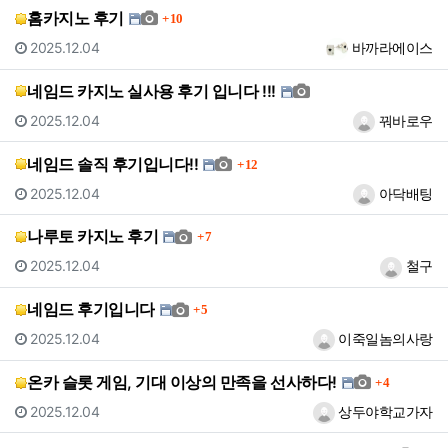
댓글
홈카지노 후기
10
등록일
등록자
2025.12.04
바까라에이스
네임드 카지노 실사용 후기 입니다 !!!
등록일
등록자
2025.12.04
꿔바로우
댓글
네임드 솔직 후기입니다!!
12
등록일
등록자
2025.12.04
아닥배팅
댓글
나루토 카지노 후기
7
등록일
등록자
2025.12.04
철구
댓글
네임드 후기입니다
5
등록일
등록자
2025.12.04
이죽일놈의사랑
댓글
온카 슬롯 게임, 기대 이상의 만족을 선사하다!
4
등록일
등록자
2025.12.04
상두야학교가자