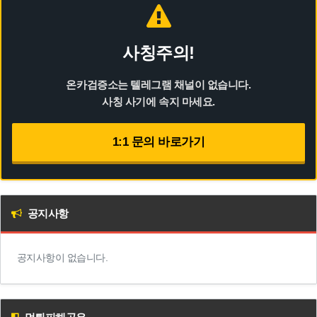
사칭주의!
온카검증소는 텔레그램 채널이 없습니다.
사칭 사기에 속지 마세요.
1:1 문의 바로가기
공지사항
공지사항이 없습니다.