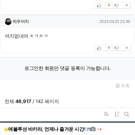
추천
비추천
0
0
하우머치님의 댓글
작성일
하우머치
2023.04.01 22:45
여지없네여 ㅊㅋㅊㅋ
추천
비추천
0
0
로그인한 회원만 댓글 등록이 가능합니다.
목록
전체
46,917
/ 142 페이지
RSS
게시물
게시
댓글
에볼루션 바카라, 언제나 즐거운 시간!
4