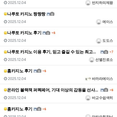
등록일
등록자
2025.12.04
반지하의제왕
나루토 카지노 짱짱짱
등록일
등록자
2025.12.04
에이스
댓글
나루토 카지노 후기
6
등록일
등록자
2025.12.04
도도스
댓
나루토 카지노 이용 후기, 믿고 즐길 수 있는 최고의 …
7
등록일
등록자
2025.12.04
선별진료소
댓글
홈카지노 후기
6
등록일
등록자
2025.12.04
바까라에이스
댓
온라인 블랙잭 퍼펙페어, 기대 이상의 감동을 선사하네요…
6
등록일
등록자
2025.12.04
바교수쉽색히
댓글
홈카지노 후기
6
등록일
등록자
2025.12.04
마카오회장님