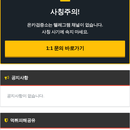
사칭주의!
온카검증소는 텔레그램 채널이 없습니다.
사칭 사기에 속지 마세요.
1:1 문의 바로가기
공지사항
공지사항이 없습니다.
먹튀피해공유