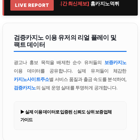
노악질
[실시간 최신제보]
홈카지노먹튀
[
LIVE REPORT
검증카지노 이용 유저의 리얼 플레이 및
팩트 데이터
광고나 홍보 목적을 배제한 순수 유저들의
보증카지노
이용 데이터를 공유합니다. 실제 유저들이 체감한
카지노사이트주소
별 서비스 품질과 출금 속도를 분석하여,
검증카지노
의 실제 운영 실태를 투명하게 공개합니다.
▶ 실제 이용 데이터로 입증된 신뢰도 상위 보증업체
가이드