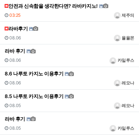
안전과 신속함을 생각한다면? 라바카지노!
등록일
등록자
03:25
제주듸
라바후기
등록일
등록자
08.06
율율몬
라바 후기
등록일
등록자
08.06
카일루스
8.6 나루토 카지노 이용후기
등록일
등록자
08.06
레모나
8.5 나루토 카지노 이용후기
등록일
등록자
08.05
레모나
라바 후기
등록일
등록자
08.05
카일루스