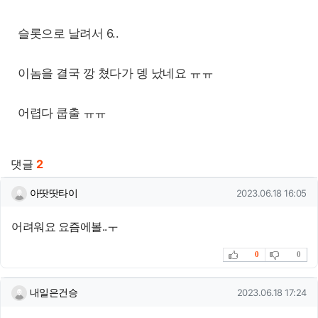
슬롯으로 날려서 6..
이놈을 결국 깡 쳤다가 뎅 났네요 ㅠㅠ
어렵다 쿱출 ㅠㅠ
관련자료
댓글
2
아땃땃타이님의 댓글
작성일
아땃땃타이
2023.06.18 16:05
어려워요 요즘에볼..ㅜ
추천
비추천
0
0
내일은건승님의 댓글
작성일
내일은건승
2023.06.18 17:24