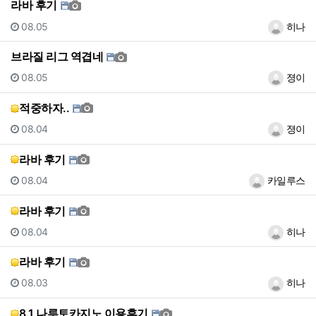
라바 후기
등록일
등록자
08.05
히나
브라질 리그 역겹네
등록일
등록자
08.05
졍이
적중하자..
등록일
등록자
08.04
졍이
라바 후기
등록일
등록자
08.04
카일루스
라바 후기
등록일
등록자
08.04
히나
라바 후기
등록일
등록자
08.03
히나
8.1 나루토카지노 이용후기