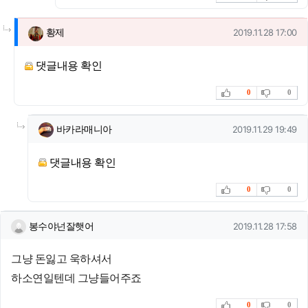
댓글의
황제님의
댓글
작성일
황제
2019.11.28 17:00
댓글내용 확인
추천
비추천
0
0
댓글의
바카라매니아님의
댓글
작성일
바카라매니아
2019.11.29 19:49
댓글내용 확인
추천
비추천
0
0
봉수야넌잘햇어님의 댓글
작성일
봉수야넌잘햇어
2019.11.28 17:58
그냥 돈잃고 욱하셔서
하소연일텐데 그냥들어주죠
추천
비추천
0
0