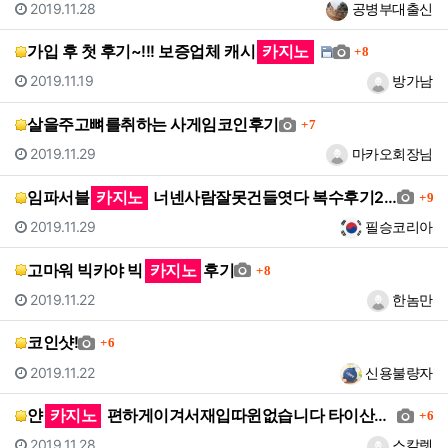
등록일
등록자
2019.11.28
공병부대출신
댓글
가입 후 첫 후기~!!! 보증업체 캐시
카지노
8
등록일
등록자
2019.11.19
방가남
댓글
살을주고뼈를취하는 사게임코인후기
7
등록일
등록자
2019.11.29
마카오회장님
댓
임파서블
카지노
너넨사람잘못건들엿다 복수후기2탄
9
등록일
등록자
2019.11.29
필승코리아
댓글
고마워 빅카야 빅
카지노
후기
8
등록일
등록자
2019.11.22
한놈만
댓글
코인샷!
6
등록일
등록자
2019.11.22
신용불량자
댓
얀
카지노
편하게이겨서재입따윈없습니다 타이산후기
6
등록일
등록자
2019.11.28
스칼렛