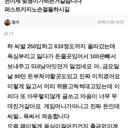
전이제 빚쟁이가되는거같습니다
퍼스트카지노손절들하시길
작성자 정보
작성
작성일
황제
2019.11.28 14:31
컨텐츠 정보
댓글
17
본문
하 씨발 250입하고 610정도까지 올라갔는데
욕심부리고 잃다가 돈줄곳있어서 100은빼서
보내주고 510남아잇던거 잃었네요 아..금요일
날 80만 돈부쳐야할곳도있고 진짜 미치겠어요
이렇게 잃고서 머리 쥐뜯고씩씩대고있는데 이
러다 또 아무렇지않게 글쓰고 마음이 너무 무
뎌진거같아요 게임머니가아니고 진짜 돈인데
씨발.. 욕써서 죄송합니다
요즘 왜이렇게 욕심이짏어진건지 출금없이계