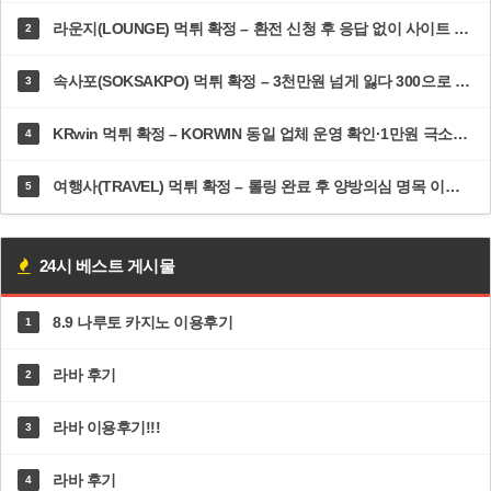
라운지(LOUNGE) 먹튀 확정 – 환전 신청 후 응답 없이 사이트 접속 차단·고객센터 두절 | dp-ys.com
2
속사포(SOKSAKPO) 먹튀 확정 – 3천만원 넘게 잃다 300으로 5100 만든 순간 즉시 차단·총판까지 한패 | 속사포주소.com
3
KRwin 먹튀 확정 – KORWIN 동일 업체 운영 확인·1만원 극소액도 환전 거부 | 12krwin.com
4
여행사(TRAVEL) 먹튀 확정 – 롤링 완료 후 양방의심 명목 이틀 방치·추가 롤링 300% 강요 | dal82.com
5
24시 베스트 게시물
8.9 나루토 카지노 이용후기
1
라바 후기
2
라바 이용후기!!!
3
라바 후기
4