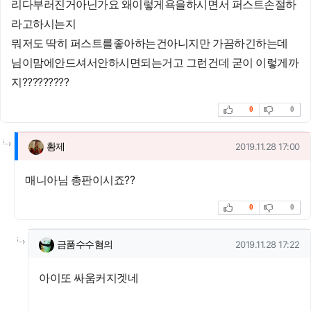
리다부러진거아닌가요 왜이렇게욕을하시면서 퍼스트손절하
라고하시는지
뭐저도 딱히 퍼스트를좋아하는건아니지만 가끔하긴하는데
님이맘에안드셔서안하시면되는거고 그런건데 굳이 이렇게까
지?????????
추천
비추천
0
0
댓글의
황제님의
댓글
작성일
황제
2019.11.28 17:00
매니아님 총판이시죠??
추천
비추천
0
0
댓글의
금품수수혐의님의
댓글
작성일
금품수수혐의
2019.11.28 17:22
아이또 싸움커지겟네