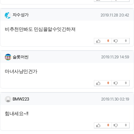
자수성가님의 댓글
작성일
자수성가
2019.11.28 20:42
비추천만봐도 민심을알수잇긴하져
추천
비추천
0
0
슬롯머씬님의 댓글
작성일
슬롯머씬
2019.11.29 14:59
마녀사냥인건가
추천
비추천
0
0
BMW223님의 댓글
작성일
BMW223
2019.11.30 02:19
힘내세요~!!
추천
비추천
0
0