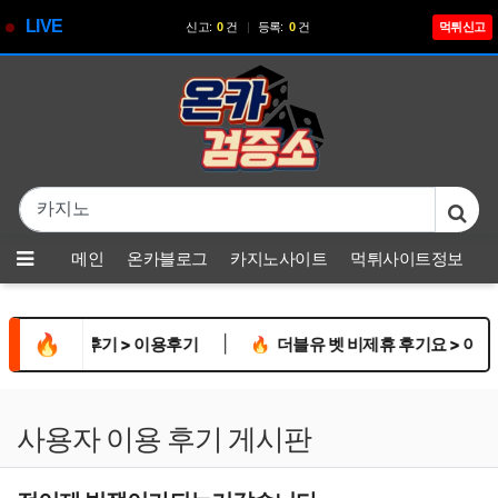
LIVE
신고:
0
건
|
등록:
0
건
먹튀신고
기
본문 바로가기
메뉴
메인
온카블로그
카지노사이트
먹튀사이트정보
🔥
|
카지노 후기 > 이용후기
🔥
더블유 벳 비제휴 후기요 > 이용후기
사용자 이용 후기 게시판