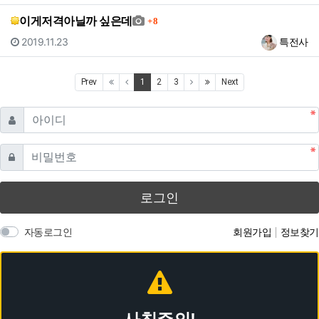
댓글
이게저격아닐까 싶은데
8
등록일
등록자
2019.11.23
특전사
(current)
(last)
Prev
1
2
3
Next
필수
아이디
필수
비밀번호
로그인
자동로그인
회원가입
정보찾기