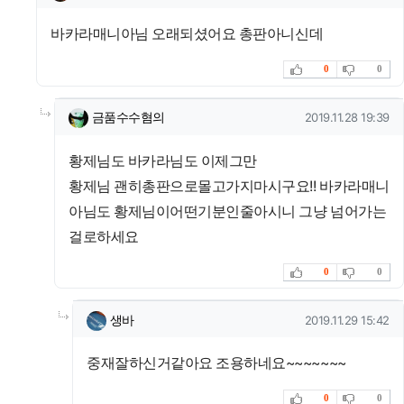
바카라매니아님 오래되셨어요 총판아니신데
추천
비추천
0
0
댓글의
금품수수혐의님의
댓글
작성일
금품수수혐의
2019.11.28 19:39
황제님도 바카라님도 이제그만
황제님 괜히총판으로몰고가지마시구요!! 바카라매니
아님도 황제님이어떤기분인줄아시니 그냥 넘어가는
걸로하세요
추천
비추천
0
0
댓글의
생바님의
댓글
작성일
생바
2019.11.29 15:42
중재잘하신거같아요 조용하네요~~~~~~~
추천
비추천
0
0