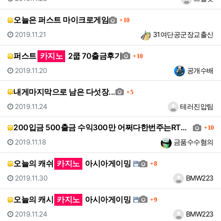
댓글
오늘은 퍼스트 마이크로게임
10
등록일
등록자
2019.11.21
31여단공군장교출신
댓글
퍼스트
카지노
2쿱 70출금후기
10
등록일
등록자
2019.11.20
공개수배
댓글
내게마지막으로 남은 다섯장...
5
등록일
등록자
2019.11.24
테러진압팀
댓글
200입금 500출금 수익300만 어쩌다한번주는RT후기
10
등록일
등록자
2019.11.18
금품수수혐의
댓글
오늘의 캐쉬
카지노
아시아게이밍
8
등록일
등록자
2019.11.30
BMW223
댓글
오늘의 캐시
카지노
아시아게이밍
9
등록일
등록자
2019.11.24
BMW223