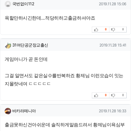
국번없이112님의 댓글
작성일
국번없이112
2019.11.28 15:06
욕할만하시긴한데....적당히하고출금하셔야죠
추천
비추천
0
0
31여단공군장교출신님의 댓글
작성일
31여단공군장교출신
2019.11.28 15:41
게임머니가 곧 돈인데
그걸 알면서도 같은실수를반복하죠 황제님 이런모습이 잇는
지몰랏네여 ㄷㄷㄷㄷㄷ
추천
비추천
0
0
바카라매니아님의 댓글
작성일
바카라매니아
2019.11.28 16:33
출금못하신건아쉬운데 솔직하게말씀드려서 황제님이욕심부