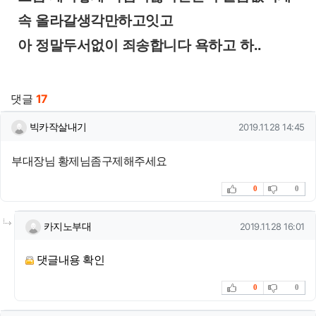
속 올라갈생각만하고잇고
아 정말두서없이 죄송합니다 욕하고 하..
관련자료
댓글
17
빅카작살내기님의 댓글
작성일
빅카작살내기
2019.11.28 14:45
부대장님 황제님좀구제해주세요
추천
비추천
0
0
댓글의
카지노부대님의
댓글
작성일
카지노부대
2019.11.28 16:01
댓글내용 확인
추천
비추천
0
0