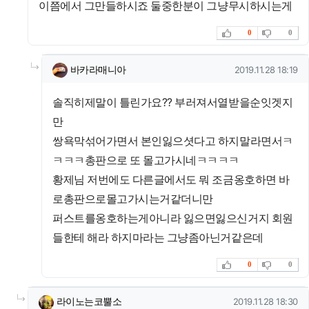
이쯤에서 그만들하시죠 둘중한분이 그냥무시하시는게
추천
비추천
0
0
댓글의
바카라매니아님의
댓글
작성일
바카라매니아
2019.11.28 18:19
솔직히제말이 틀린가요?? 부러져서열받을순잇겟지
만
쌍욕막섞어가면서 본인잃으셧다고 하지말라면서ㅋ
ㅋㅋㅋ총판으로 또 몰고가시네ㅋㅋㅋㅋ
황제님 저번에도 다른글에서도 뭐 조금옹호하면 바
로총판으로몰고가시는거같더니만
퍼스트를옹호하는게아니라 잃으면잃으신거지 회원
들한테 해라 하지마라는 그냥좀아닌거같은데
추천
비추천
0
0
댓글의
라이노는코뿔소님의
댓글
작성일
라이노는코뿔소
2019.11.28 18:30