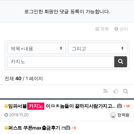
로그인한 회원만 댓글 등록이 가능합니다.
목록
관리
검색대상
검색어
검색하
전체
40
/ 1 페이지
RSS
추천순
게시
댓글
임파서블
카지노
이ㅁㅊ놈들이 끝까지사람가지고노네요
10
등록일
등록자
2019.11.20
정력왕
댓글
퍼스트 쿠폰max출금후기
8