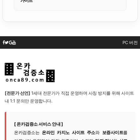
가이드
PC 버전
[전문가 선언]
1세대 전문가가 직접 운영하며 사칭 방지를 위해 사이트
내 1:1 문의만 운영합니다.
[ 온카검증소 서비스 안내 ]
온카검증소는
온라인 카지노 사이트 주소
와
보증사이트
를