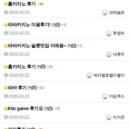
댓글
홈카지노 후기
18
등록일
등록자
2026.02.23
모태솔로
댓글
라바카지노 이용후기!
3
등록일
등록자
2026.02.22
후향우
댓글
라바카지노 슬롯맛집 이에용~
3
등록일
등록자
2026.02.22
대휴히
댓글
홈카지노 후기
11
등록일
등록자
2026.02.22
워커힐호텔이좋아
댓글
라바 후기
12
등록일
등록자
2026.02.22
카일루스
댓글
Kbc game 후기요
11
등록일
등록자
2026.02.22
지지콘
댓글