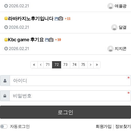
등록일
등록자
2026.02.21
애플광
댓글
라바카지노후기입니다
11
등록일
등록자
2026.02.21
달결
댓글
Kbc game 후기요
10
등록일
등록자
2026.02.21
지지콘
(first)
(previous)
(current)
(next)
(last)
71
72
73
74
75
필수
아이디
필수
비밀번호
로그인
자동로그인
회원가입
정보찾기