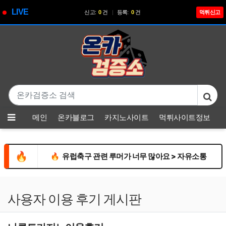
LIVE
신고:
0
건
|
등록:
0
건
먹튀신고
기
본문 바로가기
메뉴
메인
온카블로그
카지노사이트
먹튀사이트정보
🔥
|
|
유소통
🔥
유럽축구 관련 루머가 너무 많아요 > 자유소통

사용자 이용 후기 게시판