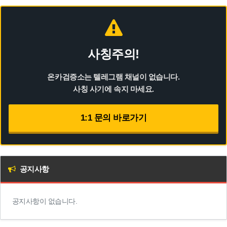
사칭주의!
온카검증소는 텔레그램 채널이 없습니다.
사칭 사기에 속지 마세요.
1:1 문의 바로가기
공지사항
공지사항이 없습니다.