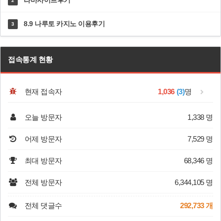
라바사이트후기
2
8.9 나루토 카지노 이용후기
3
접속통계 현황
현재 접속자
1,036
(3)
명
오늘 방문자
1,338 명
어제 방문자
7,529 명
최대 방문자
68,346 명
전체 방문자
6,344,105 명
전체 댓글수
292,733 개