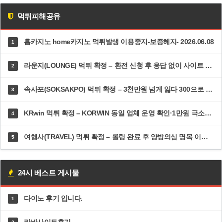
먹튀피해공유
홈카지노 home카지노 먹튀발생 이용중지-보증헤지- 2026.06.08
1
라운지(LOUNGE) 먹튀 확정 – 환전 신청 후 응답 없이 사이트 접속 차단·고객센터 두절 | dp-ys.com
2
속사포(SOKSAKPO) 먹튀 확정 – 3천만원 넘게 잃다 300으로 5100 만든 순간 즉시 차단·총판까지 한패 | 속사포주소.com
3
KRwin 먹튀 확정 – KORWIN 동일 업체 운영 확인·1만원 극소액도 환전 거부 | 12krwin.com
4
여행사(TRAVEL) 먹튀 확정 – 롤링 완료 후 양방의심 명목 이틀 방치·추가 롤링 300% 강요 | dal82.com
5
24시 베스트 게시물
다이노 후기 입니다.
1