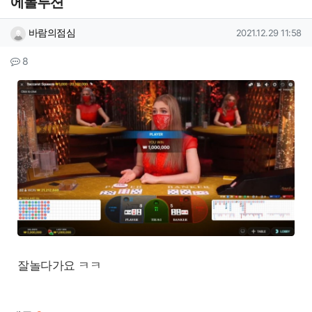
에볼루션
작성자 정보
작성
작성일
바람의점심
2021.12.29 11:58
컨텐츠 정보
댓글
8
본문
잘놀다가요 ㅋㅋ
관련자료