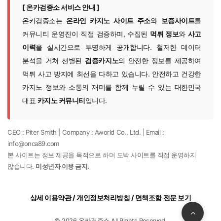
[ 온카검증소 서비스 안내 ]
온카검증소는
온라인 카지노 사이트 주소
와
보증사이트
를
커뮤니티 운영진이 직접 검증하며, 수집된
먹튀 정보
와
사고
이력
을 실시간으로 투명하게 공개합니다. 철저한 데이터
분석을 거쳐 선별된
검증카지노
의 안전한 정보를 제공하여
먹튀 사고 방지에 최선을 다하고 있습니다. 안전하고 건강한
카지노 정보와 소통의 재미를 함께 누릴 수 있는 대한민국
대표
카지노 커뮤니티
입니다.
CEO : Piter Smith | Company : Aworld Co., Ltd. | Email :
info@onca89.com
본 사이트는 정보 제공을 목적으로 하며 도박 사이트를 직접 운영하지
않습니다.
미성년자 이용 금지.
상세 이용약관 / 개인정보처리방침 / 면책조항 전문 보기
© 2026 온카검증소 All Rights Reserved.