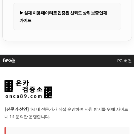
▶ 실제 이용 데이터로 입증된 신뢰도 상위 보증업체
가이드
PC 버전
[전문가 선언]
1세대 전문가가 직접 운영하며 사칭 방지를 위해 사이트
내 1:1 문의만 운영합니다.