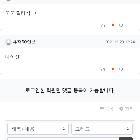
쭉쭉 달리삼 ㄱㄱ
추천
비추천
0
0
추적60인분님의 댓글
작성일
추적60인분
2021.12.29 13:24
나이샷
추천
비추천
0
0
로그인한 회원만 댓글 등록이 가능합니다.
목록
관리
검색대상