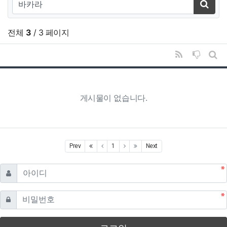
검색어
검색하
전체
3
/ 3 페이지
RSS
비추천
게시
게시물이 없습니다.
(first)
Prev
1
Next
필수
아이디
필수
비밀번호