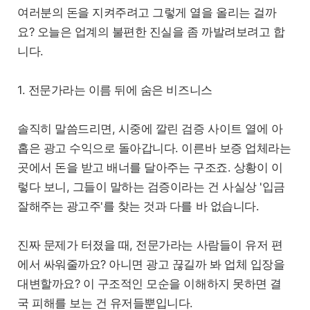
여러분의 돈을 지켜주려고 그렇게 열을 올리는 걸까
요? 오늘은 업계의 불편한 진실을 좀 까발려보려고 합
니다.
1. 전문가라는 이름 뒤에 숨은 비즈니스
솔직히 말씀드리면, 시중에 깔린 검증 사이트 열에 아
홉은 광고 수익으로 돌아갑니다. 이른바 보증 업체라는
곳에서 돈을 받고 배너를 달아주는 구조죠. 상황이 이
렇다 보니, 그들이 말하는 검증이라는 건 사실상 '입금
잘해주는 광고주'를 찾는 것과 다를 바 없습니다.
진짜 문제가 터졌을 때, 전문가라는 사람들이 유저 편
에서 싸워줄까요? 아니면 광고 끊길까 봐 업체 입장을
대변할까요? 이 구조적인 모순을 이해하지 못하면 결
국 피해를 보는 건 유저들뿐입니다.