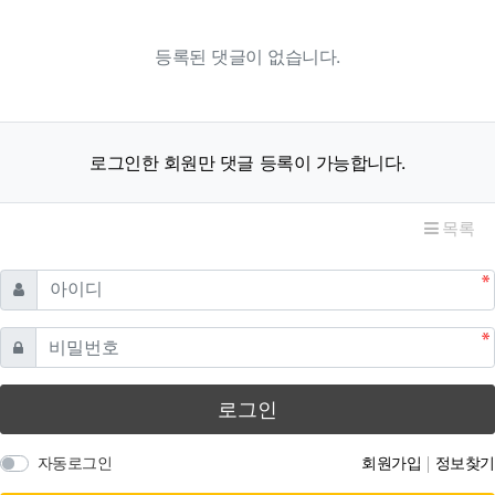
등록된 댓글이 없습니다.
로그인한 회원만 댓글 등록이 가능합니다.
목록
필수
아이디
필수
비밀번호
로그인
자동로그인
회원가입
정보찾기