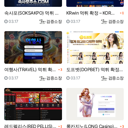
댓
속사포(SOKSAKPO) 먹튀 확정 – 3천만원 넘게 …
KRwin 먹튀 확정 – KORWIN 동일 업체 운영 …
1
등록일
등록자
등록일
등록자
03.17
검증소장
03.17
검증소장
댓글
여행사(TRAVEL) 먹튀 확정 – 롤링 완료 후 양방…
도프벳(DOPBET) 먹튀 확정 – 문자 유입 후 20…
3
등록일
등록자
등록일
등록자
03.17
검증소장
03.17
검증소장
댓글
댓
레드펠리스(RED PELLIS) 먹튀 확정 – 꽁머니 …
롱카지노(LONG Casino) 먹튀 확정 – 1200…
1
3