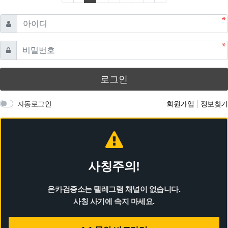
필수
아이디
필수
비밀번호
로그인
자동로그인
회원가입
정보찾기
사칭주의!
온카검증소는 텔레그램 채널이 없습니다.
사칭 사기에 속지 마세요.