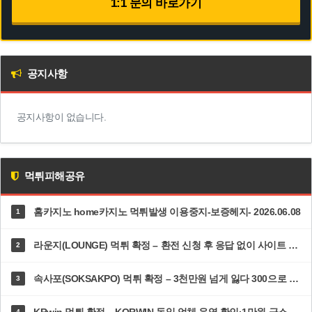
1:1 문의 바로가기
공지사항
공지사항이 없습니다.
먹튀피해공유
홈카지노 home카지노 먹튀발생 이용중지-보증헤지- 2026.06.08
1
라운지(LOUNGE) 먹튀 확정 – 환전 신청 후 응답 없이 사이트 접속 차단·고객센터 두절 | dp-ys.com
2
속사포(SOKSAKPO) 먹튀 확정 – 3천만원 넘게 잃다 300으로 5100 만든 순간 즉시 차단·총판까지 한패 | 속사포주소.com
3
KRwin 먹튀 확정 – KORWIN 동일 업체 운영 확인·1만원 극소액도 환전 거부 | 12krwin.com
4