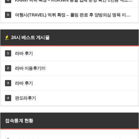
여행사(TRAVEL) 먹튀 확정 – 롤링 완료 후 양방의심 명목 이틀 방치·추가 롤링 300% 강요 | dal82.com
5
24시 베스트 게시물
라바 후기
1
라바 이용후기!!!
2
라바 후기
3
판도라후기
4
접속통계 현황