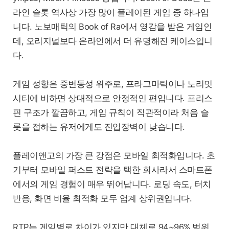
라인 슬롯 역사상 가장 많이 플레이된 게임 중 하나입
니다. 노보매틱의 Book of Ra에서 영감을 받은 게임인
데, 오리지널보다 온라인에서 더 유명해진 케이스입니
다.
게임 성향은 중변동성 위주로, 프라그마틱이나 노리밋
시티에 비하면 상대적으로 안정적인 편입니다. 프리스
핀 구조가 깔끔하고, 게임 규칙이 직관적이라 처음 슬
롯을 접하는 유저에게도 진입장벽이 낮습니다.
플레이앤고의 가장 큰 강점은 모바일 최적화입니다. 초
기부터 모바일 퍼스트 전략을 택한 회사라서 스마트폰
에서의 게임 경험이 매우 뛰어납니다. 로딩 속도, 터치
반응, 화면 비율 최적화 모두 업계 상위권입니다.
RTP는 게임별로 차이가 있지만 대체로 94~96% 범위