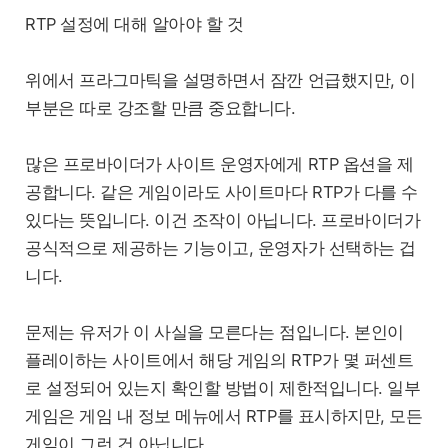
RTP 설정에 대해 알아야 할 것
위에서 프라그마틱을 설명하면서 잠깐 언급했지만, 이
부분은 따로 강조할 만큼 중요합니다.
많은 프로바이더가 사이트 운영자에게 RTP 옵션을 제
공합니다. 같은 게임이라도 사이트마다 RTP가 다를 수
있다는 뜻입니다. 이건 조작이 아닙니다. 프로바이더가
공식적으로 제공하는 기능이고, 운영자가 선택하는 겁
니다.
문제는 유저가 이 사실을 모른다는 점입니다. 본인이
플레이하는 사이트에서 해당 게임의 RTP가 몇 퍼센트
로 설정되어 있는지 확인할 방법이 제한적입니다. 일부
게임은 게임 내 정보 메뉴에서 RTP를 표시하지만, 모든
게임이 그런 건 아닙니다.