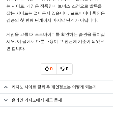
는 사이트, 게임은 정품인데 보너스 조건으로 발목을
잡는 사이트는 얼마든지 있습니다. 프로바이더 확인은
검증의 첫 번째 단계이지 마지막 단계가 아닙니다.
게임을 고를 때 프로바이더를 확인하는 습관을 들이십
시오. 이 글에서 다룬 내용이 그 판단에 기준이 되었으
면 합니다.
0
0
추천
비추천
관련자료
카지노 사이트 탈퇴 후 개인정보는 어떻게 되는가
온라인 카지노에서 세금 문제