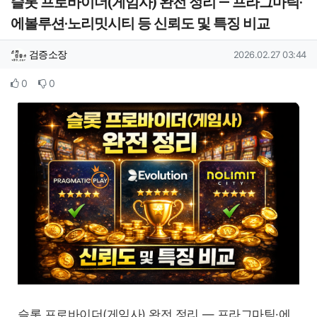
슬롯 프로바이더(게임사) 완전 정리 — 프라그마틱·
에볼루션·노리밋시티 등 신뢰도 및 특징 비교
작성자 정보
작성
작성일
검증소장
2026.02.27 03:44
컨텐츠 정보
추천
비추천
0
0
본문
슬롯 프로바이더(게임사) 완전 정리 — 프라그마틱·에