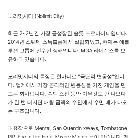
노리밋시티 (Nolimit City)
최근 2~3년간 가장 급성장한 슬롯 프로바이더입니다.
2014년 스웨덴 스톡홀름에서 설립되었고, 현재는 에볼
루션 그룹에 인수된 상태입니다. MGA 라이선스를 보
유하고 있습니다.
노리밋시티의 특징은 한마디로 "극단적 변동성"입니
다. 업계에서 가장 공격적인 변동성을 가진 게임을 만
드는 회사입니다. 수백 스핀 동안 아무것도 안 나오다
가 한 번 터지면 배팅 금액의 수천에서 수만 배가 나오
는 구조입니다.
대표작으로 Mental, San Quentin xWays, Tombstone
RIP, Fire in the Hole, Misery Mining 등이 있습니다. 게