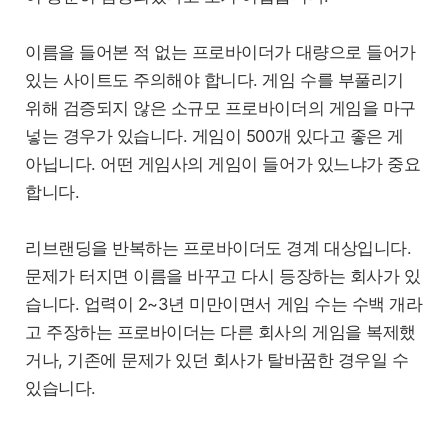
이름을 들어본 적 없는 프로바이더가 대량으로 들어가
있는 사이트도 주의해야 합니다. 게임 수를 부풀리기
위해 검증되지 않은 소규모 프로바이더의 게임을 마구
넣는 경우가 있습니다. 게임이 500개 있다고 좋은 게
아닙니다. 어떤 게임사의 게임이 들어가 있느냐가 중요
합니다.
리브랜딩을 반복하는 프로바이더도 경계 대상입니다.
문제가 터지면 이름을 바꾸고 다시 등장하는 회사가 있
습니다. 업력이 2~3년 미만이면서 게임 수는 수백 개라
고 주장하는 프로바이더는 다른 회사의 게임을 복제했
거나, 기존에 문제가 있던 회사가 탈바꿈한 경우일 수
있습니다.