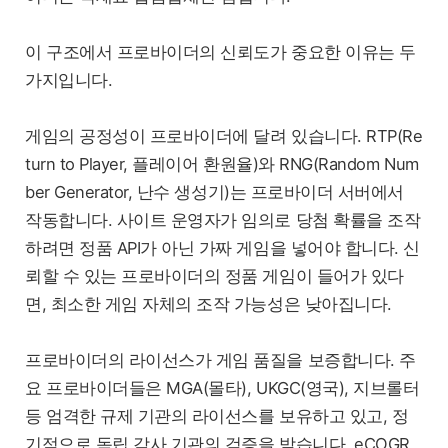
이 구조에서 프로바이더의 신뢰도가 중요한 이유는 두
가지입니다.
게임의 공정성이 프로바이더에 달려 있습니다. RTP(Re
turn to Player, 플레이어 환원율)와 RNG(Random Num
ber Generator, 난수 생성기)는 프로바이더 서버에서
작동합니다. 사이트 운영자가 임의로 당첨 확률을 조작
하려면 정품 API가 아닌 가짜 게임을 넣어야 합니다. 신
뢰할 수 있는 프로바이더의 정품 게임이 들어가 있다
면, 최소한 게임 자체의 조작 가능성은 낮아집니다.
프로바이더의 라이선스가 게임 품질을 보증합니다. 주
요 프로바이더들은 MGA(몰타), UKGC(영국), 지브롤터
등 엄격한 규제 기관의 라이선스를 보유하고 있고, 정
기적으로 독립 감사 기관의 검증을 받습니다. eCOGR