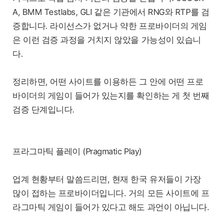
A, BMM Testlabs, GLI 같은 기관에서 RNG와 RTP를 검
증합니다. 라이선스가 없거나 약한 프로바이더의 게임
은 이런 검증 과정을 거치지 않았을 가능성이 있습니
다.
정리하면, 어떤 사이트를 이용하든 그 안에 어떤 프로
바이더의 게임이 들어가 있는지를 확인하는 게 첫 번째
검증 단계입니다.
프라그마틱 플레이 (Pragmatic Play)
업계 현황부터 말씀드리면, 현재 한국 유저들이 가장
많이 접하는 프로바이더입니다. 거의 모든 사이트에 프
라그마틱 게임이 들어가 있다고 해도 과언이 아닙니다.