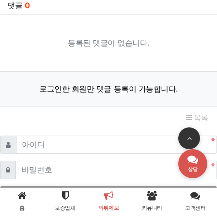
댓글
0
등록된 댓글이 없습니다.
로그인한 회원만 댓글 등록이 가능합니다.
목록
필수
아이디
필수
비밀번호
상담
로그인
홈
보증업체
먹튀제보
커뮤니티
고객센터