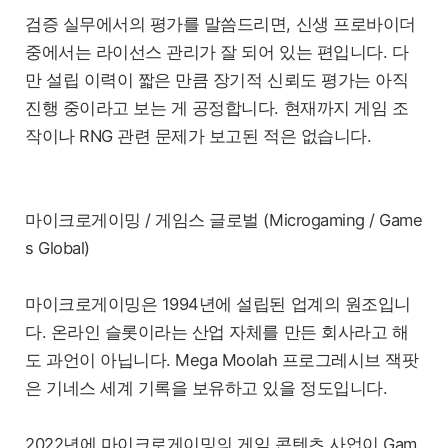
검증 실무에서의 평가를 말씀드리면, 신생 프로바이더
중에서는 라이선스 관리가 잘 되어 있는 편입니다. 다
만 설립 이력이 짧은 만큼 장기적 신뢰도 평가는 아직
진행 중이라고 보는 게 공정합니다. 현재까지 게임 조
작이나 RNG 관련 문제가 보고된 적은 없습니다.
마이크로게이밍 / 게임스 글로벌 (Microgaming / Game
s Global)
마이크로게이밍은 1994년에 설립된 업계의 원조입니
다. 온라인 슬롯이라는 산업 자체를 만든 회사라고 해
도 과언이 아닙니다. Mega Moolah 프로그레시브 잭팟
은 기네스 세계 기록을 보유하고 있을 정도입니다.
2022년에 마이크로게이밍의 게임 콘텐츠 사업이 Gam