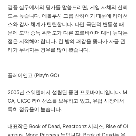
검증 실무에서의 평가를 말씀드리면, 게임 자체의 신뢰
도는 높습니다. 에볼루션 그룹 산하이기 때문에 라이선
스와 감사 체계가 탄탄합니다. 다만 극단적 변동성 때
문에 도박 중독 위험도가 다른 프로바이더 대비 높다는
점은 지적해야 합니다. 한 방의 쾌감을 쫓다가 자금 관
리가 무너지는 경우를 많이 봤습니다.
플레이앤고 (Play'n GO)
2005년 스웨덴에서 설립된 중견 프로바이더입니다. M
GA, UKGC 라이선스를 보유하고 있고, 유럽 시장에서
특히 점유율이 높습니다.
대표작은 Book of Dead, Reactoonz 시리즈, Rise of Ol
ympus, Moon Princess 등입니다. Book of Dead는 온