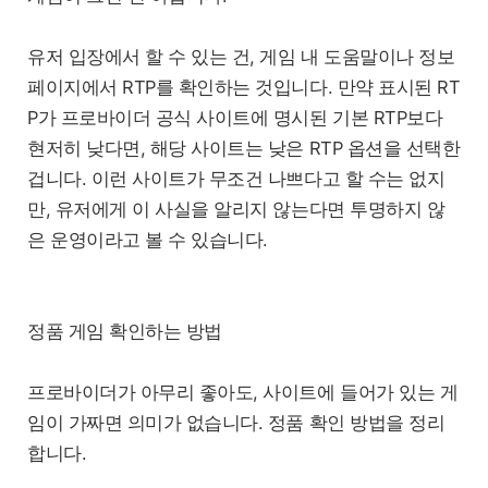
유저 입장에서 할 수 있는 건, 게임 내 도움말이나 정보
페이지에서 RTP를 확인하는 것입니다. 만약 표시된 RT
P가 프로바이더 공식 사이트에 명시된 기본 RTP보다
현저히 낮다면, 해당 사이트는 낮은 RTP 옵션을 선택한
겁니다. 이런 사이트가 무조건 나쁘다고 할 수는 없지
만, 유저에게 이 사실을 알리지 않는다면 투명하지 않
은 운영이라고 볼 수 있습니다.
정품 게임 확인하는 방법
프로바이더가 아무리 좋아도, 사이트에 들어가 있는 게
임이 가짜면 의미가 없습니다. 정품 확인 방법을 정리
합니다.