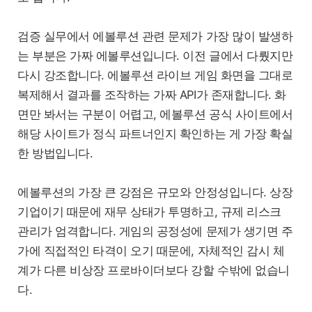
검증 실무에서 에볼루션 관련 문제가 가장 많이 발생하
는 부분은 가짜 에볼루션입니다. 이전 글에서 다뤘지만
다시 강조합니다. 에볼루션 라이브 게임 화면을 그대로
복제해서 결과를 조작하는 가짜 API가 존재합니다. 화
면만 봐서는 구분이 어렵고, 에볼루션 공식 사이트에서
해당 사이트가 정식 파트너인지 확인하는 게 가장 확실
한 방법입니다.
에볼루션의 가장 큰 강점은 규모와 안정성입니다. 상장
기업이기 때문에 재무 상태가 투명하고, 규제 리스크
관리가 엄격합니다. 게임의 공정성에 문제가 생기면 주
가에 직접적인 타격이 오기 때문에, 자체적인 감시 체
계가 다른 비상장 프로바이더보다 강할 수밖에 없습니
다.