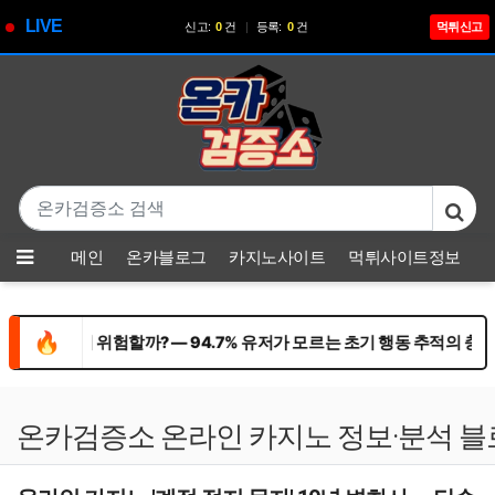
LIVE
신고:
0
건
|
등록:
0
건
먹튀신고
기
본문 바로가기
메뉴
메인
온카블로그
카지노사이트
먹튀사이트정보
🔥
어느 쪽이 더 위험할까? — 94.7% 유저가 모르는 초기 행동 추적의 충격적 
온카검증소 온라인 카지노 정보·분석 