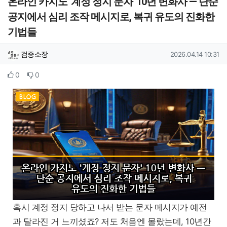
온라인 카지노 '계정 정지 문자' 10년 변화사 — 단순
공지에서 심리 조작 메시지로, 복귀 유도의 진화한
기법들
작성자 정보
작성
작성일
검증소장
2026.04.14 10:31
컨텐츠 정보
추천
비추천
0
0
본문
혹시 계정 정지 당하고 나서 받는 문자 메시지가 예전
과 달라진 거 느끼셨죠? 저도 처음엔 몰랐는데, 10년간