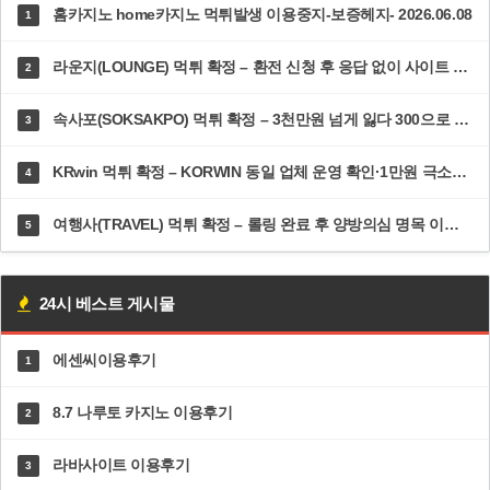
홈카지노 home카지노 먹튀발생 이용중지-보증헤지- 2026.06.08
1
라운지(LOUNGE) 먹튀 확정 – 환전 신청 후 응답 없이 사이트 접속 차단·고객센터 두절 | dp-ys.com
2
속사포(SOKSAKPO) 먹튀 확정 – 3천만원 넘게 잃다 300으로 5100 만든 순간 즉시 차단·총판까지 한패 | 속사포주소.com
3
KRwin 먹튀 확정 – KORWIN 동일 업체 운영 확인·1만원 극소액도 환전 거부 | 12krwin.com
4
여행사(TRAVEL) 먹튀 확정 – 롤링 완료 후 양방의심 명목 이틀 방치·추가 롤링 300% 강요 | dal82.com
5
24시 베스트 게시물
에센씨이용후기
1
8.7 나루토 카지노 이용후기
2
라바사이트 이용후기
3